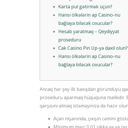
Karta pul gətirmək üçün?
Hansı ölkələrin ap Casino-nu
bağlaya biləcək oxucular?
Hesab yaratmaq – Qeydiyyat
proseduru
Cak Casino Pin Up-yə daxil olun?
Hansı ölkələrin ap Casino-nu
bağlaya biləcək oxucular?
Ancaq hər şey ilk baxışdan göründüyü qədə
proseduru aparmaq hüququna malikdir. B
qarşısını almaq istəməyinizə də hazır olun
Açan nişanında, çıxışın cəmini göst
Minimum mərc 0,01 sikkə və ya oyu