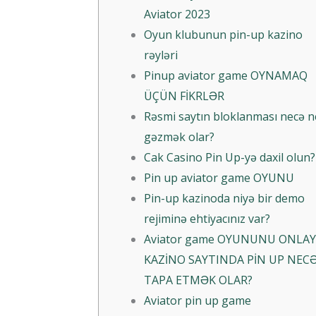
Aviator 2023
Oyun klubunun pin-up kazino
rəyləri
Pinup aviator game OYNAMAQ
ÜÇÜN FİKRLƏR
Rəsmi saytın bloklanması necə n
gəzmək olar?
Cak Casino Pin Up-yə daxil olun?
Pin up aviator game OYUNU
Pin-up kazinoda niyə bir demo
rejiminə ehtiyacınız var?
Aviator game OYUNUNU ONLA
KAZİNO SAYTINDA PİN UP NEC
TAPA ETMƏK OLAR?
Aviator pin up game