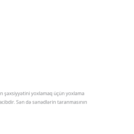
nin şəxsiyyətini yoxlamaq üçün yoxlama
ibdir. Sən də sənədlərin taranmasının