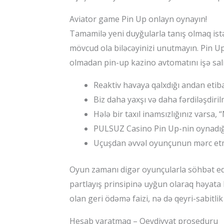
Aviator game Pin Up onlayn oynayın!
Tamamilə yeni duyğularla tanış olmaq istəy
mövcud ola biləcəyinizi unutmayın. Pin U
olmadan pin-up kazino avtomatını işə salm
Reaktiv havaya qalxdığı andan etib
Biz daha yaxşı və daha fərdiləşdiril
Hələ bir taxıl inamsızlığınız varsa,
PULSUZ Casino Pin Up-nin oynadığın
Uçuşdan əvvəl oyunçunun mərc etm
Oyun zamanı digər oyunçularla söhbət ed
partlayış prinsipinə uyğun olaraq həyata k
olan geri ödəmə faizi, nə də qeyri-sabitl
Hesab yaratmaq – Qeydiyyat proseduru