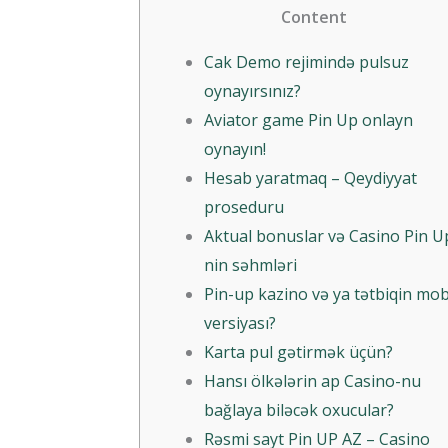
Content
Cak Demo rejimində pulsuz
oynayırsınız?
Aviator game Pin Up onlayn
oynayın!
Hesab yaratmaq – Qeydiyyat
proseduru
Aktual bonuslar və Casino Pin U
nin səhmləri
Pin-up kazino və ya tətbiqin mob
versiyası?
Karta pul gətirmək üçün?
Hansı ölkələrin ap Casino-nu
bağlaya biləcək oxucular?
Rəsmi sayt Pin UP AZ – Casino