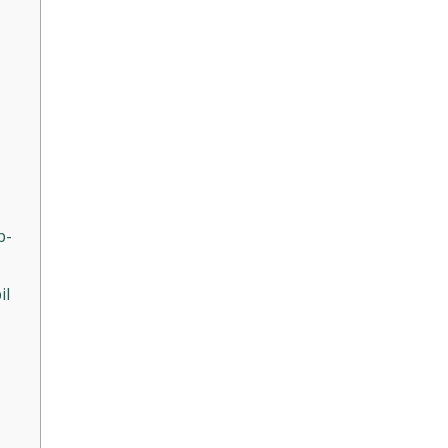
p-
il