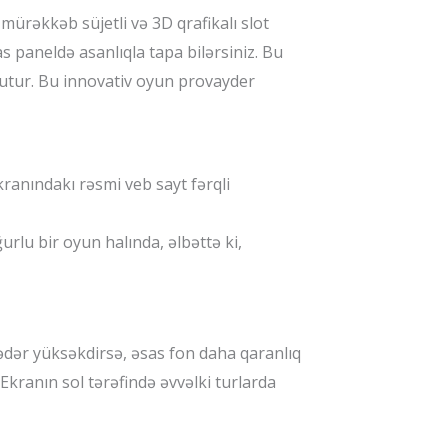
 mürəkkəb süjetli və 3D qrafikalı slot
as paneldə asanlıqla tapa bilərsiniz. Bu
 tutur. Bu innovativ oyun provayder
ranındakı rəsmi veb sayt fərqli
urlu bir oyun halında, əlbəttə ki,
qədər yüksəkdirsə, əsas fon daha qaranlıq
Ekranın sol tərəfində əvvəlki turlarda