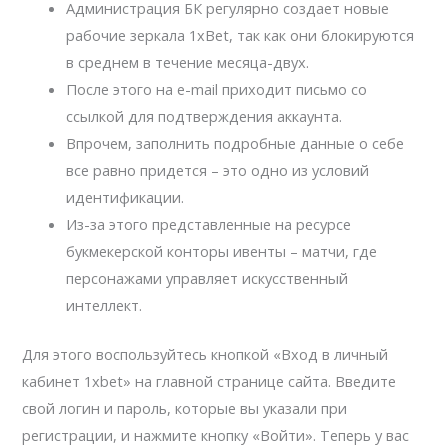
Администрация БК регулярно создает новые
рабочие зеркала 1xBet, так как они блокируются
в среднем в течение месяца-двух.
После этого на e-mail приходит письмо со
ссылкой для подтверждения аккаунта.
Впрочем, заполнить подробные данные о себе
все равно придется – это одно из условий
идентификации.
Из-за этого представленные на ресурсе
букмекерской конторы ивенты – матчи, где
персонажами управляет искусственный
интеллект.
Для этого воспользуйтесь кнопкой «Вход в личный
кабинет 1xbet» на главной странице сайта. Введите
свой логин и пароль, которые вы указали при
регистрации, и нажмите кнопку «Войти». Теперь у вас