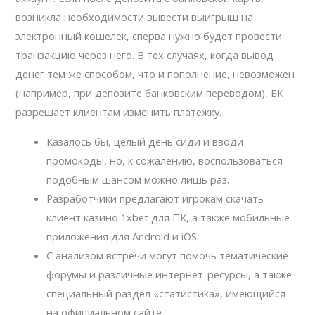
возникла необходимости вывести выигрыш на
электронный кошелек, сперва нужно будет провести
транзакцию через него. В тех случаях, когда вывод
денег тем же способом, что и пополнение, невозможен
(например, при депозите банковским переводом), БК
разрешает клиентам изменить платежку.
Казалось бы, целый день сиди и вводи
промокоды, но, к сожалению, воспользоваться
подобным шансом можно лишь раз.
Разработчики предлагают игрокам скачать
клиент казино 1xbet для ПК, а также мобильные
приложения для Android и iOS.
С анализом встречи могут помочь тематические
форумы и различные интернет-ресурсы, а также
специальный раздел «статистика», имеющийся
на официальном сайте.