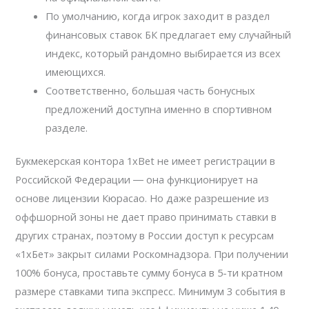
По умолчанию, когда игрок заходит в раздел
финансовых ставок БК предлагает ему случайный
индекс, который рандомно выбирается из всех
имеющихся.
Соответственно, большая часть бонусных
предложений доступна именно в спортивном
разделе.
Букмекерская контора 1хBet не имеет регистрации в
Российской Федерации ― она функционирует на
основе лицензии Кюрасао. Но даже разрешение из
оффшорной зоны не дает право принимать ставки в
других странах, поэтому в России доступ к ресурсам
«1хБет» закрыт силами Роскомнадзора. При получении
100% бонуса, проставьте сумму бонуса в 5-ти кратном
размере ставками типа экспресс. Минимум 3 события в