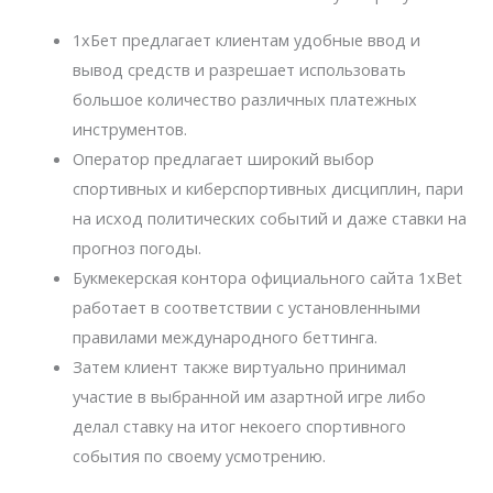
1хБет предлагает клиентам удобные ввод и
вывод средств и разрешает использовать
большое количество различных платежных
инструментов.
Оператор предлагает широкий выбор
спортивных и киберспортивных дисциплин, пари
на исход политических событий и даже ставки на
прогноз погоды.
Букмекерская контора официального сайта 1xBet
работает в соответствии с установленными
правилами международного беттинга.
Затем клиент также виртуально принимал
участие в выбранной им азартной игре либо
делал ставку на итог некоего спортивного
события по своему усмотрению.