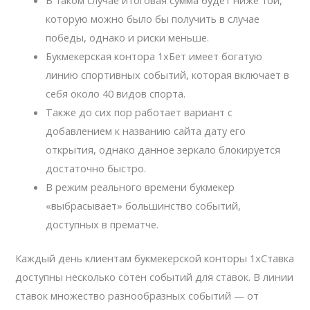
В таком случае итоговая сумма будет ниже той,
которую можно было бы получить в случае
победы, однако и риски меньше.
Букмекерская контора 1xБет имеет богатую
линию спортивных событий, которая включает в
себя около 40 видов спорта.
Также до сих пор работает вариант с
добавлением к названию сайта дату его
открытия, однако данное зеркало блокируется
достаточно быстро.
В режим реального времени букмекер
«выбрасывает» большинство событий,
доступных в прематче.
Каждый день клиентам букмекерской конторы 1хСтавка
доступны несколько сотен событий для ставок. В линии
ставок множество разнообразных событий — от