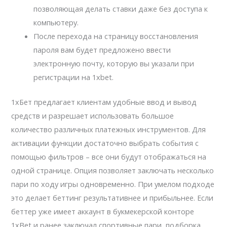
позволяющая делать ставки даже без доступа к
компьютеру.
После перехода на страницу восстановления
пароля вам будет предложено ввести
электронную почту, которую вы указали при
регистрации на 1xbet.
1хБет предлагает клиентам удобные ввод и вывод
средств и разрешает использовать большое
количество различных платежных инструментов. Для
активации функции достаточно выбрать события с
помощью фильтров – все они будут отображаться на
одной странице. Опция позволяет заключать несколько
пари по ходу игры одновременно. При умелом подходе
это делает беттинг результативнее и прибыльнее. Если
беттер уже имеет аккаунт в букмекерской конторе
1xBet и ранее заключал спортивные пари, подборка