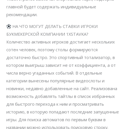
главной будет содержать индивидуальные
рекомендации.
НА ЧТО МОГУТ ДЕЛАТЬ СТАВКИ ИГРОКИ
БУКМЕКЕРСКОЙ КОМПАНИИ 1XSTAVKA?
Количество активных игроков достигает нескольких
сотен человек, поэтому столы формируются
достаточно быстро. Это спортивный тотализатор, в
котором выигрыш зависит не от коэффициента, а от
числа верно угаданных событий. В отдельные
категории вынесены популярные видеослоты и
новинки, недавно добавленные на сайт. Реализована
возможность добавлять тайтлы в список избранных
для быстрого перехода к ним и просматривать
историю, в которую попадают последние запущенные
игры. Для поиска автоматов по первым буквам в
названии можно использовать поисковую строку.