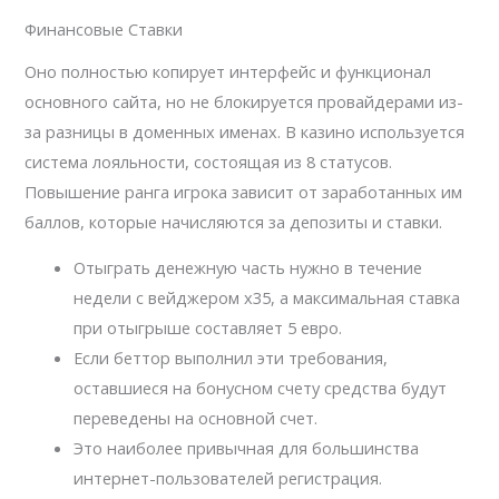
Финансовые Ставки
Оно полностью копирует интерфейс и функционал
основного сайта, но не блокируется провайдерами из-
за разницы в доменных именах. В казино используется
система лояльности, состоящая из 8 статусов.
Повышение ранга игрока зависит от заработанных им
баллов, которые начисляются за депозиты и ставки.
Отыграть денежную часть нужно в течение
недели с вейджером х35, а максимальная ставка
при отыгрыше составляет 5 евро.
Если беттор выполнил эти требования,
оставшиеся на бонусном счету средства будут
переведены на основной счет.
Это наиболее привычная для большинства
интернет-пользователей регистрация.