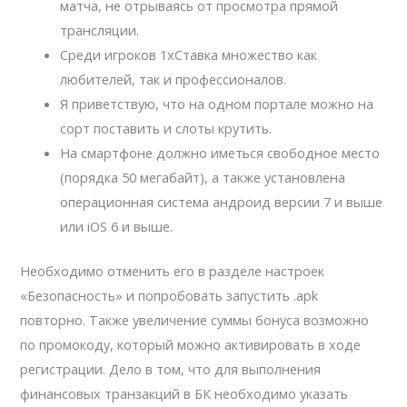
матча, не отрываясь от просмотра прямой
трансляции.
Среди игроков 1хСтавка множество как
любителей, так и профессионалов.
Я приветствую, что на одном портале можно на
сорт поставить и слоты крутить.
На смартфоне должно иметься свободное место
(порядка 50 мегабайт), а также установлена
операционная система андроид версии 7 и выше
или iOS 6 и выше.
Необходимо отменить его в разделе настроек
«Безопасность» и попробовать запустить .apk
повторно. Также увеличение суммы бонуса возможно
по промокоду, который можно активировать в ходе
регистрации. Дело в том, что для выполнения
финансовых транзакций в БК необходимо указать