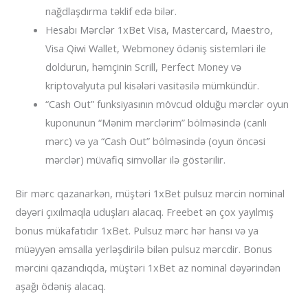
nağdlaşdırma təklif edə bilər.
Hesabı Mərclər 1xBet Visa, Mastercard, Maestro,
Visa Qiwi Wallet, Webmoney ödəniş sistemləri ile
doldurun, həmçinin Scrill, Perfect Money və
kriptovalyuta pul kisələri vasitəsilə mümkündür.
“Cash Out” funksiyasının mövcud olduğu mərclər oyun
kuponunun “Mənim mərclərim” bölməsində (canlı
mərc) və ya “Cash Out” bölməsində (oyun öncəsi
mərclər) müvafiq simvollar ilə göstərilir.
Bir mərc qazanarkən, müştəri 1xBet pulsuz mərcin nominal
dəyəri çıxılmaqla uduşları alacaq. Freebet ən çox yayılmış
bonus mükafatıdır 1xBet. Pulsuz mərc hər hansı və ya
müəyyən əmsalla yerləşdirilə bilən pulsuz mərcdir. Bonus
mərcini qazandıqda, müştəri 1xBet az nominal dəyərindən
aşağı ödəniş alacaq.