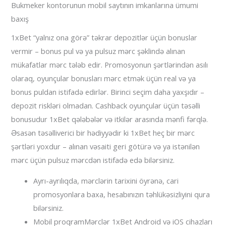
Bukmeker kontorunun mobil saytının imkanlarına ümumi
baxış
1xBet “yalnız ona görə” təkrar depozitlər üçün bonuslar
vermir – bonus pul və ya pulsuz mərc şəklində alınan
mükafatlar mərc tələb edir. Promosyonun şərtlərindən asılı
olaraq, oyunçular bonusları mərc etmək üçün real və ya
bonus puldan istifadə edirlər. Birinci seçim daha yaxşıdır –
depozit riskləri olmadan. Cashback oyunçular üçün təsəlli
bonusudur 1xBet qələbələr və itkilər arasında mənfi fərqlə.
Əsasən təsəlliverici bir hədiyyədir ki 1xBet heç bir mərc
şərtləri yoxdur – alınan vəsaiti geri götürə və ya istənilən
mərc üçün pulsuz mərcdən istifadə edə bilərsiniz.
Ayrı-ayrılıqda, mərclərin tarixini öyrənə, cari
promosyonlara baxa, hesabınızın təhlükəsizliyini qura
bilərsiniz.
Mobil proqramMərclər 1xBet Android və iOS cihazları