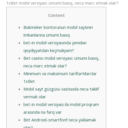
1xBet mobil versiyası: ümumi baxış, necə mərc etmək olar?
Content
Bukmeker kontorunun mobil saytının
imkanlarına ümumi baxış
bet-in mobil versiyasında yenidən
qeydiyyatdan keçməliyəm?
Bet casino mobil versiyası: ümumi baxış,
necə mərc etmək olar?
Minimum və maksimum tariflərMərclər
1xBet
Mobil sayt güzgüsü vasitəsilə necə təklif
vermək olar
bet-in mobil versiyası ilə mobil proqram
arasında nə fərq var
Bet Android-smartfonf necə yükləmək
olar?