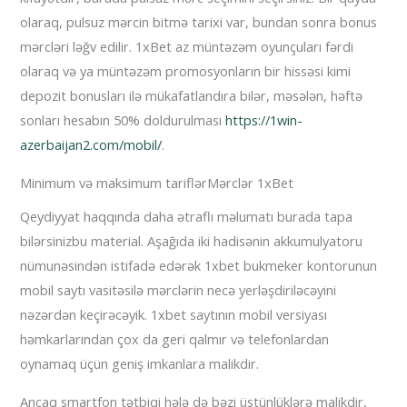
olaraq, pulsuz mərcin bitmə tarixi var, bundan sonra bonus
mərcləri ləğv edilir. 1xBet az müntəzəm oyunçuları fərdi
olaraq və ya müntəzəm promosyonların bir hissəsi kimi
depozit bonusları ilə mükafatlandıra bilər, məsələn, həftə
sonları hesabın 50% doldurulması
https://1win-
azerbaijan2.com/mobil/
.
Minimum və maksimum tariflərMərclər 1xBet
Qeydiyyat haqqında daha ətraflı məlumatı burada tapa
bilərsinizbu material. Aşağıda iki hadisənin akkumulyatoru
nümunəsindən istifadə edərək 1xbet bukmeker kontorunun
mobil saytı vasitəsilə mərclərin necə yerləşdiriləcəyini
nəzərdən keçirəcəyik. 1xbet saytının mobil versiyası
həmkarlarından çox da geri qalmır və telefonlardan
oynamaq üçün geniş imkanlara malikdir.
Ancaq smartfon tətbiqi hələ də bəzi üstünlüklərə malikdir,