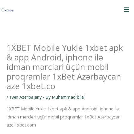
Skip
to
content
1XBET Mobile Yukle 1xbet apk
& app Android, iphone ilə
idman mərcləri üçün mobil
proqramlar 1xBet Azərbaycan
aze 1xbet.co
/
1win Azerbajany
/ By
Muhammad bilal
1XBET Mobile Yukle 1xbet apk & app Android, iphone ilə
idman mərcləri üçün mobil proqramlar 1xBet Azərbaycan
aze 1xbet.com