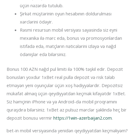
üçün nəzərdə tutulub.
Şirkət müştərinin oyun hesabının doldurulması
xərclərini ödəyir.
Rəsmi resursun mobil versiyası sayəsində siz eyni
mexanika ilə mərc edə, bonus və promosyonlardan
istifadə edə, matçların nəticələrini izləyə və nağd
ödənişlər edə bilərsiniz.
Bonus 100 AZN nağd pul limiti ilə 100% təşkil edir. Depozit
bonusları yoxdur 1xBet real pulla depozit və risk tələb
etməyən yeni oyunçular üçün xoş hədiyyələrdir. Depozitsiz
mükafat almaq üçün qeydiyyatdan keçmək kifayətdir 1xBet.
Siz həmçinin iPhone və ya Android-də mobil proqramını
quraşdıra bilərsiniz. 1xBet az pulsuz mərclər şəklində heç bir
depozit bonusu vermir
https://1win-azerbaijan2.com
.
bet-in mobil versiyasında yenidən qeydiyyatdan keçməliyəm?