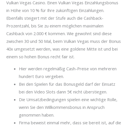
Vulkan Vegas Casino. Einen Vulkan Vegas Einzahlungsbonus
in Höhe von 10 % für Ihre zukünftigen Einzahlungen.
Ebenfalls steigert mit der Stufe auch die Cashback-
Prozentzahl, bis Sie zu einem möglichen maximalen
Cashback von 2.000 € kommen. Wie gewohnt sind diese
zwischen 30 und 50 Mal, beim Vulkan Vegas muss der Bonus
40x umgesetzt werden, was eine goldene Mitte ist und bei
einem so hohen Bonus recht fair ist.
Hier werden regelmäßig Cash-Preise von mehreren
hundert Euro vergeben.
Bei den Spielen für das Bonusgeld darf der Einsatz
bei den Video Slots dann 5€ nicht überstiegen.
Die Umsatzbedingungen spielen eine wichtige Rolle,
wenn Sie den Willkommensbonus in Anspruch
genommen haben.
Firma beweist einmal mehr, dass sie bereit ist, auf die