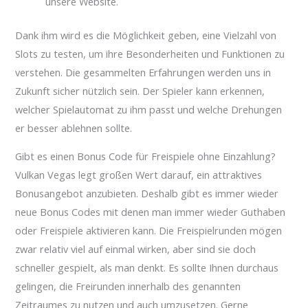
unsere Website.
Dank ihm wird es die Möglichkeit geben, eine Vielzahl von
Slots zu testen, um ihre Besonderheiten und Funktionen zu
verstehen. Die gesammelten Erfahrungen werden uns in
Zukunft sicher nützlich sein. Der Spieler kann erkennen,
welcher Spielautomat zu ihm passt und welche Drehungen
er besser ablehnen sollte.
Gibt es einen Bonus Code für Freispiele ohne Einzahlung?
Vulkan Vegas legt großen Wert darauf, ein attraktives
Bonusangebot anzubieten. Deshalb gibt es immer wieder
neue Bonus Codes mit denen man immer wieder Guthaben
oder Freispiele aktivieren kann. Die Freispielrunden mögen
zwar relativ viel auf einmal wirken, aber sind sie doch
schneller gespielt, als man denkt. Es sollte Ihnen durchaus
gelingen, die Freirunden innerhalb des genannten
Zeitraumes zu nutzen und auch umzusetzen. Gerne