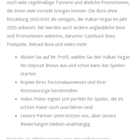
noch viele regelmäßige Turniere und ähnliche Promotionen,
die Ihnen viele Vorteile bringen können. Die Boni ohne
Einzahlung sind nicht die einzigen, die Vulkan Vegas im Jahr
2023 anbietet. Wir werden auch andere unglaubliche Boni
und Promotionen anbieten, darunter Cashback Boni,
Freispiele, Reload Boni und vieles mehr.
Klicken Sie auf Ihr Profil, wählen Sie den Vulkan Vegas
No Deposit Bonus aus und schon kann das Spielen
starten.
Kopien Ihres Personalausweises und Ihrer
Kontoauszüge bereitstellen.
Video-Poker eignet sich perfekt für Spieler, die im
echten Poker noch unerfahren sind.
Unsere Partner unterstützen uns, aber unsere
Bewertungen bleiben unabhängig.