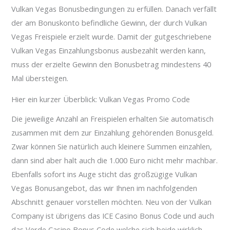
Vulkan Vegas Bonusbedingungen zu erfüllen. Danach verfällt
der am Bonuskonto befindliche Gewinn, der durch Vulkan
Vegas Freispiele erzielt wurde. Damit der gutgeschriebene
Vulkan Vegas Einzahlungsbonus ausbezahlt werden kann,
muss der erzielte Gewinn den Bonusbetrag mindestens 40
Mal übersteigen.
Hier ein kurzer Überblick: Vulkan Vegas Promo Code
Die jeweilige Anzahl an Freispielen erhalten Sie automatisch
zusammen mit dem zur Einzahlung gehörenden Bonusgeld.
Zwar können Sie natürlich auch kleinere Summen einzahlen,
dann sind aber halt auch die 1.000 Euro nicht mehr machbar.
Ebenfalls sofort ins Auge sticht das großzügige Vulkan
Vegas Bonusangebot, das wir Ihnen im nachfolgenden
Abschnitt genauer vorstellen möchten. Neu von der Vulkan
Company ist übrigens das ICE Casino Bonus Code und auch
das Verde Casino Bonus Code welche sich beide wirklich