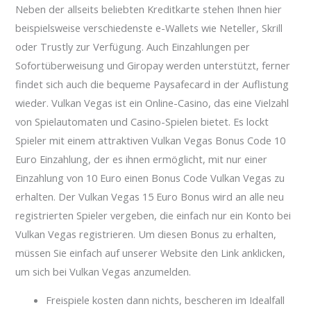
Neben der allseits beliebten Kreditkarte stehen Ihnen hier
beispielsweise verschiedenste e-Wallets wie Neteller, Skrill
oder Trustly zur Verfügung. Auch Einzahlungen per
Sofortüberweisung und Giropay werden unterstützt, ferner
findet sich auch die bequeme Paysafecard in der Auflistung
wieder. Vulkan Vegas ist ein Online-Casino, das eine Vielzahl
von Spielautomaten und Casino-Spielen bietet. Es lockt
Spieler mit einem attraktiven Vulkan Vegas Bonus Code 10
Euro Einzahlung, der es ihnen ermöglicht, mit nur einer
Einzahlung von 10 Euro einen Bonus Code Vulkan Vegas zu
erhalten. Der Vulkan Vegas 15 Euro Bonus wird an alle neu
registrierten Spieler vergeben, die einfach nur ein Konto bei
Vulkan Vegas registrieren. Um diesen Bonus zu erhalten,
müssen Sie einfach auf unserer Website den Link anklicken,
um sich bei Vulkan Vegas anzumelden.
Freispiele kosten dann nichts, bescheren im Idealfall