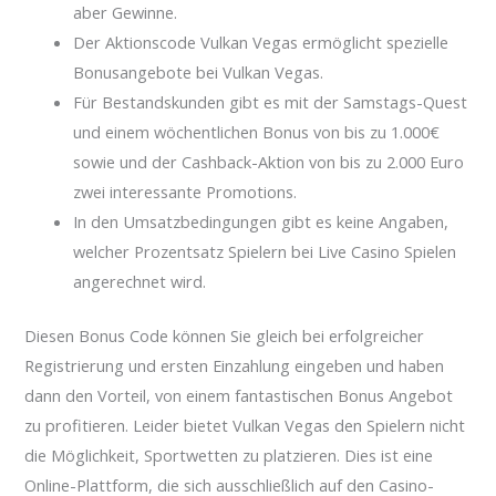
aber Gewinne.
Der Aktionscode Vulkan Vegas ermöglicht spezielle
Bonusangebote bei Vulkan Vegas.
Für Bestandskunden gibt es mit der Samstags-Quest
und einem wöchentlichen Bonus von bis zu 1.000€
sowie und der Cashback-Aktion von bis zu 2.000 Euro
zwei interessante Promotions.
In den Umsatzbedingungen gibt es keine Angaben,
welcher Prozentsatz Spielern bei Live Casino Spielen
angerechnet wird.
Diesen Bonus Code können Sie gleich bei erfolgreicher
Registrierung und ersten Einzahlung eingeben und haben
dann den Vorteil, von einem fantastischen Bonus Angebot
zu profitieren. Leider bietet Vulkan Vegas den Spielern nicht
die Möglichkeit, Sportwetten zu platzieren. Dies ist eine
Online-Plattform, die sich ausschließlich auf den Casino-