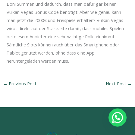
Boni Summen und dadurch, dass man dafür gar keinen
Vulkan Vegas Bonus Code benötigt. Aber wie genau kann
man jetzt die 2000€ und Freispiele erhalten? Vulkan Vegas
wirbt direkt auf der Startseite damit, dass mobiles Spielen
bei diesem Anbieter eine sehr wichtige Rolle einnimmt.
Sämtliche Slots können auch über das Smartphone oder
Tablet genutzt werden, ohne dass eine App
heruntergeladen werden muss.
←
Previous Post
Next Post
→