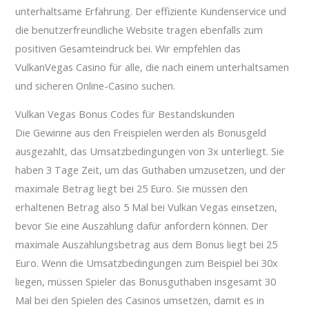
unterhaltsame Erfahrung. Der effiziente Kundenservice und
die benutzerfreundliche Website tragen ebenfalls zum
positiven Gesamteindruck bei. Wir empfehlen das
VulkanVegas Casino für alle, die nach einem unterhaltsamen
und sicheren Online-Casino suchen.
Vulkan Vegas Bonus Codes für Bestandskunden
Die Gewinne aus den Freispielen werden als Bonusgeld
ausgezahlt, das Umsatzbedingungen von 3x unterliegt. Sie
haben 3 Tage Zeit, um das Guthaben umzusetzen, und der
maximale Betrag liegt bei 25 Euro. Sie müssen den
erhaltenen Betrag also 5 Mal bei Vulkan Vegas einsetzen,
bevor Sie eine Auszahlung dafür anfordern können. Der
maximale Auszahlungsbetrag aus dem Bonus liegt bei 25
Euro. Wenn die Umsatzbedingungen zum Beispiel bei 30x
liegen, müssen Spieler das Bonusguthaben insgesamt 30
Mal bei den Spielen des Casinos umsetzen, damit es in