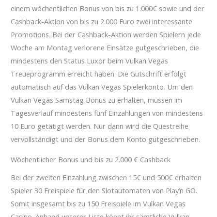
einem wöchentlichen Bonus von bis zu 1.000€ sowie und der
Cashback-Aktion von bis zu 2.000 Euro zwei interessante
Promotions. Bei der Cashback-Aktion werden Spielern jede
Woche am Montag verlorene Einsätze gutgeschrieben, die
mindestens den Status Luxor beim Vulkan Vegas
Treueprogramm erreicht haben. Die Gutschrift erfolgt
automatisch auf das Vulkan Vegas Spielerkonto. Um den
Vulkan Vegas Samstag Bonus zu erhalten, müssen im
Tagesverlauf mindestens fünf Einzahlungen von mindestens
10 Euro getätigt werden. Nur dann wird die Questreihe
vervollständigt und der Bonus dem Konto gutgeschrieben.
Wöchentlicher Bonus und bis zu 2.000 € Cashback
Bei der zweiten Einzahlung zwischen 15€ und 500€ erhalten
Spieler 30 Freispiele für den Slotautomaten von Play’n GO.
Somit insgesamt bis zu 150 Freispiele im Vulkan Vegas
Casino. Anhand unserer Liste könnt ihr sämtliche Vulkan