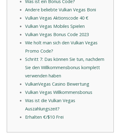
Was ist ein Bonus Code?
Andere beliebte Vulkan Vegas Boni
Vulkan Vegas Aktionscode 40 €
Vulkan Vegas Mobiles Spielen
Vulkan Vegas Bonus Code 2023
Wie holt man sich den Vulkan Vegas
Promo Code?
Schritt 7: Das können Sie tun, nachdem
Sie den Willkommensbonus komplett
verwenden haben
VulkanVegas Casino Bewertung
Vulkan Vegas Willkommensbonus
Was ist die Vulkan Vegas
Auszahlungszeit?
Erhalten €/$10 Frei