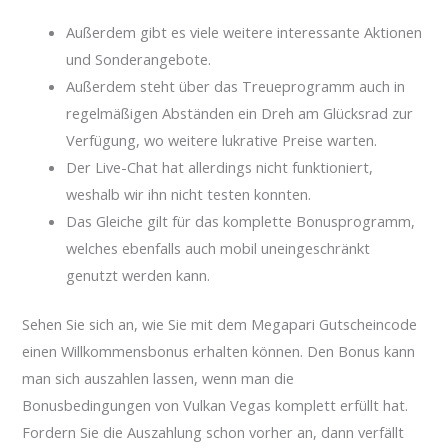
Außerdem gibt es viele weitere interessante Aktionen
und Sonderangebote.
Außerdem steht über das Treueprogramm auch in
regelmäßigen Abständen ein Dreh am Glücksrad zur
Verfügung, wo weitere lukrative Preise warten.
Der Live-Chat hat allerdings nicht funktioniert,
weshalb wir ihn nicht testen konnten.
Das Gleiche gilt für das komplette Bonusprogramm,
welches ebenfalls auch mobil uneingeschränkt
genutzt werden kann.
Sehen Sie sich an, wie Sie mit dem Megapari Gutscheincode
einen Willkommensbonus erhalten können. Den Bonus kann
man sich auszahlen lassen, wenn man die
Bonusbedingungen von Vulkan Vegas komplett erfüllt hat.
Fordern Sie die Auszahlung schon vorher an, dann verfällt