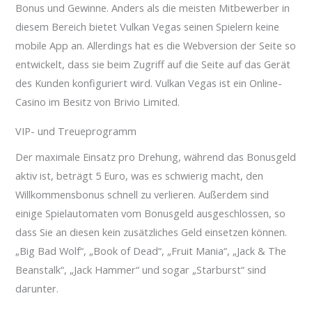
Bonus und Gewinne. Anders als die meisten Mitbewerber in
diesem Bereich bietet Vulkan Vegas seinen Spielern keine
mobile App an. Allerdings hat es die Webversion der Seite so
entwickelt, dass sie beim Zugriff auf die Seite auf das Gerät
des Kunden konfiguriert wird. Vulkan Vegas ist ein Online-
Casino im Besitz von Brivio Limited.
VIP- und Treueprogramm
Der maximale Einsatz pro Drehung, während das Bonusgeld
aktiv ist, beträgt 5 Euro, was es schwierig macht, den
Willkommensbonus schnell zu verlieren. Außerdem sind
einige Spielautomaten vom Bonusgeld ausgeschlossen, so
dass Sie an diesen kein zusätzliches Geld einsetzen können.
„Big Bad Wolf“, „Book of Dead“, „Fruit Mania“, „Jack & The
Beanstalk“, „Jack Hammer“ und sogar „Starburst“ sind
darunter.