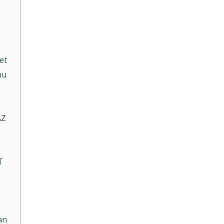
et
nu
AZ
T
an