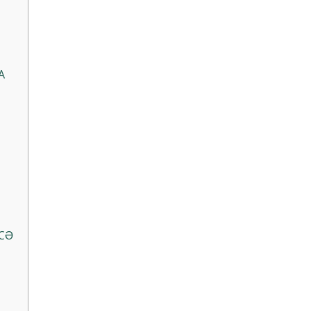
A
ECƏ