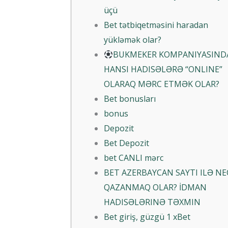
üçü
Bet tətbiqetməsini haradan
yükləmək olar?
BUKMEKER KOMPANIYASIND
HANSI HADISƏLƏRƏ “ONLINE”
OLARAQ MƏRC ETMƏK OLAR?
Bet bonusları
bonus
Depozit
Bet Depozit
bet CANLI mərc
BET AZERBAYCAN SAYTI ILƏ N
QAZANMAQ OLAR? İDMAN
HADISƏLƏRINƏ TƏXMIN
Bet giriş, güzgü 1 xBet