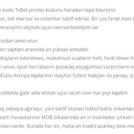
 kodu 1xBet promo kodunu haradan tapa bilərsiniz
lər, tək mərclər və sistemlər təklif edirlər. Bir çox fərqli m
verəcəyimi seçmək üçün tam sərbəstliyim var.
ınızdan əmin olun.
ərc saytları arasında ən yüksək əmsaldır.
uşların ödənilməsi, mübahisəli sualların həlli, fərdi idman ha
vvəl, oyun təcrübəsini pozacaq xoşagəlməz sürprizlərin olm
fuzlu Avropa liqalarının məşhur futbol matçları ilə yanaşı, i
dətdə gəlir əldə etmək üçün lazım olan hər şeyi tapdım.
ş olduqca ağırlaşır, yəni təklif olunan futbol bahis imkanl
zartı həvəskarının MDB ölkələrində ən iri bukmeker şirkəti 
arı vardır. Burada hər bir, hətta ən inadcıl azarkeş belə 