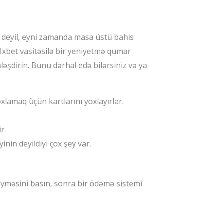
q deyil, eyni zamanda masa üstü bahis
 1xbet vasitəsilə bir yeniyetmə qumar
dirin. Bunu dərhal edə bilərsiniz və ya
amaq üçün kartlarını yoxlayırlar.
r.
nin deyildiyi çox şey var.
düyməsini basın, sonra bir ödəmə sistemi