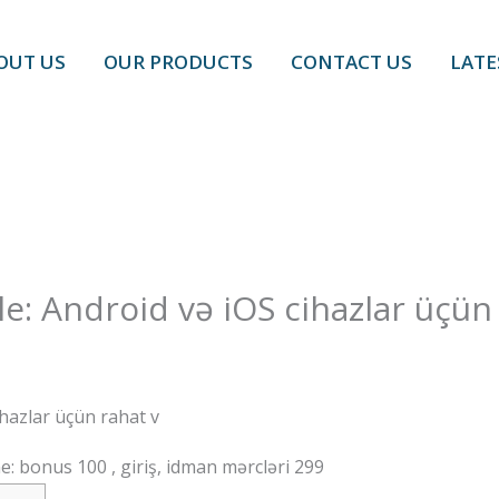
OUT US
OUR PRODUCTS
CONTACT US
LATE
e: Android və iOS cihazlar üçün
hazlar üçün rahat v
: bonus 100 , giriş, idman mərcləri 299