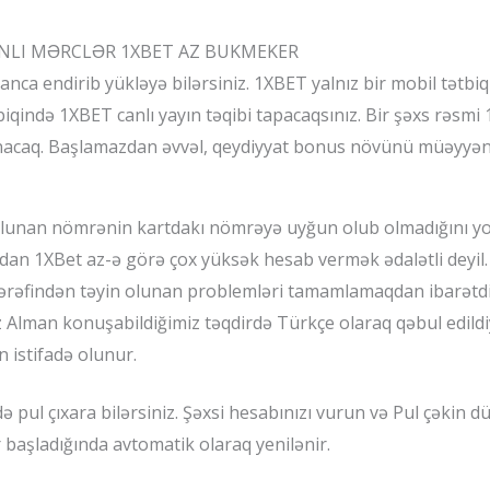
CANLI MƏRCLƏR 1XBET AZ BUKMEKER
ca endirib yükləyə bilərsiniz. 1XBET yalnız bir mobil tətbi
tbiqində 1XBET canlı yayın təqibi tapacaqsınız. Bir şəxs rəsmi
aq. Başlamazdan əvvəl, qeydiyyat bonus növünü müəyyənləş
lunan nömrənin kartdakı nömrəyə uyğun olub olmadığını yoxl
ndan 1XBet az-ə görə çox yüksək hesab vermək ədalətli deyil.
tərəfindən təyin olunan problemləri tamamlamaqdan ibarətdi
 Alman konuşabildiğimiz təqdirdə Türkçe olaraq qəbul edildiyi
 istifadə olunur.
ə pul çıxara bilərsiniz. Şəxsi hesabınızı vurun və Pul çəkin 
r başladığında avtomatik olaraq yenilənir.