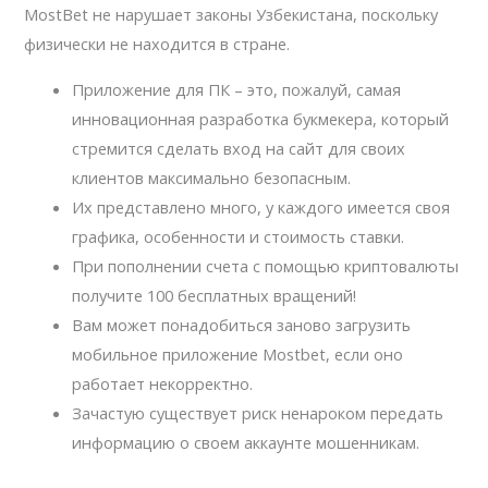
MostBet не нарушает законы Узбекистана, поскольку
физически не находится в стране.
Приложение для ПК – это, пожалуй, самая
инновационная разработка букмекера, который
стремится сделать вход на сайт для своих
клиентов максимально безопасным.
Их представлено много, у каждого имеется своя
графика, особенности и стоимость ставки.
При пополнении счета с помощью криптовалюты
получите 100 бесплатных вращений!
Вам может понадобиться заново загрузить
мобильное приложение Mostbet, если оно
работает некорректно.
Зачастую существует риск ненароком передать
информацию о своем аккаунте мошенникам.