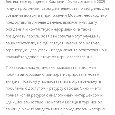
бесплатные вращения. Компания была создана в 2009
году и продолжает свою деятельность по сей день. Для
создания аккаунта в приложении Mostbet необходимо
предоставить личные данные, включая имя, дату
рождения и контактную информацию, а также
придумать пароль. Хотя эти советы могут улучшить
вашу стратегию, не существует надежного метода,
гарантирующего успех. Всегда играйте ответственно и
получайте удовольствие от игры ответственно.
По завершению установки пользователь должен
пройти авторизацию или зарегистрировать новый
аккаунт. Поэтому у пользователей могут возникнуть
проблемы с доступом к ресурсу отсюда. Окно — это
точная копия ресурса с аналогичным интерфейсом и
функциональностью. По итогам месяца в турнирной
таблице можно увидеть имена победителей, которых