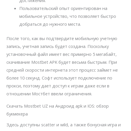
достижения.
Пользовательский опыт ориентирован на
мобильное устройство, что позволяет быстро
добраться до нужного места.
После того, как вы подтвердите мобильную учетную
запись, учетная запись будет создана. Поскольку
установочный файл имеет вес примерно 5 мегабайт,
скачивание Mostbet APK будет весьма быстрым. При
средней скорости интернета этот процесс займет не
более 10 секунд. Софт использует подключение по
прокси, поэтому дает доступ к играм даже если в
отношении Мостбет ввели ограничения.
Скачать Mostbet UZ на Андроид apk и IOS: обзор
букмекера
Здесь доступны scatter и wild, а также бонусная игра и