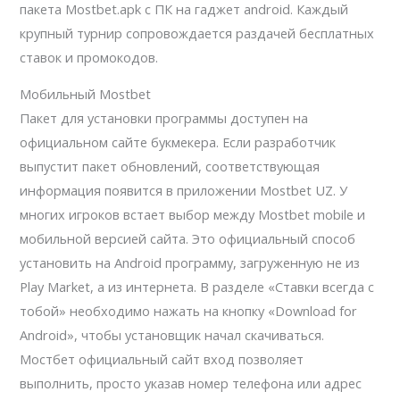
пакета Mostbet.apk с ПК на гаджет android. Каждый
крупный турнир сопровождается раздачей бесплатных
ставок и промокодов.
Мобильный Mostbet
Пакет для установки программы доступен на
официальном сайте букмекера. Если разработчик
выпустит пакет обновлений, соответствующая
информация появится в приложении Mostbet UZ. У
многих игроков встает выбор между Mostbet mobile и
мобильной версией сайта. Это официальный способ
установить на Android программу, загруженную не из
Play Market, а из интернета. В разделе «Ставки всегда с
тобой» необходимо нажать на кнопку «Download for
Android», чтобы установщик начал скачиваться.
Мостбет официальный сайт вход позволяет
выполнить, просто указав номер телефона или адрес