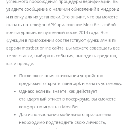
успешного прохождения процедуры верификации. Вы
увидите сообщение о наличии обновлений в Андроид
и кнопку для их установки. Это значит, что вы можете
скачать на телефон APK приложение Мостбет любой
конфигурации, выпущенный после 2014 года. Все
функции в приложении соответствуют функциям в пк
версии mostbet online сайта. Вы можете совершать все
те же ставки, выбирать события, выводить средства,
как и прежде.
После окончания скачивания устройство
предложит открыть файл .apk и начать установку.
Однако если вы знаете, как действует
стандартный этикет в покер-руме, вы сможете
комфортно играть в MostBet.
Для использования мобильного приложения
необходимо подтвердить свою личность,