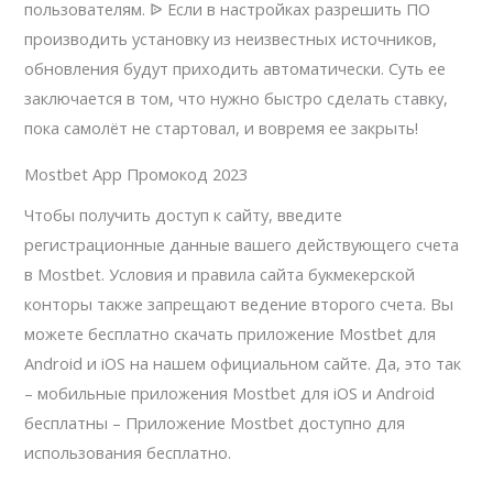
пользователям. ᐉ Если в настройках разрешить ПО
производить установку из неизвестных источников,
обновления будут приходить автоматически. Суть ее
заключается в том, что нужно быстро сделать ставку,
пока самолёт не стартовал, и вовремя ее закрыть!
Mostbet App Промокод 2023
Чтобы получить доступ к сайту, введите
регистрационные данные вашего действующего счета
в Mostbet. Условия и правила сайта букмекерской
конторы также запрещают ведение второго счета. Вы
можете бесплатно скачать приложение Mostbet для
Android и iOS на нашем официальном сайте. Да, это так
– мобильные приложения Mostbet для iOS и Android
бесплатны – Приложение Mostbet доступно для
использования бесплатно.