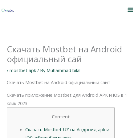
Skip
to
content
Скачать Mostbet на Android
официальный сай
/
mostbet apk
/ By
Muhammad bilal
Скачать Mostbet на Android официальный сайт
Скачать приложение Mostbet для Android APK и iOS в 1
клик 2023
Content
Скачать Mostbet UZ на Андроид apk и
IOS: обзор букмекера