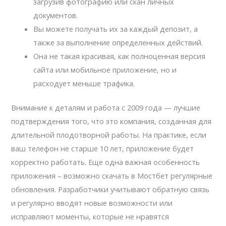
загрузив фотографию или скан личных
документов.
Вы можете получать их за каждый депозит, а
также за выполнение определенных действий.
Она не такая красивая, как полноценная версия
сайта или мобильное приложение, но и
расходует меньше трафика.
Внимание к деталям и работа с 2009 года — лучшие
подтверждения того, что это компания, созданная для
длительной плодотворной работы. На практике, если
ваш телефон не старше 10 лет, приложение будет
корректно работать. Еще одна важная особенность
приложения – возможно скачать в Мостбет регулярные
обновления. Разработчики учитывают обратную связь
и регулярно вводят новые возможности или
исправляют моменты, которые не нравятся