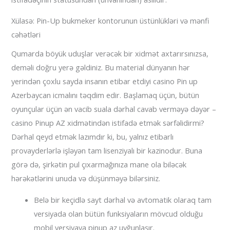
Xülasə: Pin-Up bukmeker kontorunun üstünlükləri və mənfi
cəhətləri
Qumarda böyük uduşlar verəcək bir xidmət axtarırsınızsa,
deməli doğru yerə gəldiniz. Bu material dünyanın hər
yerindən çoxlu sayda insanın etibar etdiyi casino Pin up
Azerbaycan icmalını təqdim edir. Başlamaq üçün, bütün
oyunçular üçün ən vacib suala dərhal cavab verməyə dəyər –
casino Pinup AZ xidmətindən istifadə etmək sərfəlidirmi?
Dərhal qeyd etmək lazımdır ki, bu, yalnız etibarlı
provayderlərlə işləyən tam lisenziyalı bir kazinodur. Buna
görə də, şirkətin pul çıxarmağınıza mane ola biləcək
hərəkətlərini unuda və düşünməyə bilərsiniz.
Belə bir keçidlə sayt dərhal və avtomatik olaraq tam
versiyada olan bütün funksiyaların mövcud olduğu
mobil versiyaya pinup az uyğunlaşır.