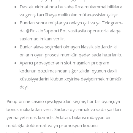
Dəstək xidmətində bu sahə üzrə mükəmməl biliklərə
və geniş təcrübəyə malik olan mütəxəssislər çalışır.
Bundan sonra müştəriyə onlayn çat və ya Telegram-
da @Pin-UpSupportBot vasitəsilə operatorla əlaqə
saxlamaq imkanı verilir.
Bunlar əlavə seçimləri olmayan klassik slotlardır ki
onların oyun prosesi mümkün qədər sadə hazırlanıb.
Aparıcı provayderlərin slot maşınları proqram
kodunun pozulmasından sığortalıdır; oyunun daxili
xüsusiyyətlərini klubun xeyirinə dəyişdirmək mümkün
deyil.
Pinup online casino qeydiyyatdan keçmiş hər bir oyunçuya
bonus mükafatları verir. Sadəcə öyrənmək və sadə şərtləri
yerinə yetirmək lazımdır. Adətən, balansı müəyyən bir
məbləğlə doldurmalı və ya promosyon kodunu