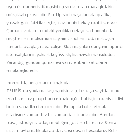
oyun üsullarının istifadəsini nəzərdə tutan maraqlı, lakin
mürəkkəb prosesdir. Pin-Up slot maşınları əla qrafika,
yüksək gəlir faizi ilə seçilir, bəzilərinin hekayə xətti var və s.
Qumar evi daim müxtəlif yenilikləri izləyir və bununla da
müştərilərin maksimum sayının tələblərini ödəmək üçün
zamanla ayaqlaşmağa çalışır. Slot maşınları dünyanın aparıcı
istehsalçılarının yüksək keyfiyyətli, lisenziyalı məhsuludur.
Yarandığı gündən qumar evi yalnız etibarlı satıcılarla
əməkdaşlıq edir.
İnternetdə necə mərc etmək olar
TSUPİS-də yoxlama keçməmisinizsə, birbaşa saytda bunu
edə bilərsiniz pinup bunu etmək üçün, bahisçinin xahiş etdiyi
bütün sənədləri təqdim edin. Pin up ilə bahis etmək
istədiyiniz zaman tez bir zamanda istifadə edin. Bundan
əlavə, istədiyiniz uduş məbləğini göstərə bilərsiniz. Sonra
sistem avtomatik olaraq dərəcəsi dəyəri hesaplarız. Belə