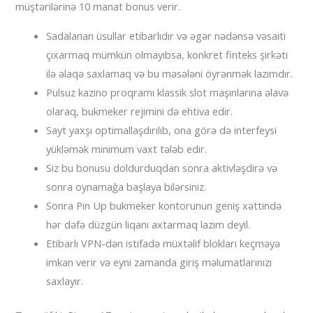
müştərilərinə 10 manat bonus verir.
Sadalanan üsullar etibarlıdır və əgər nədənsə vəsaiti
çıxarmaq mümkün olmayıbsa, konkret finteks şirkəti
ilə əlaqə saxlamaq və bu məsələni öyrənmək lazımdır.
Pulsuz kazino proqramı klassik slot maşınlarına əlavə
olaraq, bukmeker rejimini də ehtiva edir.
Sayt yaxşı optimallaşdırılıb, ona görə də interfeysi
yükləmək minimum vaxt tələb edir.
Siz bu bonusu doldurduqdan sonra aktivləşdirə və
sonra oynamağa başlaya bilərsiniz.
Sonra Pin Up bukmeker kontorunun geniş xəttində
hər dəfə düzgün liqanı axtarmaq lazım deyil.
Etibarlı VPN-dən istifadə müxtəlif blokları keçməyə
imkan verir və eyni zamanda giriş məlumatlarınızı
saxlayır.