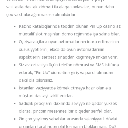
vasitəsilə dəstək xidməti ilə əlaqə saxlasalar, bunun daha
çox vaxt alacağını nəzərə almalıdırlar.
Kazino kataloqlarında təqdim olunan Pin Up casino az
müxtəlif slot maşınları demo rejimində işə salına bilər.
O, ziyarətçilərə oyun avtomatlarının idarə edilməsinin
xüsusiyyətlərini, eləcə də oyun avtomatlarının
aspektlərini sərbəst sınaqdan keçirməyə imkan verir.
Siz avtorizasiya üçün telefon nömrəsi və SMS istifadə
edərək, “Pin Up” xidmətinə giriş və parol olmadan
daxil ola bilərsiniz.
İstənilən vəziyyətdə kömək etməyə hazır olan əla
müştəri dəstəyi təklif edirlər.
Sadiqlik proqramı daxilində səviyyə nə qədər yüksək
olarsa, pincoin məzənnəsi bir o qədər sərfəli olar.
Ən çox yayılmış səbəblər arasında səlahiyyətli dövlət
orqanları tərəfindən platformanın bloklanması, DoS