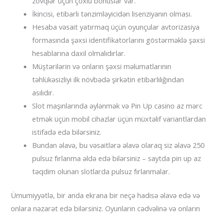
zövqlər üçün çoxlu bonuslar var.
İkincisi, etibarlı tənzimləyicidən lisenziyanın olması.
Hesaba vəsait yatırmaq üçün oyunçular avtorizasiya
formasında şəxsi identifikatorlarını göstərməklə şəxsi
hesablarına daxil olmalıdırlar.
Müştərilərin və onların şəxsi məlumatlarının
təhlükəsizliyi ilk növbədə şirkətin etibarlılığından
asılıdır.
Slot maşınlarında əylənmək və Pin Up casino az mərc
etmək üçün mobil cihazlar üçün müxtəlif variantlardan
istifadə edə bilərsiniz.
Bundan əlavə, bu vəsaitlərə əlavə olaraq siz əlavə 250
pulsuz fırlanma əldə edə bilərsiniz – saytda pin up az
təqdim olunan slotlarda pulsuz fırlanmalar.
Ümumiyyətlə, bir anda ekrana bir neçə hadisə əlavə edə və
onlara nəzarət edə bilərsiniz. Oyunların cədvəlinə və onların