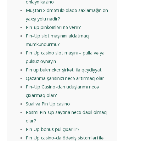
onlayn kazino
Müştəri xidməti ilə əlaqə saxlamağın ən
yaxşı yolu nədir?
Pin-up pinkoinləri nə verir?
Pin-Up slot maşınını aldatmaq
mümkündürmü?
Pin Up casino slot maşını – pulla və ya
pulsuz oynayın
Pin up bukmeker şirkəti ilə qeydiyyat
Qazanma şansınızı necə artırmaq olar
Pin-Up Casino-dan uduşlarımı necə
çıxarmaq olar?
Sual və Pin Up casino
Rəsmi Pin-Up saytına necə daxil olmaq
olar?
Pin Up bonus pul çıxarılır?
Pin Up casino-da ödəniş sistemləri ilə