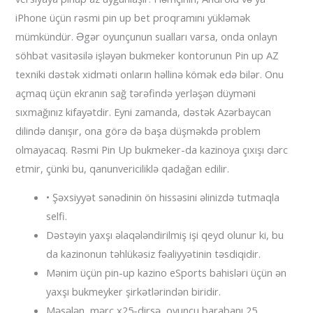
iPhone üçün rəsmi pin up bet proqramını yükləmək
mümkündür. Əgər oyunçunun sualları varsa, onda onlayn
söhbət vasitəsilə işləyən bukmeker kontorunun Pin up AZ
texniki dəstək xidməti onların həllinə kömək edə bilər. Onu
açmaq üçün ekranın sağ tərəfində yerləşən düyməni
sıxmağınız kifayətdir. Eyni zamanda, dəstək Azərbaycan
dilində danışır, ona görə də başa düşməkdə problem
olmayacaq. Rəsmi Pin Up bukmeker-da kazinoya çıxışı dərc
etmir, çünki bu, qanunvericiliklə qadağan edilir.
• Şəxsiyyət sənədinin ön hissəsini əlinizdə tutmaqla
selfi.
Dəstəyin yaxşı əlaqələndirilmiş işi qeyd olunur ki, bu
da kazinonun təhlükəsiz fəaliyyətinin təsdiqidir.
Mənim üçün pin-up kazino eSports bahisləri üçün ən
yaxşı bukmeyker şirkətlərindən biridir.
Məsələn, mərc x25-dirsə, oyunçu barabanı 25