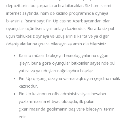
depozitlərini bu çarpanla artıra biləcəklər. Siz həm rəsmi
internet saytında, həm də kazino proqramında oynaya
bilərsiniz. Rəsmi sayt Pin Up casino Azərbaycandan olan
oyunçular üçün lisenziyalı onlayn kazinodur. Burada siz pul
üçün təhlükəsiz oynaya və uduşlarınızı karta və ya digər
ödəniş alətlərinə çıxara biləcəyinizə əmin ola bilərsiniz.
Kazino müasir blokçeyn texnologiyalarına uyğun
işləyir, buna görə oyunçular bitkoinlər sayəsində pul
yatıra və ya uduşları nağdlaşdıra bilərlər.
Pin-Up qəşəng dizayna və maraqlı oyun çeşidinə malik
kazinodur.
Pin Up kazinonun ofis administrasiyası hesabın
yoxlanılmasına ehtiyac olduqda, ilk pulun
çıxarılmasında gecikmənin baş verə biləcəyini təmin
edir.