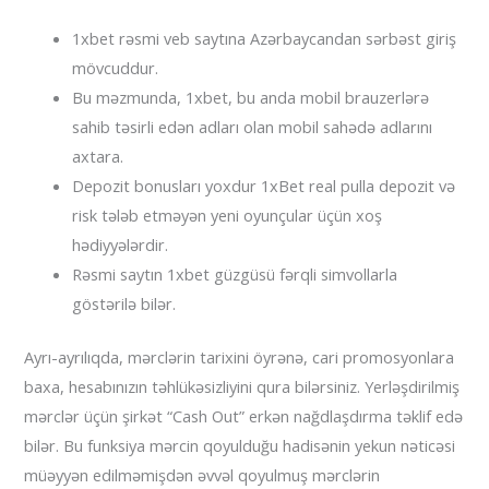
1xbet rəsmi veb saytına Azərbaycandan sərbəst giriş
mövcuddur.
Bu məzmunda, 1xbet, bu anda mobil brauzerlərə
sahib təsirli edən adları olan mobil sahədə adlarını
axtara.
Depozit bonusları yoxdur 1xBet real pulla depozit və
risk tələb etməyən yeni oyunçular üçün xoş
hədiyyələrdir.
Rəsmi saytın 1xbet güzgüsü fərqli simvollarla
göstərilə bilər.
Ayrı-ayrılıqda, mərclərin tarixini öyrənə, cari promosyonlara
baxa, hesabınızın təhlükəsizliyini qura bilərsiniz. Yerləşdirilmiş
mərclər üçün şirkət “Cash Out” erkən nağdlaşdırma təklif edə
bilər. Bu funksiya mərcin qoyulduğu hadisənin yekun nəticəsi
müəyyən edilməmişdən əvvəl qoyulmuş mərclərin