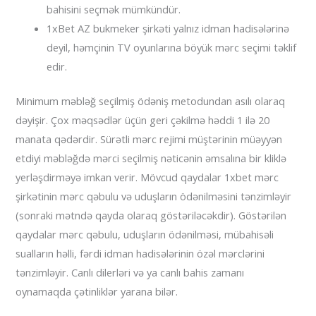
bahisini seçmək mümkündür.
1xBet AZ bukmeker şirkəti yalnız idman hadisələrinə
deyil, həmçinin TV oyunlarına böyük mərc seçimi təklif
edir.
Minimum məbləğ seçilmiş ödəniş metodundan asılı olaraq
dəyişir. Çox məqsədlər üçün geri çəkilmə həddi 1 ilə 20
manata qədərdir. Sürətli mərc rejimi müştərinin müəyyən
etdiyi məbləğdə mərci seçilmiş nəticənin əmsalına bir kliklə
yerləşdirməyə imkan verir. Mövcud qaydalar 1xbet mərc
şirkətinin mərc qəbulu və uduşların ödənilməsini tənzimləyir
(sonraki mətndə qayda olaraq göstəriləcəkdir). Göstərilən
qaydalar mərc qəbulu, uduşların ödənilməsi, mübahisəli
sualların həlli, fərdi idman hadisələrinin özəl mərclərini
tənzimləyir. Canlı dilerləri və ya canlı bahis zamanı
oynamaqda çətinliklər yarana bilər.