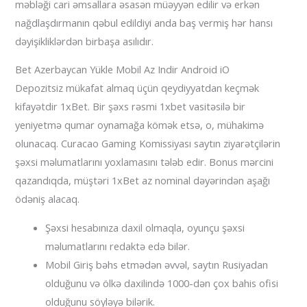
məbləği cari əmsallara əsasən müəyyən edilir və erkən
nağdlaşdırmanın qəbul edildiyi anda baş vermiş hər hansı
dəyişikliklərdən birbaşa asılıdır.
Bet Azerbaycan Yükle Mobil Az Indir Android iO
Depozitsiz mükafat almaq üçün qeydiyyatdan keçmək
kifayətdir 1xBet. Bir şəxs rəsmi 1xbet vasitəsilə bir
yeniyetmə qumar oynamağa kömək etsə, o, mühakimə
olunacaq. Curacao Gaming Komissiyası saytın ziyarətçilərin
şəxsi məlumatlarını yoxlamasını tələb edir. Bonus mərcini
qazandıqda, müştəri 1xBet az nominal dəyərindən aşağı
ödəniş alacaq.
Şəxsi hesabınıza daxil olmaqla, oyunçu şəxsi
məlumatlarını redaktə edə bilər.
Mobil Giriş bəhs etmədən əvvəl, saytın Rusiyadan
olduğunu və ölkə daxilində 1000-dən çox bahis ofisi
olduğunu söyləyə bilərik.