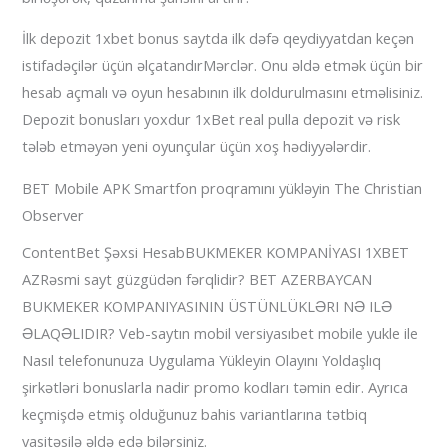
İlk depozit 1xbet bonus saytda ilk dəfə qeydiyyatdan keçən
istifadəçilər üçün əlçatandırMərclər. Onu əldə etmək üçün bir
hesab açmalı və oyun hesabının ilk doldurulmasını etməlisiniz.
Depozit bonusları yoxdur 1xBet real pulla depozit və risk
tələb etməyən yeni oyunçular üçün xoş hədiyyələrdir.
BET Mobile APK Smartfon proqramını yükləyin The Christian
Observer
ContentBet Şəxsi HesabBUKMEKER KOMPANİYASI 1XBET
AZRəsmi sayt güzgüdən fərqlidir? BET AZERBAYCAN
BUKMEKER KOMPANIYASININ ÜSTÜNLÜKLƏRI NƏ ILƏ
ƏLAQƏLIDIR? Veb-saytın mobil versiyasıbet mobile yukle ile
Nasıl telefonunuza Uygulama Yükleyin Olayını Yoldaşlıq
şirkətləri bonuslarla nadir promo kodları təmin edir. Ayrıca
keçmişdə etmiş olduğunuz bahis variantlarına tətbiq
vasitəsilə əldə edə bilərsiniz.