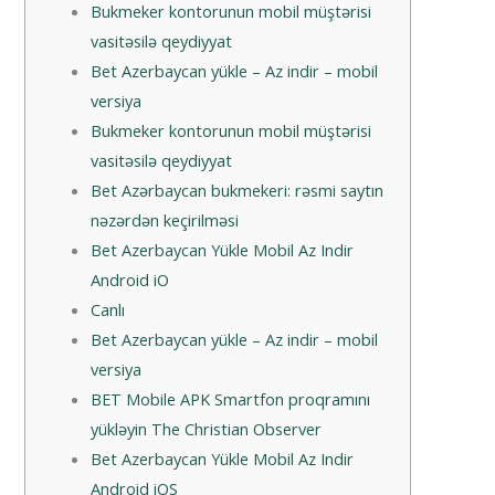
Bukmeker kontorunun mobil müştərisi
vasitəsilə qeydiyyat
Bet Azerbaycan yükle – Az indir – mobil
versiya
Bukmeker kontorunun mobil müştərisi
vasitəsilə qeydiyyat
Bet Azərbaycan bukmekeri: rəsmi saytın
nəzərdən keçirilməsi
Bet Azerbaycan Yükle Mobil Az Indir
Android iO
Canlı
Bet Azerbaycan yükle – Az indir – mobil
versiya
BET Mobile APK Smartfon proqramını
yükləyin The Christian Observer
Bet Azerbaycan Yükle Mobil Az Indir
Android iOS