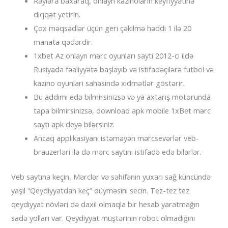
Rəylərə baxaraq, onlayn kazinoların keyfiyyətinə
diqqət yetirin.
Çox məqsədlər üçün geri çəkilmə həddi 1 ilə 20
manata qədərdir.
1xbet Az onlayn mərc oyunları sayti 2012-ci ildə
Rusiyada fəaliyyətə başlayıb və istifadəçilərə futbol və
kazino oyunları sahəsində xidmətlər göstərir.
Bu addımı edə bilmirsinizsə və ya axtarış motorunda
tapa bilmirsinizsə, download apk mobile 1xBet mərc
saytı apk deyə bilərsiniz.
Ancaq applikasiyanı istəməyən mərcsevərlər veb-
brauzerləri ilə də mərc saytını istifadə edə bilərlər.
Veb saytına keçin, Mərclər və səhifənin yuxarı sağ küncündə
yaşıl “Qeydiyyatdan keç” düyməsini secin. Tez-tez tez
qeydiyyat növləri də daxil olmaqla bir hesab yaratmağın
sadə yolları var. Qeydiyyat müştərinin robot olmadığını