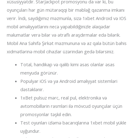
xüsusiyyətdir. StarJackpot promosyonu da var ki, bu
oyunçuları hər gün mütərəqqi bir məbləğ qazanma imkanı
verir. İndi, saydığımız məzmunla, sizə 1xbet Android və IOS
mobil əməliyyatlarını necə yapabildiğinizle əlaqədar
məlumatlar verə bilər və ətraflı araşdırmalar edə bilərik.
Mobil Ana Səhifə Şirkət məzmununa və az qala bütün bahis
xidmətlərinə mobil cihazlar üzərindən gedə bilərsiniz.
Total, handikap və qalib kimi əsas olanlar əsas
menyuda görünür.
Populyar iOS və ya Android əməliyyat sistemləri
dəstəklənir.
1xBet pulsuz mərc, real pul, elektronika və
avtomobillərin rəsmləri ilə mövcud oyunçular üçün
promosyonlar təşkil edin.
Test oyunları izləmə bacarıqlarına 1xbet mobil yükle
uyğundur.