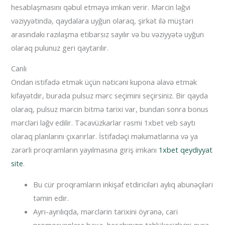
hesablaşmasını qəbul etməyə imkan verir. Mərcin ləğvi
vəziyyətində, qaydalara uyğun olaraq, şirkət ilə müştəri
arasındakı razılaşma etibarsız sayılır və bu vəziyyətə uyğun
olaraq pulunuz geri qaytarılır.
Canlı
Ondan istifadə etmək üçün nəticəni kupona əlavə etmək
kifayətdir, burada pulsuz mərc seçimini seçirsiniz. Bir qayda
olaraq, pulsuz mərcin bitmə tarixi var, bundan sonra bonus
mərcləri ləğv edilir. Təcavüzkarlar rəsmi 1xbet veb saytı
olaraq planlarını çıxarırlar. İstifadəçi məlumatlarına və ya
zərərli proqramların yayılmasına giriş imkanı
1xbet qeydiyyat
site
.
Bu cür proqramların inkişaf etdiriciləri aylıq abunəçiləri
təmin edir.
Ayrı-ayrılıqda, mərclərin tarixini öyrənə, cari
promosyonlara baxa, hesabınızın təhlükəsizliyini qura