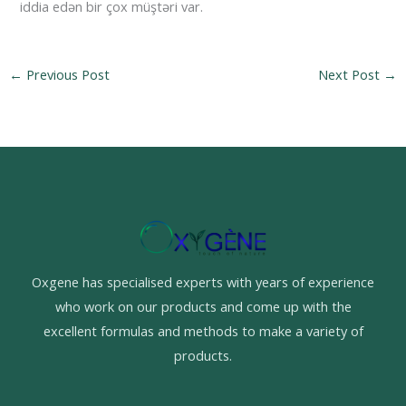
iddia edən bir çox müştəri var.
←
Previous Post
Next Post
→
Oxgene has specialised experts with years of experience
who work on our products and come up with the
excellent formulas and methods to make a variety of
products.