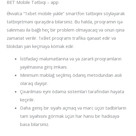
BET Mobile Tətbiqi – app
Əvvəlcə “1xbet mobile yukle” smartfon tətbiqini söyləyərək
tətbiqetməni quraşdıra bilərsiniz. Bu halda, proqramın işə
salınması ilə bağlı heç bir problem olmayacaq və onun işinə
zəmanət verilir. 1xBet proqramı trafikə qənaət edir və
blokdan yan keçməyə kömək edir.
İstifadəçi məlumatlarına və ya zərərli proqramların
yayılmasına giriş imkanı.
Minimum məbləğ seçilmiş ödəniş metodundan asılı
olaraq dəyişir.
Çıxarılması eyni ödəmə sistemləri tərəfindən həyata
keçirilir.
Daha geniş bir siyahı açmaq və mərc üçün tədbirlərin
tam siyahısını görmək üçün hər hansı bir hadisəyə
basa bilərsiniz.