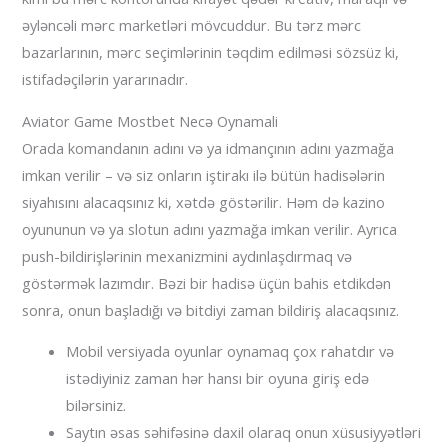
əyləncəli mərc marketləri mövcuddur. Bu tərz mərc
bazarlarının, mərc seçimlərinin təqdim edilməsi sözsüz ki,
istifadəçilərin yararınadır.
Aviator Game Mostbet Necə Oynamali
Orada komandanın adını və ya idmançının adını yazmağa
imkan verilir – və siz onların iştirakı ilə bütün hadisələrin
siyahısını alacaqsınız ki, xətdə göstərilir. Həm də kazino
oyununun və ya slotun adını yazmağa imkan verilir. Ayrıca
push-bildirişlərinin mexanizmini aydınlaşdırmaq və
göstərmək lazımdır. Bəzi bir hadisə üçün bahis etdikdən
sonra, onun başladığı və bitdiyi zaman bildiriş alacaqsınız.
Mobil versiyada oyunlar oynamaq çox rahatdır və
istədiyiniz zaman hər hansı bir oyuna giriş edə
bilərsiniz.
Saytın əsas səhifəsinə daxil olaraq onun xüsusiyyətləri