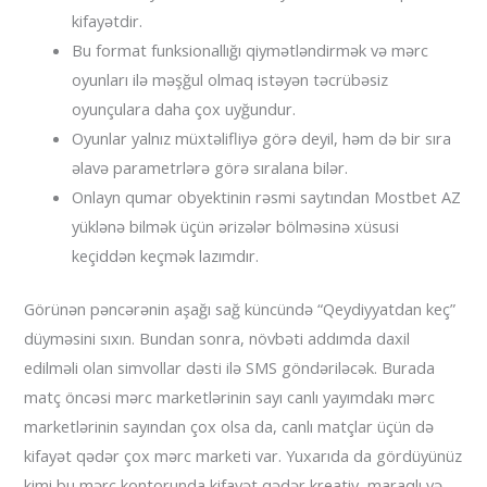
kifayətdir.
Bu format funksionallığı qiymətləndirmək və mərc
oyunları ilə məşğul olmaq istəyən təcrübəsiz
oyunçulara daha çox uyğundur.
Oyunlar yalnız müxtəlifliyə görə deyil, həm də bir sıra
əlavə parametrlərə görə sıralana bilər.
Onlayn qumar obyektinin rəsmi saytından Mostbet AZ
yüklənə bilmək üçün ərizələr bölməsinə xüsusi
keçiddən keçmək lazımdır.
Görünən pəncərənin aşağı sağ küncündə “Qeydiyyatdan keç”
düyməsini sıxın. Bundan sonra, növbəti addımda daxil
edilməli olan simvollar dəsti ilə SMS göndəriləcək. Burada
matç öncəsi mərc marketlərinin sayı canlı yayımdakı mərc
marketlərinin sayından çox olsa da, canlı matçlar üçün də
kifayət qədər çox mərc marketi var. Yuxarıda da gördüyünüz
kimi bu mərc kontorunda kifayət qədər kreativ, maraqlı və