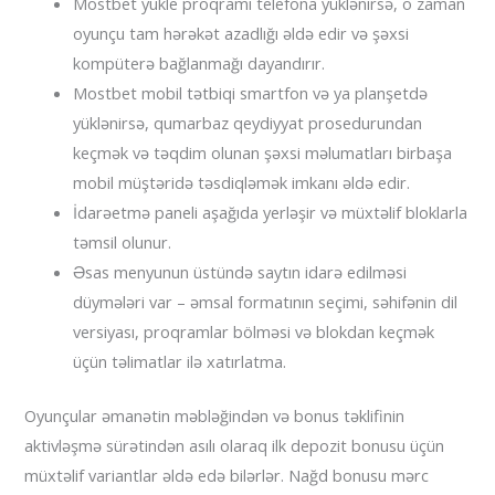
Mostbet yukle proqramı telefona yüklənirsə, o zaman
oyunçu tam hərəkət azadlığı əldə edir və şəxsi
kompüterə bağlanmağı dayandırır.
Mostbet mobil tətbiqi smartfon və ya planşetdə
yüklənirsə, qumarbaz qeydiyyat prosedurundan
keçmək və təqdim olunan şəxsi məlumatları birbaşa
mobil müştəridə təsdiqləmək imkanı əldə edir.
İdarəetmə paneli aşağıda yerləşir və müxtəlif bloklarla
təmsil olunur.
Əsas menyunun üstündə saytın idarə edilməsi
düymələri var – əmsal formatının seçimi, səhifənin dil
versiyası, proqramlar bölməsi və blokdan keçmək
üçün təlimatlar ilə xatırlatma.
Oyunçular əmanətin məbləğindən və bonus təklifinin
aktivləşmə sürətindən asılı olaraq ilk depozit bonusu üçün
müxtəlif variantlar əldə edə bilərlər. Nağd bonusu mərc