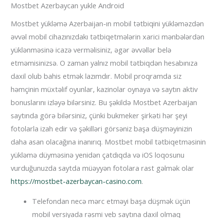
Mostbet Azerbaycan yukle Android
Mostbet yükləmə Azerbaijan-ın mobil tətbiqini yükləməzdən
əvvəl mobil cihazınızdakı tətbiqetmələrin xarici mənbələrdən
yüklənməsinə icazə verməlisiniz, əgər əvvəllər belə
etməmisinizsə. O zaman yalnız mobil tətbiqdən hesabınıza
daxil olub bahis etmək lazımdır. Mobil proqramda siz
həmçinin müxtəlif oyunlar, kazinolar oynaya və saytın aktiv
bonuslarını izləyə bilərsiniz. Bu şəkildə Mostbet Azerbaijan
saytında görə bilərsiniz, çünki bukmeker şirkəti hər şeyi
fotolarla izah edir və şəkilləri görsəniz başa düşməyinizin
daha asan olacağına inanırıq. Mostbet mobil tətbiqetməsinin
yükləmə düyməsinə yenidən çatdıqda və iOS loqosunu
vurduğunuzda saytda müəyyən fotolara rast gəlmək olar
https://mostbet-azerbaycan-casino.com
.
Telefondan necə mərc etməyi başa düşmək üçün
mobil versiyada rəsmi veb saytına daxil olmaq