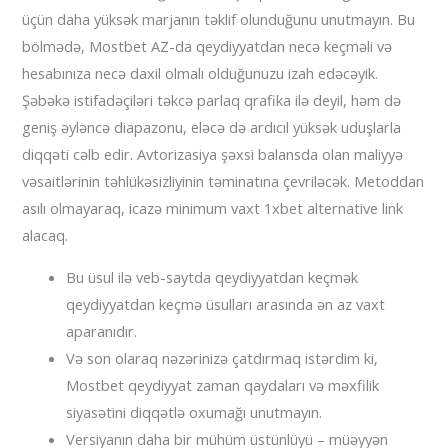
üçün daha yüksək marjanın təklif olunduğunu unutmayın. Bu
bölmədə, Mostbet AZ-da qeydiyyatdan necə keçməli və
hesabınıza necə daxil olmalı olduğunuzu izah edəcəyik.
Şəbəkə istifadəçiləri təkcə parlaq qrafika ilə deyil, həm də
geniş əyləncə diapazonu, eləcə də ardıcıl yüksək uduşlarla
diqqəti cəlb edir. Avtorizasiya şəxsi balansda olan maliyyə
vəsaitlərinin təhlükəsizliyinin təminatına çevriləcək. Metoddan
asılı olmayaraq, icazə minimum vaxt 1xbet alternative link
alacaq.
Bu üsul ilə veb-saytda qeydiyyatdan keçmək
qeydiyyatdan keçmə üsulları arasında ən az vaxt
aparanıdır.
Və son olaraq nəzərinizə çatdırmaq istərdim ki,
Mostbet qeydiyyat zaman qaydaları və məxfilik
siyasətini diqqətlə oxumağı unutmayın.
Versiyanın daha bir mühüm üstünlüyü – müəyyən