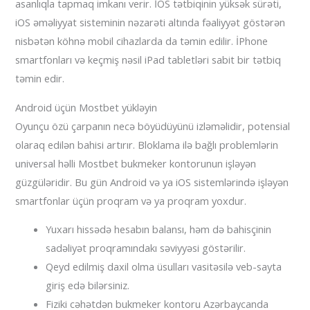
asanlıqla tapmaq imkanı verir. İOS tətbiqinin yüksək sürəti,
iOS əməliyyat sisteminin nəzarəti altında fəaliyyət göstərən
nisbətən köhnə mobil cihazlarda da təmin edilir. İPhone
smartfonları və keçmiş nəsil iPad tabletləri sabit bir tətbiq
təmin edir.
Android üçün Mostbet yükləyin
Oyunçu özü çarpanın necə böyüdüyünü izləməlidir, potensial
olaraq edilən bahisi artırır. Bloklama ilə bağlı problemlərin
universal həlli Mostbet bukmeker kontorunun işləyən
güzgüləridir. Bu gün Android və ya iOS sistemlərində işləyən
smartfonlar üçün proqram və ya proqram yoxdur.
Yuxarı hissədə hesabın balansı, həm də bahisçinin
sadəliyət proqramındakı səviyyəsi göstərilir.
Qeyd edilmiş daxil olma üsulları vasitəsilə veb-sayta
giriş edə bilərsiniz.
Fiziki cəhətdən bukmeker kontoru Azərbaycanda