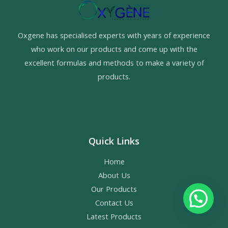
Oxgene has specialised experts with years of experience
who work on our products and come up with the
excellent formulas and methods to make a variety of
products.
Quick Links
Home
About Us
Our Products
Contact Us
Latest Products