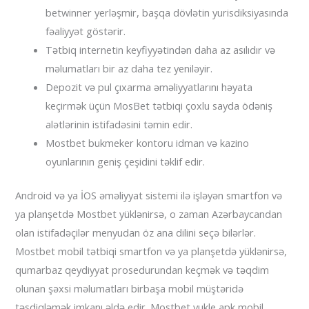
betwinner yerləşmir, başqa dövlətin yurisdiksiyasında
fəaliyyət göstərir.
Tətbiq internetin keyfiyyətindən daha az asılıdır və
məlumatları bir az daha tez yeniləyir.
Depozit və pul çıxarma əməliyyatlarını həyata
keçirmək üçün MosBet tətbiqi çoxlu sayda ödəniş
alətlərinin istifadəsini təmin edir.
Mostbet bukmeker kontoru idman və kazino
oyunlarının geniş çeşidini təklif edir.
Android və ya İOS əməliyyat sistemi ilə işləyən smartfon və
ya planşetdə Mostbet yüklənirsə, o zaman Azərbaycandan
olan istifadəçilər menyudan öz ana dilini seçə bilərlər.
Mostbet mobil tətbiqi smartfon və ya planşetdə yüklənirsə,
qumarbaz qeydiyyat prosedurundan keçmək və təqdim
olunan şəxsi məlumatları birbaşa mobil müştəridə
təsdiqləmək imkanı əldə edir. Mostbet yukle apk mobil