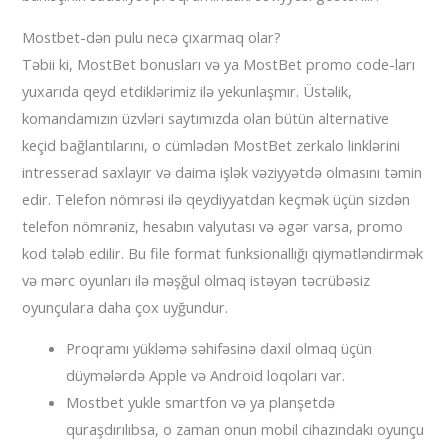
Mostbet-dən pulu necə çıxarmaq olar?
Təbii ki, MostBet bonusları və ya MostBet promo code-ları
yuxarıda qeyd etdiklərimiz ilə yekunlaşmır. Üstəlik,
komandamızın üzvləri saytımızda olan bütün alternative
keçid bağlantılarını, o cümlədən MostBet zerkalo linklərini
intresserad saxlayır və daima işlək vəziyyətdə olmasını təmin
edir. Telefon nömrəsi ilə qeydiyyatdan keçmək üçün sizdən
telefon nömrəniz, hesabın valyutası və əgər varsa, promo
kod tələb edilir. Bu file format funksionallığı qiymətləndirmək
və mərc oyunları ilə məşğul olmaq istəyən təcrübəsiz
oyunçulara daha çox uyğundur.
Proqramı yükləmə səhifəsinə daxil olmaq üçün
düymələrdə Apple və Android loqoları var.
Mostbet yukle smartfon və ya planşetdə
quraşdırılıbsa, o zaman onun mobil cihazındakı oyunçu