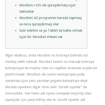
Mostbet-i iOS-da quraşdırmaq üçün
təlimatlar
Mostbet AZ proqramını harada tapmaq
və necə quraşdırmaq olar
Sizin telefon və ya Tablet ilə bahis etmək
üçün bir Mostbet imkanı var
Əgər elədirsə, onda Mostbet Az lotereya bölməsi sizi
mütləq valeh edəcək. Mostbet kazino öz maraqlı lotereya
kateqoriyası ilə məşhur olan və rəqibləri arasında seçilən bir
platformadır. Mostbet-də casino kateqoriyası pulla
oynamaq üçün şans yaradan yeganə kateqoriya deyil.
Burada oyunların digər növü olan “sürətli oyunlar” da
mövcuddur. Hər hansı adi oyunu sınaqdan keçirmiş olan
oyunçular çox yaxşı bilmiş olar ki, sürətli oyunlar adi