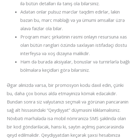
ilə bütün detalları ilə tanış ola bilərsiniz.
Adətən onlar pulsuz mərclər təqdim edirlər, lakin
bəzən bu, mərc məbləği və ya ümumi əmsallar üzrə
əlavə faizlər ola bilər.
Proqram mərc şirkətinin rəsmi onlayn resursuna xas
olan bütün rəngləri özündə saxlayan istifadəçi dostu
interfeysə və xoş dizayna malikdir.
Həm də burada aksiyalar, bonuslar və turnirlərlə bağlı
bölmələrə keçidləri görə bilərsiniz.
Əgər əlinizdə varsa, bir promosyon kodu daxil edin, çünki
bu, daha çox bonus əldə etməyinizə kömək edəcəkdir.
Bundan sonra siz valyutanızı seçməli və görünən pəncərənin
sağ alt hissəsindəki “Qeydiyyat” düyməsini klikləməlisiniz.
Növbəti mərhələdə isə mobil nömrənizə SMS şəklində olan
bir kod göndəriləcək, hansı ki, saytın açılmış pəncərəsində
qeyd edilməlidir. Qeydiyyatdan keçərək şəxsi hesabınıza