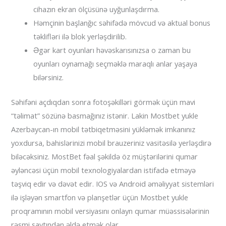
cihazın ekran ölçüsünə uyğunlaşdırma.
Həmçinin başlanğıc səhifədə mövcud və aktual bonus
təklifləri ilə blok yerləşdirilib.
Əgər kart oyunları həvəskarısınızsa o zaman bu
oyunları oynamağı seçməklə maraqlı anlar yaşaya
bilərsiniz.
Səhifəni açdıqdan sonra fotoşəkilləri görmək üçün mavi
“təlimat” sözünə basmağınız istənir. Lakin Mostbet yukle
Azerbaycan-ın mobil tətbiqetməsini yükləmək imkanınız
yoxdursa, bahislərinizi mobil brauzeriniz vasitəsilə yerləşdirə
biləcəksiniz. MostBet fəal şəkildə öz müştərilərini qumar
əyləncəsi üçün mobil texnologiyalardan istifadə etməyə
təşviq edir və dəvət edir. IOS və Android əməliyyat sistemləri
ilə işləyən smartfon və planşetlər üçün Mostbet yukle
proqramının mobil versiyasını onlayn qumar müəssisələrinin
rəsmi saytından əldə etmək olar.