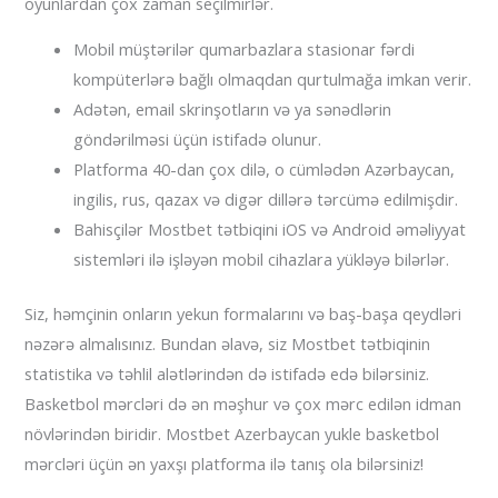
oyunlardan çox zaman seçilmirlər.
Mobil müştərilər qumarbazlara stasionar fərdi
kompüterlərə bağlı olmaqdan qurtulmağa imkan verir.
Adətən, email skrinşotların və ya sənədlərin
göndərilməsi üçün istifadə olunur.
Platforma 40-dan çox dilə, o cümlədən Azərbaycan,
ingilis, rus, qazax və digər dillərə tərcümə edilmişdir.
Bahisçilər Mostbet tətbiqini iOS və Android əməliyyat
sistemləri ilə işləyən mobil cihazlara yükləyə bilərlər.
Siz, həmçinin onların yekun formalarını və baş-başa qeydləri
nəzərə almalısınız. Bundan əlavə, siz Mostbet tətbiqinin
statistika və təhlil alətlərindən də istifadə edə bilərsiniz.
Basketbol mərcləri də ən məşhur və çox mərc edilən idman
növlərindən biridir. Mostbet Azerbaycan yukle basketbol
mərcləri üçün ən yaxşı platforma ilə tanış ola bilərsiniz!