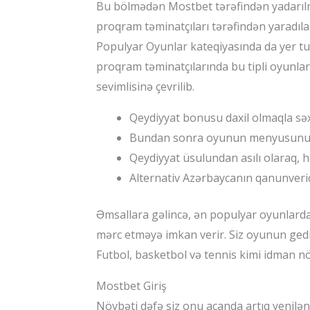
Bu bölmədən Mostbet tərəfindən yadarılmı
proqram təminatçıları tərəfindən yaradıl
Populyar Oyunlar kateqiyasında da yer t
proqram təminatçılarında bu tipli oyunla
sevimlisinə çevrilib.
Qeydiyyat bonusu daxil olmaqla səx
Bundan sonra oyunun menyusunu gör
Qeydiyyat üsulundan asılı olaraq, h
Alternativ Azərbaycanın qanunveric
Əmsallara gəlincə, ən populyar oyunlarda
mərc etməyə imkan verir. Siz oyunun gediş
Futbol, ​​basketbol və tennis kimi idman n
Mostbet Giriş
Növbəti dəfə siz onu açanda artıq yenilən