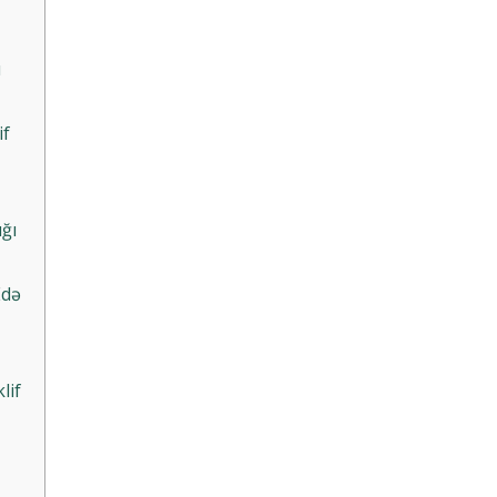
ı
if
ığı
Edə
lif