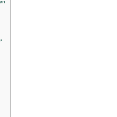
arı
ə