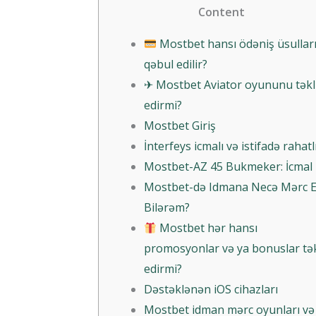
Content
Mostbet hansı ödəniş üsullar
qəbul edilir?
✈ Mostbet Aviator oyununu təkl
edirmi?
Mostbet Giriş
İnterfeys icmalı və istifadə rahatl
Mostbet-AZ 45 Bukmeker: İcmal
Mostbet-də Idmana Necə Mərc 
Bilərəm?
Mostbet hər hansı
promosyonlar və ya bonuslar tək
edirmi?
Dəstəklənən iOS cihazları
Mostbet idman mərc oyunları və