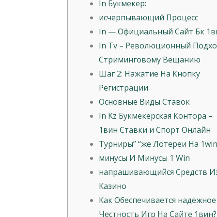
In Букмекер:
исчерпывающий Процесс
In — Официальный Сайт Бк 1в
In Tv – Революционный Подхо
Стриминговому Вещанию
Шаг 2: Нажатие На Кнопку
Регистрации
Основные Виды Ставок
In Kz Букмекерская Контора –
1вин Ставки и Спорт Онлайн
Турниры” “же Лотереи На 1wi
минусы И Минусы 1 Win
напрашивающийся Средств И
Казино
Как Обеспечивается надежное
Честность Игр На Сайте 1вин?