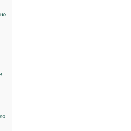
ино
и
ло