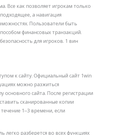
ма. Все как позволяет игрокам только
подходящее, а навигация
озможностях. Пользователи быть
способом финансовых транзакций.
езопасность для игроков. 1 вин
тупом к сайту. Официальный сайт 1win
туациях можно разжиться
у основного сайта. После регистрации
оставить сканированные копии
течение 1‒3 времени, если
 легко разберется во всех функциях