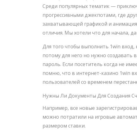
Среди популярных тематик — приключе
прогрессивными джекпотами, где друг
захватывающей графикой и анимациям
отличия. Мы хотели что для начала, д
Для того чтобы выполнить 1win вход, 
потому для него но нужно создавать 
пароль. Если посетитель когда не име
помню, что в интернет-казино 1win в
пользователей со временем перестане
Нужны Ли Документы Для Создания Сч
Например, все новые зарегистрировав
можно потратили на игровые автоматы
размером ставки.