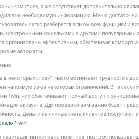
коничном стиле, а же отсутствует дополнительно рекла
аходил всю необходимую информацию. Меню достаточно 
льзователь легко разберется всяком всех функциях и в
и, электронными кошельками а другими популярными 
в организованы эффективным, обеспечивая комфорт а б
игровые автоматы.
азино
 в некоторых стран” “часто возникают трудности с дос
ен напрямую из-за некоторых ограничений. В таких си
и 1win, них обеспечивают полный доступ к функционал
икация аккаунта. Ддя проверки вам важно будет пред
ность. Деньги на личные счета клиентов поступают и 
ркало 1 win
.
 навигация интуитивно понятное, поэтому пользователь