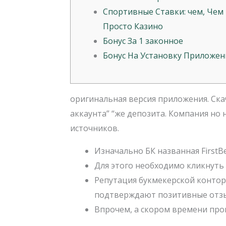
Спортивные Ставки: чем, Чем
Просто Казино
Бонус За 1 законное
Бонус На Установку Приложен
оригинальная версия приложения. Ска
аккаунта” “же депозита. Компания но
источников.
Изначально БК названная FirstB
Для этого необходимо кликнуть 
Репутация букмекерской контор
подтверждают позитивные отзы
Впрочем, а скором времени прои