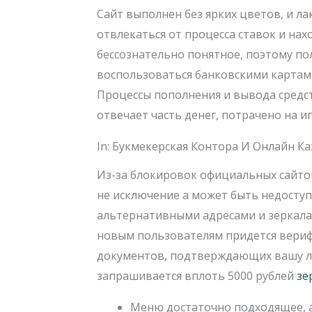
Сайт выполнен без ярких цветов, и ла
отвлекаться от процесса ставок и н
бессознательно понятное, поэтому по
воспользоваться банковскими картам
Процессы пополнения и вывода средст
отвечает часть денег, потрачено на 
In: Букмекерская Контора И Онлайн К
Из-за блокировок официальных сайтов
не исключение а может быть недоступ
альтернативными адресами и зеркалам
новым пользователям придется вериф
документов, подтверждающих вашу лич
запрашивается вплоть 5000 рублей
зе
Меню достаточно подходящее, а