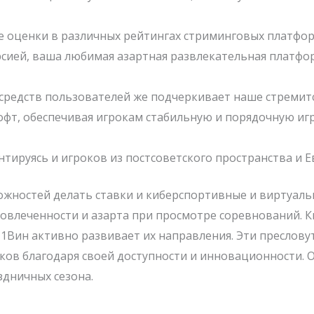
ие оценки в различных рейтингах стриминговых платфор
ией, ваша любимая азартная развлекательная платфо
средств пользователей же подчеркивает наше стремитс
офт, обеспечивая игрокам стабильную и порядочную игр
ентируясь и игроков из постсоветского пространства и Е
ожностей делать ставки и киберспортивные и виртуаль
овлеченности и азарта при просмотре соревнований. К
 1Вин активно развивает их направления. Эти преслов
ков благодаря своей доступности и инновационности.
здничных сезона.