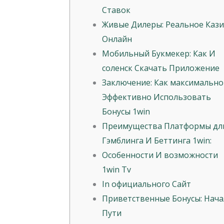
Ставок
Живые Дилеры: Реальное Каз
Онлайн
Мобильный Букмекер: Как И
соленск Скачать Приложение
Заключение: Как максимально
Эффективно Использовать
Бонусы 1win
Преимущества Платформы дл
Гэмблинга И Беттинга 1win:
Особенности И возможности
1win Tv
In официального Сайт
Приветственные Бонусы: Нача
Пути