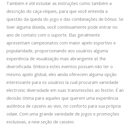
Também é útil estudar as instruções como também a
descrição do caça-níqueis, para que você entenda a
questão da queda do jogo e das combinações de bônus. Se
tiver alguma dúvida, você continuamente pode entrar no
ano de contato com o suporte. Elas geralmente
apresentam campeonatos com maior apelo esportivo e
popularidade, proporcionando aos usuários alguma
experiência de visualização mais abrangente at the
diversificada. Embora estes eventos possam não ter o
mesmo apelo global, eles ainda oferecem alguma opção
interessante para os usuários la cual procuram variedade
electronic diversidade em suas transmissões ao festón. É an
decisão ótima para aqueles que querem uma experiência
autêntica de cassino ao vivo, no conforto para sua própria
odaie. Com uma grande variedade de jogos e promoções
exclusivas, a new seção de cassino.