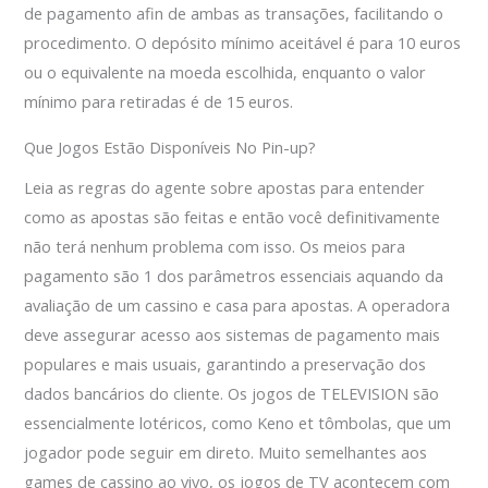
de pagamento afin de ambas as transações, facilitando o
procedimento. O depósito mínimo aceitável é para 10 euros
ou o equivalente na moeda escolhida, enquanto o valor
mínimo para retiradas é de 15 euros.
Que Jogos Estão Disponíveis No Pin-up?
Leia as regras do agente sobre apostas para entender
como as apostas são feitas e então você definitivamente
não terá nenhum problema com isso. Os meios para
pagamento são 1 dos parâmetros essenciais aquando da
avaliação de um cassino e casa para apostas. A operadora
deve assegurar acesso aos sistemas de pagamento mais
populares e mais usuais, garantindo a preservação dos
dados bancários do cliente. Os jogos de TELEVISION são
essencialmente lotéricos, como Keno et tômbolas, que um
jogador pode seguir em direto. Muito semelhantes aos
games de cassino ao vivo, os jogos de TV acontecem com