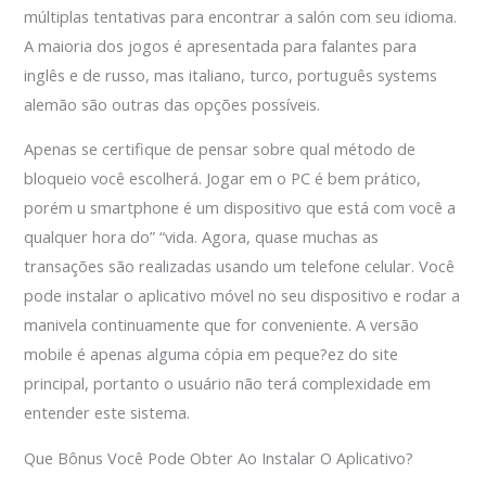
múltiplas tentativas para encontrar a salón com seu idioma.
A maioria dos jogos é apresentada para falantes para
inglês e de russo, mas italiano, turco, português systems
alemão são outras das opções possíveis.
Apenas se certifique de pensar sobre qual método de
bloqueio você escolherá. Jogar em o PC é bem prático,
porém u smartphone é um dispositivo que está com você a
qualquer hora do” “vida. Agora, quase muchas as
transações são realizadas usando um telefone celular. Você
pode instalar o aplicativo móvel no seu dispositivo e rodar a
manivela continuamente que for conveniente. A versão
mobile é apenas alguma cópia em peque?ez do site
principal, portanto o usuário não terá complexidade em
entender este sistema.
Que Bônus Você Pode Obter Ao Instalar O Aplicativo?