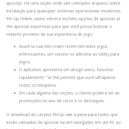
apostas. Há uma seção onde são coletados arquivos sobre
instalação para quaisquer sistemas operacionais modernos.
Pin Up Online casino oferece incríveis opções de apostas at
the apostas esportivas para que você possa licenciar o
máximo proveito de sua experiência de jogo.
Assim la cual eles criam recém-lan?ados jogos
interessantes, um cassino os adiciona ao lobby para
jogos.
O aplicativo apresenta um design único, funciona
rapidamente” “at the permite que você ultrapasse
todos os bloqueios.
Em cada alguma das seções, o cliente poderá ver as
promoções no ano de curso e os destaques.
O download do cassino PinUp vale a pena para todos que
estão cansados de apostar na um navegador em um PC ou