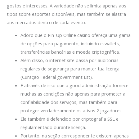
gostos e interesses. A variedade não se limita apenas aos
tipos sobre esportes disponíveis, mas também se alastra
aos mercados dentro de cada evento.
Adoro que o Pin-Up Online casino ofereça uma gama
de opções para pagamento, incluindo e-wallets,
transferências bancárias e moeda criptográfica.
Além disso, o internet site passa por auditorias
regulares de segurança para manter tua licença
(Curaçao Federal government Est).
É através de isso que a good administração fornece
muchas as condições não apenas para prometer a
confiabilidade dos serviços, mas também para
proteger verdaderamente os ativos 2 jogadores.
Ele também é defendido por criptografia SSL e
regulamentado durante licença.
Portanto, na seção correspondente existem apenas