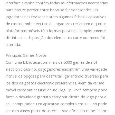
interface simples contém todas as informações necessárias
para não ze perder entre because funcionalidades. Os
jogadores nas revisões notam algumas falhas 2 aplicativos
de cassino online Pin Up. Os jogadores reclamam o qual as
plataformas móveis têm formas para tela completamente
distintas e a disposição dos elementos carry out menu foi
alterada.
Principais Games Novos
Com uma biblioteca com mais de 5000 games de slot
electronic cassino, os jogadores encontram uma variedade
incrível de opções para desfrutar, garantindo diversão para
los dos os gostos electronic preferências. Além da versão
móvel carry out cassino online Flag Up, você também pode
fazer o download gratuito carry out cliente do jogo para o
seu computador. Um aplicativo completo em 1 PC só pode
ser dito a new partir do internet site oficial do clube” “sobre