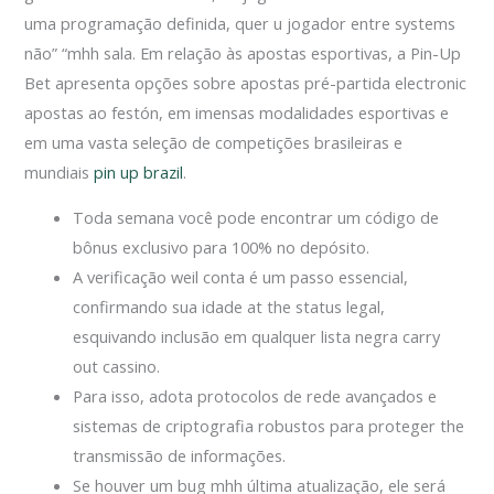
uma programação definida, quer u jogador entre systems
não” “mhh sala. Em relação às apostas esportivas, a Pin-Up
Bet apresenta opções sobre apostas pré-partida electronic
apostas ao festón, em imensas modalidades esportivas e
em uma vasta seleção de competições brasileiras e
mundiais
pin up brazil
.
Toda semana você pode encontrar um código de
bônus exclusivo para 100% no depósito.
A verificação weil conta é um passo essencial,
confirmando sua idade at the status legal,
esquivando inclusão em qualquer lista negra carry
out cassino.
Para isso, adota protocolos de rede avançados e
sistemas de criptografia robustos para proteger the
transmissão de informações.
Se houver um bug mhh última atualização, ele será