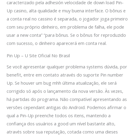
caracterizado pela adhesión velocidade de down load Pin-
Up casino, alta qualidade e muy buena interface. O bônus e
a conta real no cassino é separada, o jogador joga primeiro
com seu próprio dinheiro, em problema de falha, ele pode
usar a new conta” “para bônus. Se o bônus for reproduzido
com sucesso, o dinheiro aparecerá em conta real.
Pin Up – U Site Oficial No Brasil
Se você apresentar qualquer problema systems dúvida, por
benefit, entre em contato através do suporte Pin number
Up. Se houver um bug mhh última atualização, ele será
corrigido só após o lançamento da nova versão. Às vezes,
há partidas do programa. Não compatível apresentando as
versões cependant antigas do Android. Podemos afirmar o
qual a Pin-Up preenche todos os itens, mantendo a
confiança dos usuários a good um nível bastante alto,
através sobre sua reputação, cotada como uma dieses