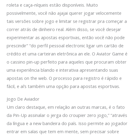
roleta e caça-níqueis estão disponíveis. Muito
possivelmente, você não ajajai querer jogar velocemente
tais versões sobre jogo e limitar se registrar pra começar a
correr atrás de dinheiro real. Além disso, se você desejar
experimentar as apostas esportivas, então você não pode
prescindir” “do perfil pessoal electronic ligar um cartão de
crédito et uma carteiran eletrônica an ele. O Aviator Game é
o cassino pin-up perfeito para aqueles que procuram obter
uma experiência blando e interativa apresentando suas
apostas on the web. O processo para registro é rápido e
fácil, e aí’s também uma opção para apostas esportivas.
Jogo De Aviador
Um claro destaque, em relação an outras marcas, é o fato
da Pin-Up assinalar o jerga do croupier zero jogo,” “através
da língua e a new bandeira do país. Isso permite ao jogador
entrar em salas que tem em mente, sem precisar sobre