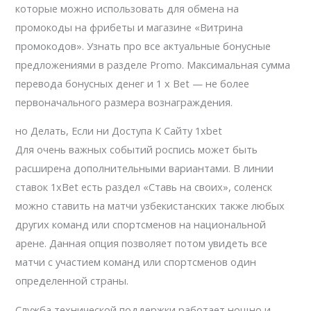
которые можно использовать для обмена на
промокоды на фрибеты и магазине «Витрина
промокодов». Узнать про все актуальные бонусные
предложениями в разделе Promo. Максимальная сумма
перевода бонусных денег и 1 x Bet — не более
первоначального размера вознаграждения.
но Делать, Если ни Доступа К Сайту 1xbet
Для очень важных событий роспись может быть
расширена дополнительными вариантами. В линии
ставок 1xBet есть раздел «Ставь на своих», соленск
можно ставить на матчи узбекистанских также любых
других команд или спортсменов на национальной
арене. Данная опция позволяет потом увидеть все
матчи с участием команд или спортсменов один
определенной страны.
Служба технической поддержки работает нощно и