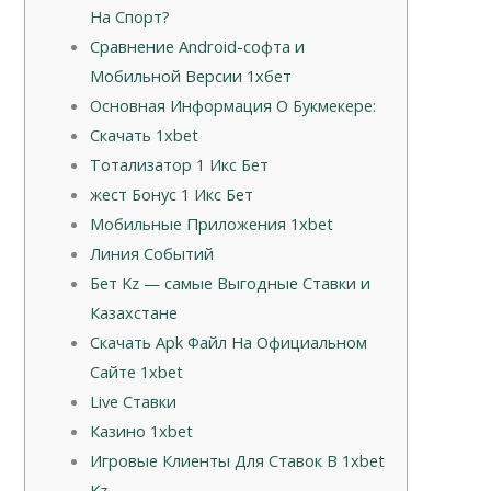
На Спорт?
Сравнение Android-софта и
Мобильной Версии 1хбет
Основная Информация О Букмекере:
Скачать 1xbet
Тотализатор 1 Икс Бет
жест Бонус 1 Икс Бет
Мобильные Приложения 1xbet
Линия Событий
Бет Kz — самые Выгодные Ставки и
Казахстане
Скачать Apk Файл На Официальном
Сайте 1xbet
Live Ставки
Казино 1xbet
Игровые Клиенты Для Ставок В 1xbet
Kz