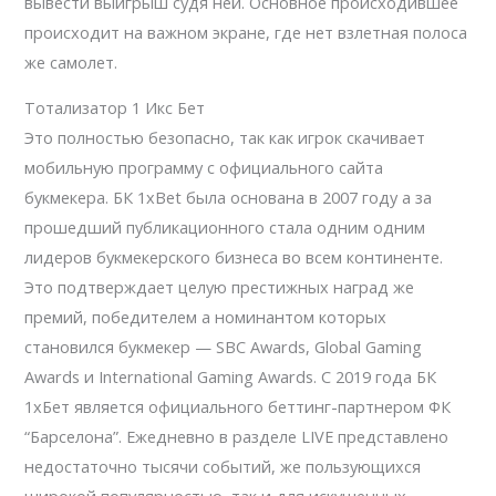
вывести выигрыш судя ней. Основное происходившее
происходит на важном экране, где нет взлетная полоса
же самолет.
Тотализатор 1 Икс Бет
Это полностью безопасно, так как игрок скачивает
мобильную программу с официального сайта
букмекера. БК 1xBet была основана в 2007 году а за
прошедший публикационного стала одним одним
лидеров букмекерского бизнеса во всем континенте.
Это подтверждает целую престижных наград же
премий, победителем а номинантом которых
становился букмекер — SBC Awards, Global Gaming
Awards и International Gaming Awards. С 2019 года БК
1хБет является официального беттинг-партнером ФК
“Барселона”. Ежедневно в разделе LIVE представлено
недостаточно тысячи событий, же пользующихся