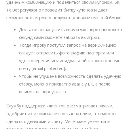
удачным комбинацию и поделиться своим купоном. БК
1x Bet регулярно проводит битву купонов и дает
возможность игрокам получить дополнительный бонус.
Достаточно запустить игру и уже через несколько
секунд сами сможете забрать выигрыш.
Тогда игроку поступил запрос на верификацию,
следует отправить фотографию паспорта или
удостоверения индивидуальной на электронную
почту [email protected].
Чтобы не упущена возможность сделать удачную
ставку, можно прихватив аванс у БК, а после
выигрыша вернуть его.
Службу поддержки клиентов рассматривает заявки,
одобряет их и присылает пользователям, что можно
сделать с деньгами и счету. Мы можем уменьшить
время ожидания зачисления денег, и сейчас