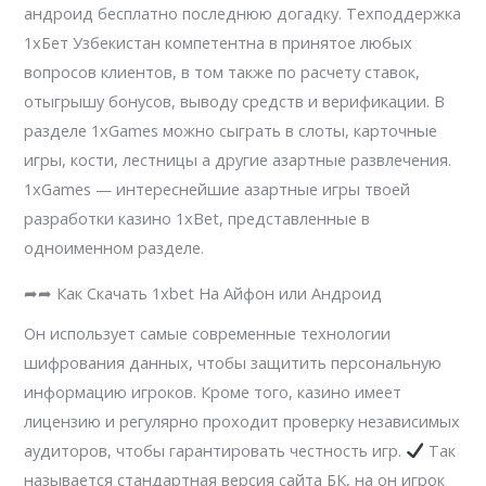
андроид бесплатно последнюю догадку. Техподдержка
1хБет Узбекистан компетентна в принятое любых
вопросов клиентов, в том также по расчету ставок,
отыгрышу бонусов, выводу средств и верификации. В
разделе 1xGames можно сыграть в слоты, карточные
игры, кости, лестницы а другие азартные развлечения.
1xGames — интереснейшие азартные игры твоей
разработки казино 1xBet, представленные в
одноименном разделе.
➦➦ Как Скачать 1xbet На Айфон или Андроид
Он использует самые современные технологии
шифрования данных, чтобы защитить персональную
информацию игроков. Кроме того, казино имеет
лицензию и регулярно проходит проверку независимых
аудиторов, чтобы гарантировать честность игр.
Так
называется стандартная версия сайта БК, на он игрок