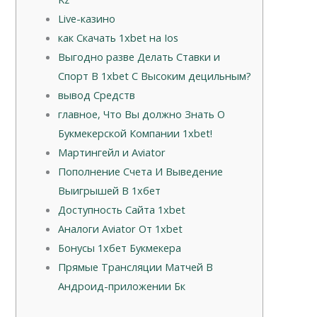
Live-казино
как Скачать 1xbet на Ios
Выгодно разве Делать Ставки и
Спорт В 1xbet С Высоким децильным?
вывод Средств
главное, Что Вы должно Знать О
Букмекерской Компании 1xbet!
Мартингейл и Aviator
Пополнение Счета И Выведение
Выигрышей В 1хбет
Доступность Сайта 1xbet
Аналоги Aviator От 1xbet
Бонусы 1хбет Букмекера
Прямые Трансляции Матчей В
Андроид-приложении Бк