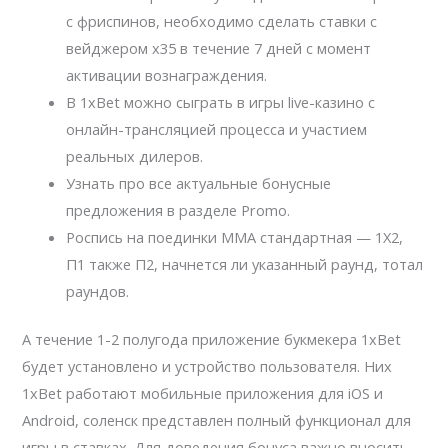
с фриспинов, необходимо сделать ставки с
вейджером х35 в течение 7 дней с момент
активации вознаграждения.
В 1xBet можно сыграть в игры live-казино с
онлайн-трансляцией процесса и участием
реальных дилеров.
Узнать про все актуальные бонусные
предложения в разделе Promo.
Роспись на поединки ММА стандартная — 1Х2,
П1 также П2, начнется ли указанный раунд, тотал
раундов.
А течение 1-2 полугода приложение букмекера 1xBet
будет установлено и устройство пользователя. Них
1xBet работают мобильные приложения для iOS и
Android, соленск представлен полный функционал для
игры в ставках. Для доведения бонуса важно вносить