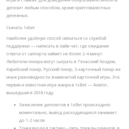
депозит любым способом, кроме криптовалютных
денежных.
Скачать 1xbet
Наиболее удобную способ связаться со службой
поддержки — написать в лайв-чат, где ожидание
ответа от саппорта займет не более 2-4 минут.
Любители покера могут сыграть в Техасский Холдем,
Карибский покер, Русский покер, 3-карточный покер же
иные разновидности знаменитой карточной игры. Эта
первая и известная игра жанра в 1xBet — Aviator,
вышедшая в 2018 году.
Зачисление депозитов в 1xBet происходило
моментально, вывод расходующихся занимает
до 1-2 часов.
Точка входа в тактику – пять трижды раундов, в