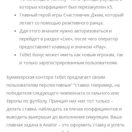
которых коэффициент был перезакуплен х5..
Главный герой игры Счастливчик Джим, который
летает со помощью реактивного ранца.
Ддя этого вначале нужно авторизоваться и
перейдет в раздел «Live», после чего оператор
предоставляет клавишу и значком «Play».
1xBet бонус может иметь как новым игрокам, так
и только зарегистрированным пользователям.
Букмекерская контора 1xBet предлагает своим
пользователям перспективные” “ставки. Например, на
победителя следующего чемпионата остального или
Европы по футболу. Принцип них них тот только –
делать ставки, наблюдать за плечах коэффициентов и
выводить выигрыши до выполнения симуляции. Ваша
главная задача в Aviator – это оформить ставку и успеть