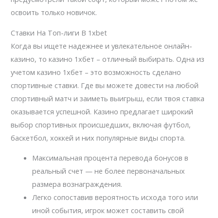
освоить только новичок.
Ставки На Топ-лиги В 1xbet
Когда вы ищете надежнее и увлекательное онлайн-
казино, то казино 1хбет – отличный выбирать. Одна из
учетом казино 1хбет – это возможность сделано
спортивные ставки. Где вы можете довести на любой
спортивный матч и заиметь выигрыш, если твоя ставка
оказывается успешной. Казино предлагает широкий
выбор спортивных происшедших, включая футбол,
баскетбол, хоккей и них популярные виды спорта.
Максимальная процента перевода бонусов в
реальный счет — не более первоначальных
размера вознаграждения.
Легко сопоставив вероятность исхода того или
иной события, игрок может составить свой