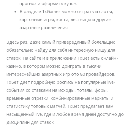
прогноз и оформить купон.
В разделе 1xGames можно сыграть и слоты,
карточные игры, кости, лестницы и другие
азартные развлечения.
Здесь раз, даже самый привередливый болельщик
обязательно найду для себя интересную нишу для
ставок. На сайте и в приложении 1xBet есть онлайн-
казино, в котором можно доиграть в тысячи
интереснейших азартных игр ото 80 провайдеров.
1хБет дает подробную роспись на популярные live-
события со ставками на исходы, тоталы, форы,
временные отрезки, комбинированные маркеты и
статистику топовых матчей. 1xBet предлагает вам
насыщенный live, где и любое время дней доступно до
дисциплин для ставок.