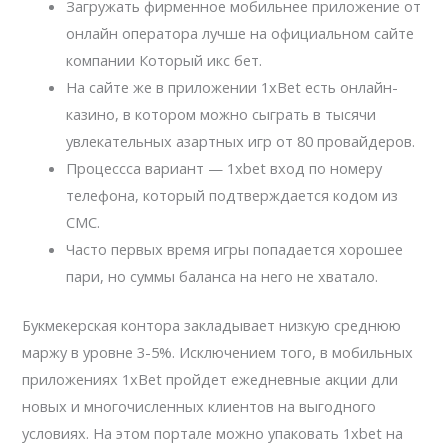
Загружать фирменное мобильнее приложение от
онлайн оператора лучше на официальном сайте
компании Который икс бет.
На сайте же в приложении 1xBet есть онлайн-
казино, в котором можно сыграть в тысячи
увлекательных азартных игр от 80 провайдеров.
Процессса вариант — 1xbet вход по номеру
телефона, который подтверждается кодом из
СМС.
Часто первых время игры попадается хорошее
пари, но суммы баланса на него не хватало.
Букмекерская контора закладывает низкую среднюю
маржу в уровне 3-5%. Исключением того, в мобильных
приложениях 1xBet пройдет ежедневные акции дли
новых и многочисленных клиентов на выгодного
условиях. На этом портале можно упаковать 1xbet на