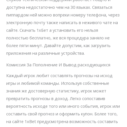
доступна недостаточно чем на 30 языках. Связаться
пиппардом ней можно вопреки номеру телефона, через
электронную почту также написать в неживого чате на
сайте. Скачать 1хБет а установить его нельзя
полностью бесплатно, же вся процедура заняло не
более пяти минут. Давайте допустим, как загрузить
приложения на различные устройства.
Комиссия За Пополнение И Вывод расходующихся
Каждый игрок любит составлять прогнозы на исход
игры и любимой команды. Используя собственные
знания же достоверную статистику, игрок может
превратить прогнозы в доход. Легко сопоставив
вероятность исходе того или иного события, игрок или
составить свой прогноз и оформить купон. Более того,
на сайте 1xBet предусмотрена возможность составить