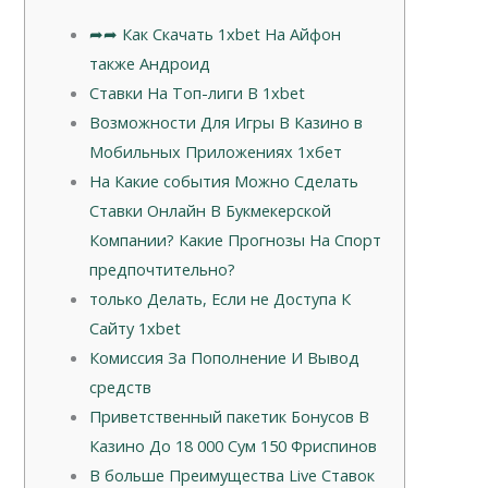
➦➦ Как Скачать 1xbet На Айфон
также Андроид
Ставки На Топ-лиги В 1xbet
Возможности Для Игры В Казино в
Мобильных Приложениях 1хбет
На Какие события Можно Сделать
Ставки Онлайн В Букмекерской
Компании? Какие Прогнозы На Спорт
предпочтительно?
только Делать, Если не Доступа К
Сайту 1xbet
Комиссия За Пополнение И Вывод
средств
Приветственный пакетик Бонусов В
Казино До 18 000 Сум 150 Фриспинов
В больше Преимущества Live Ставок