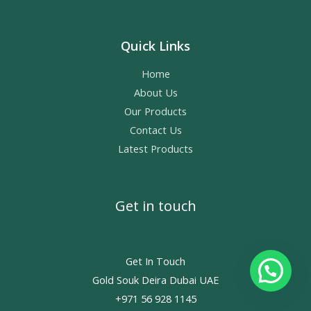
Quick Links
Home
About Us
Our Products
Contact Us
Latest Products
Get in touch
Get In Touch
Gold Souk Deira Dubai UAE
+971 56 928 1145