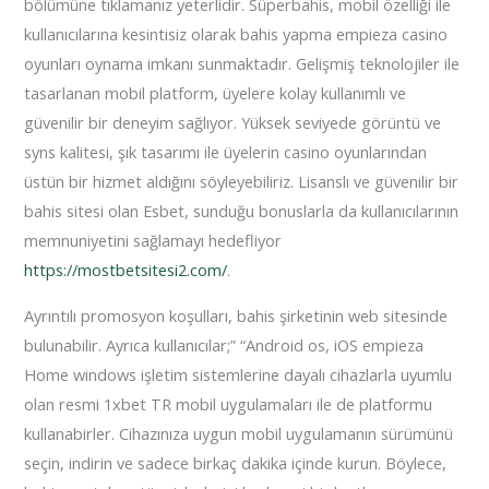
bölümüne tıklamanız yeterlidir. Süperbahis, mobil özelliği ile
kullanıcılarına kesintisiz olarak bahis yapma empieza casino
oyunları oynama imkanı sunmaktadır. Gelişmiş teknolojiler ile
tasarlanan mobil platform, üyelere kolay kullanımlı ve
güvenilir bir deneyim sağlıyor. Yüksek seviyede görüntü ve
syns kalitesi, şık tasarımı ile üyelerin casino oyunlarından
üstün bir hizmet aldığını söyleyebiliriz. Lisanslı ve güvenilir bir
bahis sitesi olan Esbet, sunduğu bonuslarla da kullanıcılarının
memnuniyetini sağlamayı hedefliyor
https://mostbetsitesi2.com/
.
Ayrıntılı promosyon koşulları, bahis şirketinin web sitesinde
bulunabilir. Ayrıca kullanıcılar;” “Android os, iOS empieza
Home windows işletim sistemlerine dayalı cihazlarla uyumlu
olan resmi 1xbet TR mobil uygulamaları ile de platformu
kullanabirler. Cihazınıza uygun mobil uygulamanın sürümünü
seçin, indirin ve sadece birkaç dakika içinde kurun. Böylece,