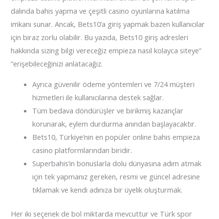
dalında bahis yapma ve çeşitli casino oyunlarına katılma
imkanı sunar. Ancak, Bets10’a giriş yapmak bazen kullanıcılar
için biraz zorlu olabilir. Bu yazıda, Bets10 giriş adresleri
hakkında sizing bilgi vereceğiz empieza nasıl kolayca siteye”
“erişebileceğinizi anlatacağız.
Ayrıca güvenilir ödeme yöntemleri ve 7/24 müşteri
hizmetleri ile kullanıcılarına destek sağlar.
Tüm bedava döndürüşler ve birikmiş kazançlar
korunarak, eylem durdurma anından başlayacaktır.
Bets10, Türkiye’nin en popüler online bahis empieza
casino platformlarından biridir.
Superbahis’in bonuslarla dolu dünyasına adım atmak
için tek yapmanız gereken, resmi ve güncel adresine
tıklamak ve kendi adınıza bir üyelik oluşturmak.
Her iki seçenek de bol miktarda mevcuttur ve Türk spor