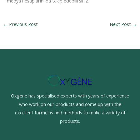
medya hesaplarını da takip edebilirsiniz.
←
Previous Post
Next Post
→
Oxgene has specialised experts with years of experience
who work on our products and come up with the
excellent formulas and methods to make a variety of
products.