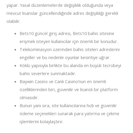
yapar. Yasal düzenlemelerde değişiklik olduğunda veya
mevcut lisanslar güncellendiğinde adres değişikliği gerekli
olabilir.
Bets10 güncel giriş adresi, Bets10 bahis sitesine
erişmek isteyen kullanıcılar için önemli bir konudur.
Telekominasyon üzerinden bahis siteleri adreslerini
engeller ve bu nedenle oyunlar kesintiye uğrar.
Köklü yapısıyla birlikte bu alanda en büyük tecrübeyi
bahis severlere sunmaktadır.
Baywin Casino ve Canlı Casino’nun en önemli
özelliklerinden biri, güvenilir ve lisanslı bir platform
olmasıdır.
Bunun yanı sıra, site kullanıcılarına hızlı ve güvenilir
ödeme seçenekleri sunarak para yatırma ve çekme
işlemlerini kolaylaştırır.