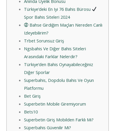
Aninda Üyeli̇k Bonusu
Türkiye’deki En Iyi 76 Bahis Bürosu
Spor Bahis Siteleri 2024
⓸ Bahse Girdiğim Maçları Nereden Canlı
Izleyebilirim?
Trbet Sorunsuz Giriş
Ngsbahis Ve Diğer Bahis Siteleri
Arasındaki Farklar Nelerdir?
Türkiye’den Bahis Oynayabileceğiniz
Diğer Sporlar
Superbahis, Dopdolu Bahis Ve Oyun
Platformu
Bet Giriş
Superbetin Mobile Giremiyorum
Bets10
Superbetin Giriş Mobilden Farklı Mı?
Süperbahis Güvenilir Mi?