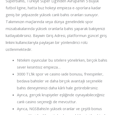
Superbahis, Türkiye Süper Lig’inden Avrupa’nın 5 büyük
futbol ligine, hatta buz hokeyi empieza e-sporlara kadar
geniş bir yelpazede yüksek canlı bahis oranları sunuyor.
Takımınızın maçlarında veya dünya genelindeki spor
müsabakalarında yüksek oranlarla bahis yaparak bakiyenizi
katlayabilirsiniz. Baywin Giriş Adresi, platformun güncel giriş
linkini kullanıcılarıyla paylaşan bir yönlendirici rolü
üstlenmektedir.
Nitekim oyuncular bu sitelere yönelirken, birçok bahis
sever kesintisiz empieza…
3000 TL’lik spor ve casino iade bonusu, freespinler,
bedava bahisler ve daha birçok avantajlı seçenekle
bahis deneyiminizi daha kârlı hale getirebilirsiniz.
Ayrıca, gerçek krupiyeler eşliğinde oynayabileceğiniz
canlı casino seçeneği de mevcuttur.
Ayrıca, NGSBahis’in yüksek oranlar ve çeşitli bonus