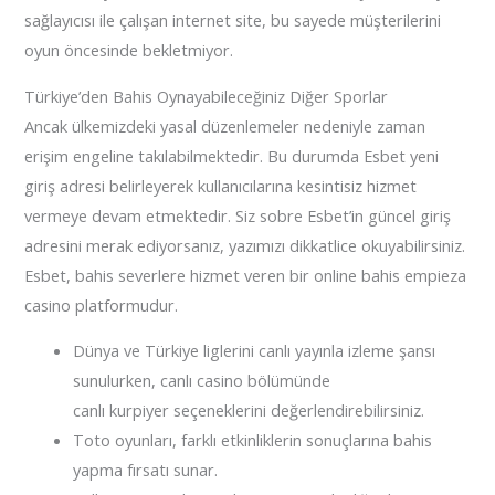
sağlayıcısı ile çalışan internet site, bu sayede müşterilerini
oyun öncesinde bekletmiyor.
Türkiye’den Bahis Oynayabileceğiniz Diğer Sporlar
Ancak ülkemizdeki yasal düzenlemeler nedeniyle zaman
erişim engeline takılabilmektedir. Bu durumda Esbet yeni
giriş adresi belirleyerek kullanıcılarına kesintisiz hizmet
vermeye devam etmektedir. Siz sobre Esbet’in güncel giriş
adresini merak ediyorsanız, yazımızı dikkatlice okuyabilirsiniz.
Esbet, bahis severlere hizmet veren bir online bahis empieza
casino platformudur.
Dünya ve Türkiye liglerini canlı yayınla izleme şansı
sunulurken, canlı casino bölümünde
canlı kurpiyer seçeneklerini değerlendirebilirsiniz.
Toto oyunları, farklı etkinliklerin sonuçlarına bahis
yapma fırsatı sunar.