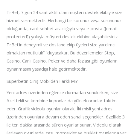
TrBet, 7 gün 24 saat aktif olan müşteri destek ekibiyle size
hizmet vermektedir. Herhangi bir sorunuz veya sorununuz
olduğunda, canlı sohbet aracılığıyla veya e-posta ([email
protected]) yoluyla müşteri destek ekibine ulaşabilirsiniz.
TrBet’in deneyimli ve dostane ekip üyeleri size yardımcı
olmaktan mutluluk” “duyacaktır. Bu düzenlemeler Stop,
Casino, Canlı Casino, Poker ve daha fazlası gibi oyunların
oynanmasını yasadışı hale getirmektedir.
Superbetin Giriş Mobilden Farklı Mı?
Yeni adres üzerinden eğlence durmadan sunulurken, size
özel tekli ve kombine kuponlar da yüksek oranlar taktim
eder. Grafik videolu oyunlar olarak, İki misli yeni adres
üzerinden oyunlara devam eden sanal seçenekler, özellikle 3
ile ten dakika arasında süren oyunlar sunar. Videolu olarak
ilerleyen oyunlarda, tazı, motosiklet ve bisiklet oyunlarına yer