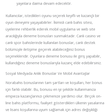
yayınlara daima devam edecektir.
Kullanıcılar, istedikleri oyunu seçerek keyifli ve kazançlı bir
oyun deneyimi yaşayabilirler. İkimisli canlı bahis sitesi,
üyelerine rehberlik ederek mobil uygulama ve web site
aracılığıyla deneme bonusları sunmaktadır. Canlı casino ve
canlı spor bahislerinde kullanılan bonuslar, canlı destek
bölümüyle iletişime geçerek alabileceğiniz bonus
seçenekleridir. Oyunlara deneme bonusu ile giriş yapabilir,
kullandığınız deneme bonuslarıyla kazanç elde edebilirsiniz.
Sosyal Medyada Anlık Bonuslar Ve Mobil Avantajlar
Norabahis bonuslarının tam şartları ve koşulları, her bonus
için farklı olabilir. Bu, bonusu en iyi şekilde kullanmanıza
empieza kazançlarınızı çekmenize yardımcı olur. Birçok on-
line bahis platformu, faaliyet gösterdikleri ülkenin yasalarına
ve lisans koşullarına uyum sağlamak için adres değişikliği