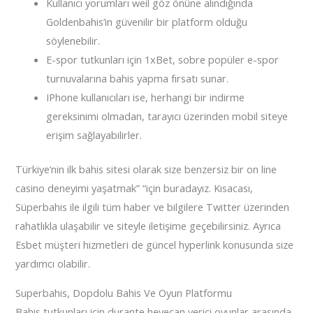
Kullanıcı yorumları weil göz önüne alındığında
Goldenbahis’in güvenilir bir platform olduğu
söylenebilir.
E-spor tutkunları için 1xBet, sobre popüler e-spor
turnuvalarına bahis yapma fırsatı sunar.
IPhone kullanıcıları ise, herhangi bir indirme
gereksinimi olmadan, tarayıcı üzerinden mobil siteye
erişim sağlayabilirler.
Türkiye’nin ilk bahis sitesi olarak size benzersiz bir on line
casino deneyimi yaşatmak” “için buradayız. Kısacası,
Süperbahis ile ilgili tüm haber ve bilgilere Twitter üzerinden
rahatlıkla ulaşabilir ve siteyle iletişime geçebilirsiniz. Ayrıca
Esbet müşteri hizmetleri de güncel hyperlink konusunda size
yardımcı olabilir.
Superbahis, Dopdolu Bahis Ve Oyun Platformu
Bahis tutkunları için durante heyecan verici oyunlar arasında