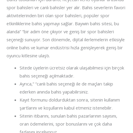
spor bahisleri ve canlı bahisler yer alır. Bahis severlerin favori
aktivitelerinden biri olan spor bahisleri, popüler spor
etkinliklerine bahis yapmayı sağlar. Baywin bahis sitesi, bu
alanda” “bir adım öne çıkıyor ve geniş bir spor bahisleri
seçeneği sunuyor. Son dönemde, dijital ilerlemelerin etkisiyle
online bahis ve kumar endüstrisi hızla genişleyerek geniş bir
oyuncu kitlesine ulaştı.
Sitede üyelerin ücretsiz olarak ulaşabilmesi için birçok
bahis seçeneği açılmaktadır.
Ayrıca,” “canlı bahis seçeneği ile de maçları takip
ederken anında bahis yapabilirsiniz.
Kayıt formunu doldurduktan sonra, sitenin kullanım
şartlarını ve koşullarını kabul etmeniz istenebilir.
Sitenin itibarını, sunulan bahis pazarlarının sayısını,
oran ödemelerini, spor bonuslarını ve çok daha
fazlasını inceliyoruz.