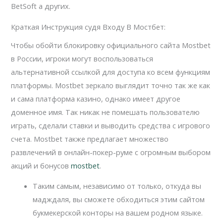
BetSoft а других.
Краткая Инструкция судя Входу В Мостбет:
Чтобы обойти блокировку официального сайта Mostbet
в России, игроки могут воспользоваться
альтернативной ссылкой для доступа ко всем функциям
платформы. Mostbet зеркало выглядит точно так же как
и сама платформа казино, однако имеет другое
доменное имя. Так никак не помешать пользователю
играть, сделали ставки и выводить средства с игрового
счета. Mostbet также предлагает множество
развлечений в онлайн-покер-руме с огромным выбором
акций и бонусов
mostbet
.
Таким самым, независимо от только, откуда вы
мадждаля, вы сможете обходиться этим сайтом
букмекерской конторы на вашем родном языке.