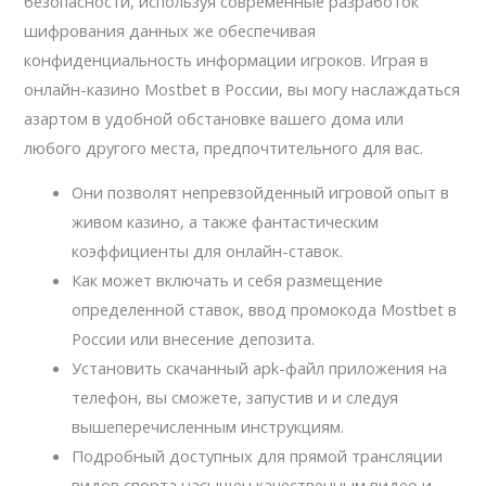
безопасности, используя современные разработок
шифрования данных же обеспечивая
конфиденциальность информации игроков. Играя в
онлайн-казино Mostbet в России, вы могу наслаждаться
азартом в удобной обстановке вашего дома или
любого другого места, предпочтительного для вас.
Они позволят непревзойденный игровой опыт в
живом казино, а также фантастическим
коэффициенты для онлайн-ставок.
Как может включать и себя размещение
определенной ставок, ввод промокода Mostbet в
России или внесение депозита.
Установить скачанный apk-файл приложения на
телефон, вы сможете, запустив и и следуя
вышеперечисленным инструкциям.
Подробный доступных для прямой трансляции
видов спорта насыщен качественным видео и