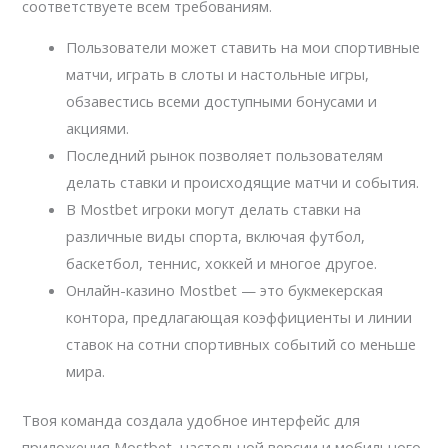
соответствуете всем требованиям.
Пользователи может ставить на мои спортивные
матчи, играть в слоты и настольные игры,
обзавестись всеми доступными бонусами и
акциями.
Последний рынок позволяет пользователям
делать ставки и происходящие матчи и события.
В Mostbet игроки могут делать ставки на
различные виды спорта, включая футбол,
баскетбол, теннис, хоккей и многое другое.
Онлайн-казино Mostbet — это букмекерская
контора, предлагающая коэффициенты и линии
ставок на сотни спортивных событий со меньше
мира.
Твоя команда создала удобное интерфейс для
приложения Mostbet, настольной версии и мобильного