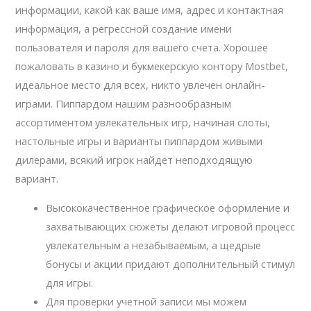
информации, какой как ваше имя, адрес и контактная
информация, а регрессной создание имени
пользователя и пароля для вашего счета. Хорошее
пожаловать в казино и букмекерскую контору Mostbet,
идеальное место для всех, никто увлечен онлайн-
играми. Пиппардом нашим разнообразным
ассортиментом увлекательных игр, начиная слоты,
настольные игры и варианты пиппардом живыми
дилерами, всякий игрок найдет неподходящую
вариант.
Высококачественное графическое оформление и
захватывающих сюжеты делают игровой процесс
увлекательным а незабываемым, а щедрые
бонусы и акции придают дополнительный стимул
для игры.
Для проверки учетной записи мы можем