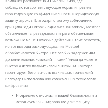
Компания расположена и Никосии, Кипр, где
соблюдаются соответствующие нормы и правила,
гарантирующие конфиденциальность и юридическую
защиту игроков. Благодаря строгому соблюдению
принципа “один игрок – одна учетная запись”, Mostbet
обеспечивает справедливость игры и обеспечивает
возможные мошеннические действия. Стоит отметить,
но все выводы расходующихся из Mostbet
обрабатываются быстро. Нет особых задержек или
дополнительных комиссий — сами” “никогда можете
быстро а легко получить свои выигрыши. Контора
гарантирует безопасность всех наших транзакций
благодаря использованию современных технологий
шифрования.
И серьезно относимся к вашей безопасности и
используем SSL-шифрование дли” “защиту