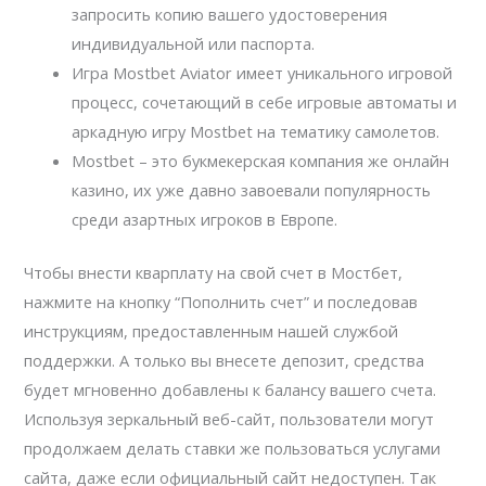
запросить копию вашего удостоверения
индивидуальной или паспорта.
Игра Mostbet Aviator имеет уникального игровой
процесс, сочетающий в себе игровые автоматы и
аркадную игру Mostbet на тематику самолетов.
Mostbet – это букмекерская компания же онлайн
казино, их уже давно завоевали популярность
среди азартных игроков в Европе.
Чтобы внести кварплату на свой счет в Мостбет,
нажмите на кнопку “Пополнить счет” и последовав
инструкциям, предоставленным нашей службой
поддержки. А только вы внесете депозит, средства
будет мгновенно добавлены к балансу вашего счета.
Используя зеркальный веб-сайт, пользователи могут
продолжаем делать ставки же пользоваться услугами
сайта, даже если официальный сайт недоступен. Так