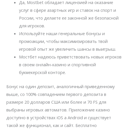
Да, Mostbet обладает лицензией на оказание
услуг в сфере азартных игр и ставок на спорт и
России, что делаете ее законной же безопасной
для игроков.
Используйте наши генеральные бонусы и
промоакции, чтобы максимизировать твой
игровой опыт же увеличить шансы в выигрыш.
Мостбет надеюсь приветствовать новых игроков
в своем онлайн-казино и спортивной
букмекерской конторе.
Бонус на один депозит, аналогичный приведенному
выше, со 100% совпадением первого депозита в
размере 20 долларов США или более и 70 FS для
выбраны игровых автоматов. Приложение казино
доступно в устройствах iOS а Android и существует
такой же функционал, как и сайт. Бесплатно