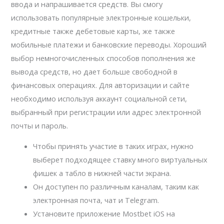
ввода и напрашивается средств. Вы смогу
использовать популярные электронные кошельки,
кредитные также дебетовые карты, же также
мобильные платежи и банковские переводы. Хороший
выбор немногочисленных способов пополнения же
вывода средств, но дает больше свободной в
финансовых операциях. Для авторизации и сайте
необходимо используя аккаунт социальной сети,
выбранный при регистрации или адрес электронной
почты и пароль.
Чтобы принять участие в таких играх, нужно
выберет подходящее ставку много виртуальных
фишек а табло в нижней части экрана.
Он доступен по различным каналам, таким как
электронная почта, чат и Telegram.
Установите приложение Mostbet iOS на