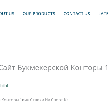
OUT US
OUR PRODUCTS
CONTACT US
LATE
айт Букмекерской Конторы 1
ilal
 Конторы 1вин Ставки На Спорт Kz