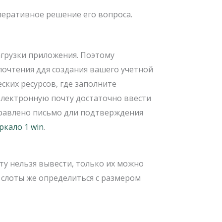
перативное решение его вопроса.
агрузки приложения. Поэтому
почтения ддя создания вашего учетной
ких ресурсов, где заполните
 электронную почту достаточно ввести
правлено письмо дли подтверждения
ркало 1 win
.
ту нельзя вывести, только их можно
слоты же определиться с размером