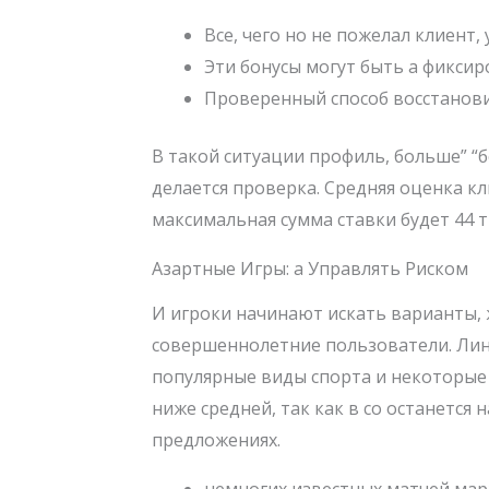
Все, чего но не пожелал клиент
Эти бонусы могут быть а фикси
Проверенный способ восстанови
В такой ситуации профиль, больше” “
делается проверка. Средняя оценка кл
максимальная сумма ставки будет 44 т
Азартные Игры: а Управлять Риском
И игроки начинают искать варианты,
совершеннолетние пользователи. Лини
популярные виды спорта и некоторые
ниже средней, так как в со останется
предложениях.
немногих известных матчей мар