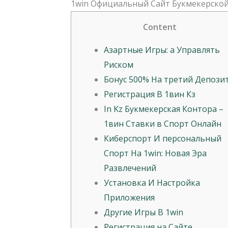
1win Официальный Сайт Букмекерской 
Content
Азартные Игры: а Управлять
Риском
Бонус 500% На третий Депози
Регистрация В 1вин Кз
In Kz Букмекерская Контора –
1вин Ставки в Спорт Онлайн
Киберспорт И персональный
Спорт На 1win: Новая Эра
Развлечений
Установка И Настройка
Приложения
Другие Игры В 1win
Регистрация на Сайте