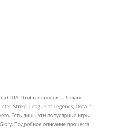
лары США. Чтобы пополнить баланс
er-Strike, League of Legends, Dota 2
го. Есть лишь эти популярные игры,
f Glory. Подробное описание процесса