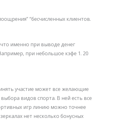
поощрения” “бесчисленных клиентов.
 что именно при выводе денег
Например, при небольшое кэфе 1. 20
ринять участие может все желающие
ыбора видов спорта. В ней есть все
ортивных игр линию можно точнее
 зеркалах нет несколько бонусных