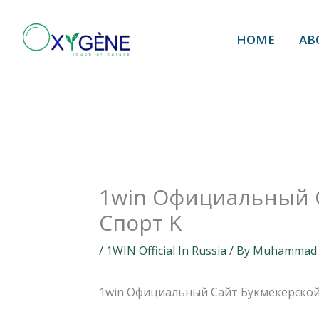
Skip
to
HOME
AB
content
1win Официальный С
Спорт K
/
1WIN Official In Russia
/ By
Muhammad b
1win Официальный Сайт Букмекерской