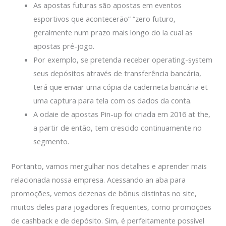
As apostas futuras são apostas em eventos
esportivos que acontecerão” “zero futuro,
geralmente num prazo mais longo do la cual as
apostas pré-jogo.
Por exemplo, se pretenda receber operating-system
seus depósitos através de transferência bancária,
terá que enviar uma cópia da caderneta bancária et
uma captura para tela com os dados da conta.
A odaie de apostas Pin-up foi criada em 2016 at the,
a partir de então, tem crescido continuamente no
segmento.
Portanto, vamos mergulhar nos detalhes e aprender mais
relacionada nossa empresa. Acessando an aba para
promoções, vemos dezenas de bônus distintas no site,
muitos deles para jogadores frequentes, como promoções
de cashback e de depósito. Sim, é perfeitamente possível