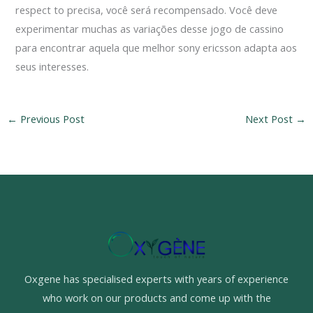
respect to precisa, você será recompensado. Você deve
experimentar muchas as variações desse jogo de cassino
para encontrar aquela que melhor sony ericsson adapta aos
seus interesses.
←
Previous Post
Next Post
→
Oxgene has specialised experts with years of experience
who work on our products and come up with the