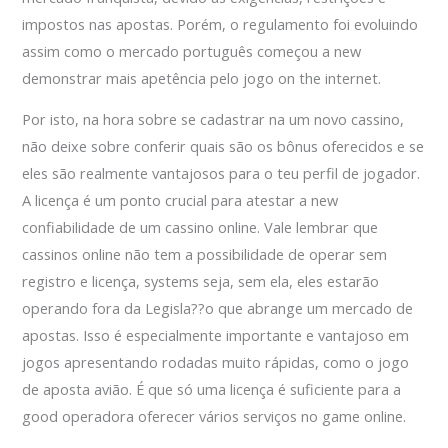
impostos nas apostas. Porém, o regulamento foi evoluindo
assim como o mercado português começou a new
demonstrar mais apetência pelo jogo on the internet.
Por isto, na hora sobre se cadastrar na um novo cassino,
não deixe sobre conferir quais são os bônus oferecidos e se
eles são realmente vantajosos para o teu perfil de jogador.
A licença é um ponto crucial para atestar a new
confiabilidade de um cassino online. Vale lembrar que
cassinos online não tem a possibilidade de operar sem
registro e licença, systems seja, sem ela, eles estarão
operando fora da Legisla??o que abrange um mercado de
apostas. Isso é especialmente importante e vantajoso em
jogos apresentando rodadas muito rápidas, como o jogo
de aposta avião. É que só uma licença é suficiente para a
good operadora oferecer vários serviços no game online.