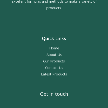
excellent formulas and methods to make a variety of
products.
Quick Links
Home
About Us
Our Products
Contact Us
Latest Products
Get in touch