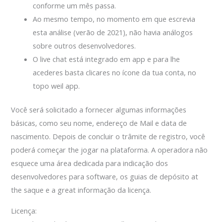
conforme um mês passa.
Ao mesmo tempo, no momento em que escrevia
esta análise (verão de 2021), não havia análogos
sobre outros desenvolvedores.
O live chat está integrado em app e para lhe
acederes basta clicares no ícone da tua conta, no
topo weil app.
Você será solicitado a fornecer algumas informações
básicas, como seu nome, endereço de Mail e data de
nascimento. Depois de concluir o trâmite de registro, você
poderá começar the jogar na plataforma. A operadora não
esquece uma área dedicada para indicação dos
desenvolvedores para software, os guias de depósito at
the saque e a great informação da licença.
Licença: