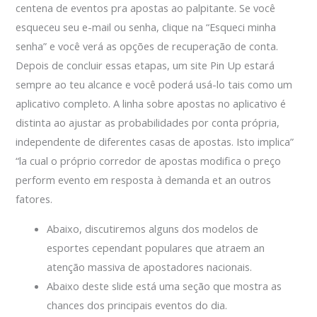
centena de eventos pra apostas ao palpitante. Se você
esqueceu seu e-mail ou senha, clique na “Esqueci minha
senha” e você verá as opções de recuperação de conta.
Depois de concluir essas etapas, um site Pin Up estará
sempre ao teu alcance e você poderá usá-lo tais como um
aplicativo completo. A linha sobre apostas no aplicativo é
distinta ao ajustar as probabilidades por conta própria,
independente de diferentes casas de apostas. Isto implica”
“la cual o próprio corredor de apostas modifica o preço
perform evento em resposta à demanda et an outros
fatores.
Abaixo, discutiremos alguns dos modelos de
esportes cependant populares que atraem an
atenção massiva de apostadores nacionais.
Abaixo deste slide está uma seção que mostra as
chances dos principais eventos do dia.