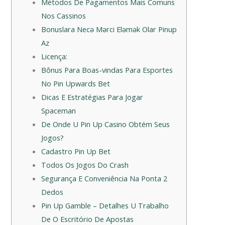
Métodos De Pagamentos Mais Comuns
Nos Cassinos
Bonuslara Necə Mərci Eləmək Olar Pinup
Az
Licença:
Bônus Para Boas-vindas Para Esportes
No Pin Upwards Bet
Dicas E Estratégias Para Jogar
Spaceman
De Onde U Pin Up Casino Obtém Seus
Jogos?
Cadastro Pin Up Bet
Todos Os Jogos Do Crash
Segurança E Conveniência Na Ponta 2
Dedos
Pin Up Gamble – Detalhes U Trabalho
De O Escritório De Apostas