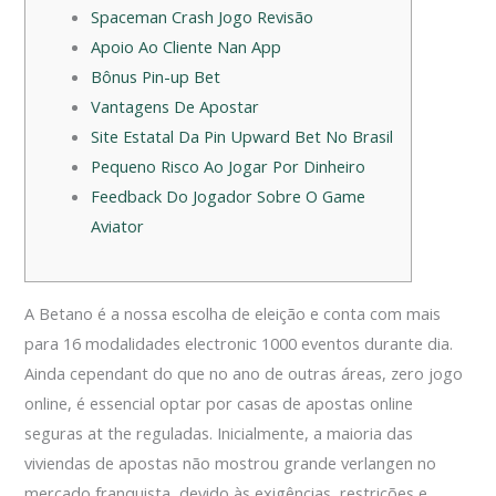
Spaceman Crash Jogo Revisão
Apoio Ao Cliente Nan App
Bônus Pin-up Bet
Vantagens De Apostar
Site Estatal Da Pin Upward Bet No Brasil
Pequeno Risco Ao Jogar Por Dinheiro
Feedback Do Jogador Sobre O Game
Aviator
A Betano é a nossa escolha de eleição e conta com mais
para 16 modalidades electronic 1000 eventos durante dia.
Ainda cependant do que no ano de outras áreas, zero jogo
online, é essencial optar por casas de apostas online
seguras at the reguladas. Inicialmente, a maioria das
viviendas de apostas não mostrou grande verlangen no
mercado franquista, devido às exigências, restrições e