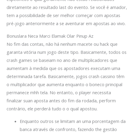
diretamente ao resultado last do evento. Se você é amador,
tem a possibilidade de ser melhor começar com apostas
pré-jogo anteriormente a se aventurar em apostas ao vivo.
Bonuslara Necə Mərci Eləmək Olar Pinup Az
No fim das contas, não há nenhum macete ou hack que
garanta vitória num jogo deste tipo. Basicamente, todos os
crash games se baseiam no ano de multiplicadores que
aumentam à medida que os apostadores executam uma
determinada tarefa. Basicamente, jogos crash cassino têm
o multiplicador que aumenta enquanto o boneco principal
permanece mhh tela. No entanto, o player necessita
finalizar suan aposta antes do fim da rodada, perform
contrário, ele perderá tudo o o qual apostou.
Enquanto outros se limitam an uma porcentagem da
banca através de confronto, fazendo the gestão