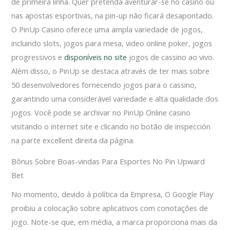
de primeira linha. Quer pretenda aventurar-se no casino ou
nas apostas esportivas, na pin-up não ficará desapontado.
O PinUp Casino oferece uma ampla variedade de jogos,
incluindo slots, jogos para mesa, video online poker, jogos
progressivos e
disponíveis no site
jogos de cassino ao vivo.
Além disso, o PinUp se destaca através de ter mais sobre
50 desenvolvedores fornecendo jogos para o cassino,
garantindo uma considerável variedade e alta qualidade dos
jogos. Você pode se archivar no PinUp Online casino
visitando o internet site e clicando no botão de inspección
na parte excellent direita da página.
Bônus Sobre Boas-vindas Para Esportes No Pin Upward
Bet
No momento, devido à política da Empresa, O Google Play
proibiu a colocação sobre aplicativos com conotações de
jogo. Note-se que, em média, a marca proporciona mais da