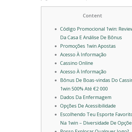
Content
Código Promocional 1win: Revie
Da Casa E Análise De Bônus
Promoções 1win Apostas
Acesso À Informação
Cassino Online
Acesso À Informação
Bônus De Boas-vindas Do Cassi
1win 500% Até €2 000
Dados Da Enfermagem
Opções De Acessibilidade
Escolhendo Teu Esporte Favorit
Na 1win – Diversidade De Opçõe
Posso Explorar Qualquer Jogo?