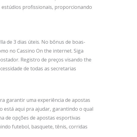
e estúdios profissionais, proporcionando
la de 3 dias úteis. No bônus de boas-
omo no Cassino On the internet. Siga
postador. Registro de preços visando the
cessidade de todas as secretarias
ra garantir uma experiência de apostas
io está aqui pra ajudar, garantindo o qual
ma de opções de apostas esportivas
ndo futebol, basquete, tênis, corridas