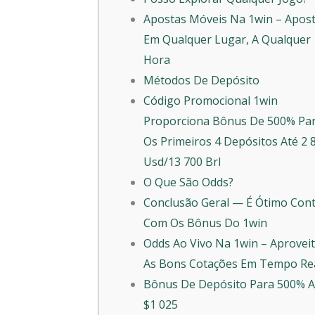
Apostas Móveis Na 1win – Apos
Em Qualquer Lugar, A Qualquer
Hora
Métodos De Depósito
Código Promocional 1win
Proporciona Bônus De 500% Pa
Os Primeiros 4 Depósitos Até 2 
Usd/13 700 Brl
O Que São Odds?
Conclusão Geral — É Ótimo Con
Com Os Bônus Do 1win
Odds Ao Vivo Na 1win – Aprovei
As Bons Cotações Em Tempo Re
Bônus De Depósito Para 500% A
$1 025