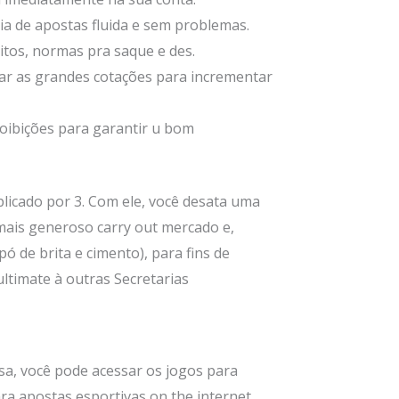
ia de apostas fluida e sem problemas.
itos, normas pra saque e des.
ar as grandes cotações para incrementar
roibições para garantir u bom
plicado por 3. Com ele, você desata uma
mais generoso carry out mercado e,
 de brita e cimento), para fins de
ltimate à outras Secretarias
sa, você pode acessar os jogos para
ra apostas esportivas on the internet