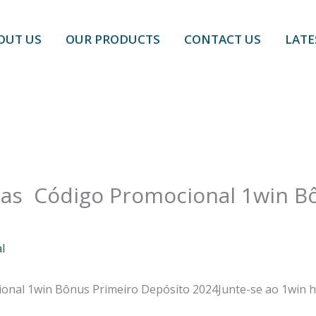
OUT US
OUR PRODUCTS
CONTACT US
LATE
as ️ Código Promocional 1win B
l
onal 1win Bônus Primeiro Depósito 2024Junte-se ao 1win ho