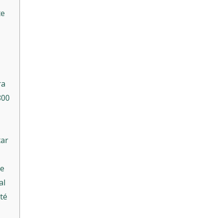
te
ra
800
tar
te
al
té