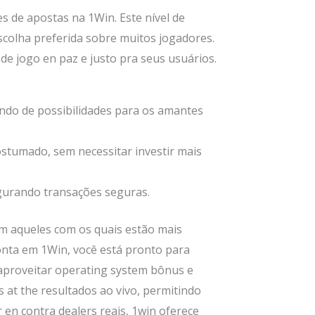
 de apostas na 1Win. Este nível de
 escolha preferida sobre muitos jogadores.
e jogo en paz e justo pra seus usuários.
ndo de possibilidades para os amantes
ostumado, sem necessitar investir mais
segurando transações seguras.
m aqueles com os quais estão mais
onta em 1Win, você está pronto para
 aproveitar operating system bônus e
 at the resultados ao vivo, permitindo
en contra dealers reais, 1win oferece