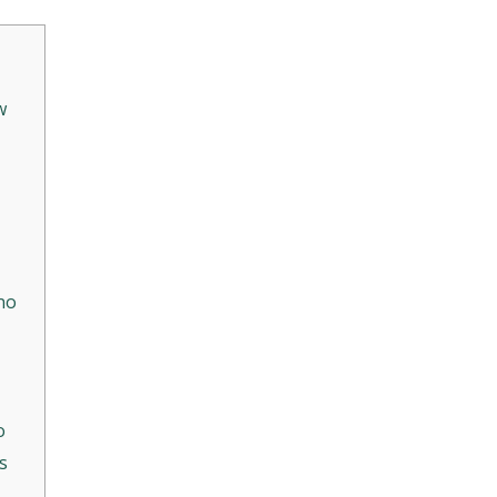
w
no
o
s