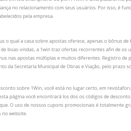
fiança no relacionamento com seus usuários. Por isso, é fund
abelecidos pela empresa.
us o qual a casa sobre apostas oferece, apenas o bônus de
e boas-vindas, a 1win traz ofertas recorrentes afin de os 
nus nas apostas múltiplas e muitos diferentes. Registro de 
ento da Secretaria Municipal de Obras e Viação, pelo prazo 
sconto sobre 1Win, você está no lugar certo, em revistafor
sta página você encontrará los dos os códigos de desconto 
ique. O uso de nossos cupons promocionais é totalmente gra
 no website.