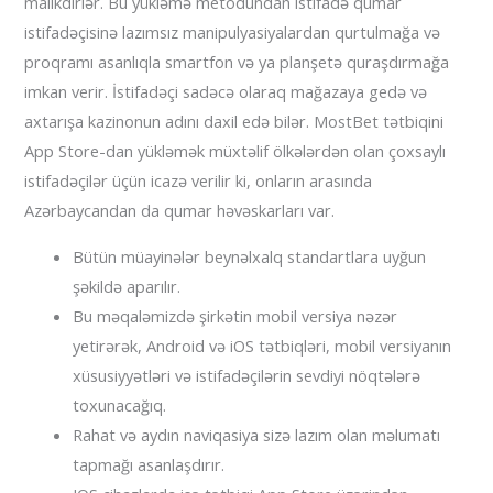
malikdirlər. Bu yükləmə metodundan istifadə qumar
istifadəçisinə lazımsız manipulyasiyalardan qurtulmağa və
proqramı asanlıqla smartfon və ya planşetə quraşdırmağa
imkan verir. İstifadəçi sadəcə olaraq mağazaya gedə və
axtarışa kazinonun adını daxil edə bilər. MostBet tətbiqini
App Store-dan yükləmək müxtəlif ölkələrdən olan çoxsaylı
istifadəçilər üçün icazə verilir ki, onların arasında
Azərbaycandan da qumar həvəskarları var.
Bütün müayinələr beynəlxalq standartlara uyğun
şəkildə aparılır.
Bu məqaləmizdə şirkətin mobil versiya nəzər
yetirərək, Android və iOS tətbiqləri, mobil versiyanın
xüsusiyyətləri və istifadəçilərin sevdiyi nöqtələrə
toxunacağıq.
Rahat və aydın naviqasiya sizə lazım olan məlumatı
tapmağı asanlaşdırır.