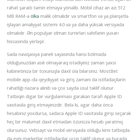
rahat şəraiti təmin etməyə yönəlib. Mobil cihaz ən azı 512
MB RAM-a
ölkə
malik olmalıdır və smartfon və ya planşetlə
işləyən əməliyyat sistemi 4.0 və ya daha yüksək versiyada
olmalıdır. Ən populyar idman turnirləri səhifənin yuxarı
hissəsində yerləşir.
Sadə naviqasiya paneli sayəsində hansı bölmədə
olduğunuzdan asılı olmayaraq istədiyiniz zaman şəxsi
kabinetinizə bir toxunuşla daxil ola bilərsiniz. MostBet
mobile app-də qeydiyyat və giriş zamanı da istifadəçilərin
rahatlığı nəzərə alınıb və çox sayda üsul təklif olunur.
Tətbiqin digər bir vurğulanması gərəkən tərəfi Apple ID
vasitəsilə giriş etməyinizdir. Belə ki, əgər daha öncə
hesabınız yoxdursa, sadəcə Apple ID vasitəsilə girişi seçərək
heç bir məlumat daxil etmədən özünüzə hesab yaratmış
olursunuz. Vebsayt və mobil versiyada olduğu kimi tətbiqdə
də eyni marketlər istifadəçilər üçün təklif olunur və burada