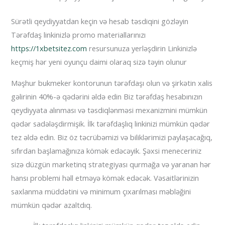
Sürətli qeydiyyatdan keçin və hesab təsdiqini gözləyin
Tərəfdaş linkinizlə promo materiallarınızı
https://1xbetsitez.com
resursunuza yerləşdirin Linkinizlə
keçmiş hər yeni oyunçu daimi olaraq sizə təyin olunur
Məşhur bukmeker kontorunun tərəfdaşı olun və şirkətin xalis
gəlirinin 40%-ə qədərini əldə edin Biz tərəfdaş hesabınızın
qeydiyyata alınması və təsdiqlənməsi mexanizmini mümkün
qədər sadələşdirmişik. İlk tərəfdaşlıq linkinizi mümkün qədər
tez əldə edin. Biz öz təcrübəmizi və biliklərimizi paylaşacağıq,
sıfırdan başlamağınıza kömək edəcəyik. Şəxsi meneceriniz
sizə düzgün marketinq strategiyası qurmağa və yaranan hər
hansı problemi həll etməyə kömək edəcək. Vəsaitlərinizin
saxlanma müddətini və minimum çıxarılması məbləğini
mümkün qədər azaltdıq.