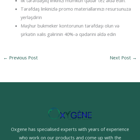
İlk tərəfdaşlıq linkinizi mümkün qədər tez əldə edin.
Tərəfdaş linkinizlə promo materiallarınızı resursunuza
yerləşdirin
Məşhur bukmeker kontorunun tərəfdaşı olun və
şirkətin xalis gəlirinin 40%-ə qədərini əldə edin
←
Previous Post
Next Post
→
Oxgene has specialised experts with years of experience
who work on our products and come up with the