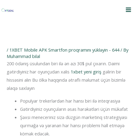
Skip
to
content
/
1XBET Mobile APK Smartfon proqramını yükləyin - 644
/ By
Muhammad bilal
200 ödəniş üsulundan biri ilə ən azı 30$ pul çıxarın. Daimi
gətirdiyiniz hər oyunçudan xalis
1xbet yeni giriş
gəlirin bir
hissəsini alın Bu ölkə haqqında ətraflı məlumat üçün bizimlə
əlaqə saxlayın
Populyar trekerlərdən hər hansı biri ilə inteqrasiya
Gətirdiyiniz oyunçuların əsas hərəkətləri üçün mükafat
Şəxsi meneceriniz sizə düzgün marketinq strategiyası
qurmağa və yaranan hər hansı problemi həll etməyə
kömək edəcək.