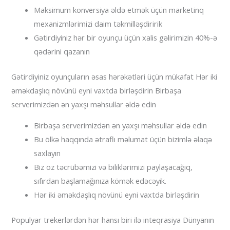
Maksimum konversiya əldə etmək üçün marketinq
mexanizmlərimizi daim təkmilləşdiririk
Gətirdiyiniz hər bir oyunçu üçün xalis gəlirimizin 40%-ə
qədərini qazanın
Gətirdiyiniz oyunçuların əsas hərəkətləri üçün mükafat Hər iki
əməkdaşlıq növünü eyni vaxtda birləşdirin Birbaşa
serverimizdən ən yaxşı məhsullar əldə edin
Birbaşa serverimizdən ən yaxşı məhsullar əldə edin
Bu ölkə haqqında ətraflı məlumat üçün bizimlə əlaqə
saxlayın
Biz öz təcrübəmizi və biliklərimizi paylaşacağıq,
sıfırdan başlamağınıza kömək edəcəyik.
Hər iki əməkdaşlıq növünü eyni vaxtda birləşdirin
Populyar trekerlərdən hər hansı biri ilə inteqrasiya Dünyanın