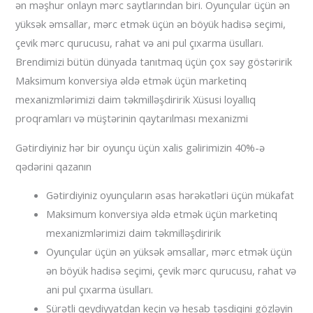
ən məşhur onlayn mərc saytlarından biri. Oyunçular üçün ən
yüksək əmsallar, mərc etmək üçün ən böyük hadisə seçimi,
çevik mərc qurucusu, rahat və ani pul çıxarma üsulları.
Brendimizi bütün dünyada tanıtmaq üçün çox səy göstəririk
Maksimum konversiya əldə etmək üçün marketinq
mexanizmlərimizi daim təkmilləşdiririk Xüsusi loyallıq
proqramları və müştərinin qaytarılması mexanizmi
Gətirdiyiniz hər bir oyunçu üçün xalis gəlirimizin 40%-ə
qədərini qazanın
Gətirdiyiniz oyunçuların əsas hərəkətləri üçün mükafat
Maksimum konversiya əldə etmək üçün marketinq
mexanizmlərimizi daim təkmilləşdiririk
Oyunçular üçün ən yüksək əmsallar, mərc etmək üçün
ən böyük hadisə seçimi, çevik mərc qurucusu, rahat və
ani pul çıxarma üsulları.
Sürətli qeydiyyatdan keçin və hesab təsdiqini gözləyin