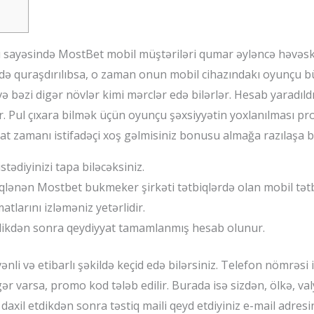
ynı sayəsində MostBet mobil müştəriləri qumar əyləncə həvəska
ə quraşdırılıbsa, o zaman onun mobil cihazındakı oyunçu bü
və bəzi digər növlər kimi mərclər edə bilərlər. Hesab yaradıl
lər. Pul çıxara bilmək üçün oyunçu şəxsiyyətin yoxlanılması
at zamanı istifadəçi xoş gəlmisiniz bonusu almağa razılaşa bi
stədiyinizi tapa biləcəksiniz.
qlənən Mostbet bukmeker şirkəti tətbiqlərdə olan mobil tətbi
larını izləməniz yetərlidir.
tdikdən sonra qeydiyyat tamamlanmış hesab olunur.
güvənli və etibarlı şəkildə keçid edə bilərsiniz. Telefon nömrə
ər varsa, promo kod tələb edilir. Burada isə sizdən, ölkə, va
 daxil etdikdən sonra təstiq maili qeyd etdiyiniz e-mail adresi