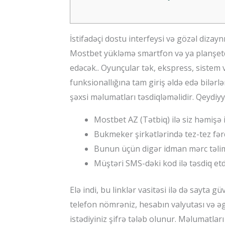
İstifadəçi dostu interfeysi və gözəl diza
Mostbet yükləmə smartfon və ya planşetd
edəcək.. Oyunçular tək, ekspress, sistem 
funksionallığına tam giriş əldə edə bilər
şəxsi məlumatları təsdiqləməlidir. Qeydiyy
Mostbet AZ (Tətbiq) ilə siz həmişə i
Bukmeker şirkətlərində tez-tez fər
Bunun üçün digər idman mərc təlimat
Müştəri SMS-dəki kod ilə təsdiq e
Elə indi, bu linklər vasitəsi ilə də sayta 
telefon nömrəniz, hesabın valyutası və əg
istədiyiniz şifrə tələb olunur. Məlumatları