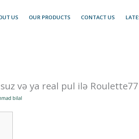
OUT US
OUR PRODUCTS
CONTACT US
LATE
uz və ya real pul ilə Roulette77
ad bilal