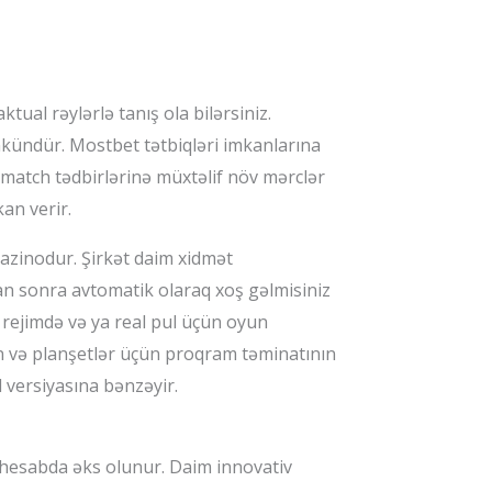
al rəylərlə tanış ola bilərsiniz.
mkündür. Mostbet tətbiqləri imkanlarına
ematch tədbirlərinə müxtəlif növ mərclər
an verir.
kazinodur. Şirkət daim xidmət
dan sonra avtomatik olaraq xoş gəlmisiniz
 rejimdə və ya real pul üçün oyun
on və planşetlər üçün proqram təminatının
 versiyasına bənzəyir.
 hesabda əks olunur. Daim innovativ