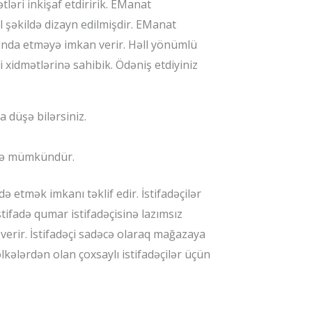
ləri inkişaf etdiririk. EManat
l şəkildə dizayn edilmişdir. EManat
nında etməyə imkan verir. Həll yönümlü
 xidmətlərinə sahibik. Ödəniş etdiyiniz
 düşə bilərsiniz.
ilə mümkündür.
 etmək imkanı təklif edir. İstifadəçilər
ifadə qumar istifadəçisinə lazımsız
erir. İstifadəçi sadəcə olaraq mağazaya
kələrdən olan çoxsaylı istifadəçilər üçün