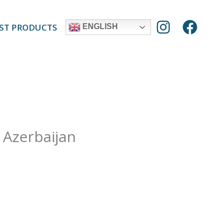
ST PRODUCTS
ENGLISH
 Azerbaijan