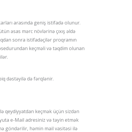
rları arasında geniş istifadə olunur.
tün əsas mərc növlərinə çıxış əldə
dıqdan sonra istifadəçilər proqramın
 prosedurundan keçməli və təqdim olunan
lər.
q dəstəyilə də fərqlənir.
si ilə qeydiyyatdan keçmək üçün sizdən
lyuta e-Mail adresiniz və təyin etmək
nə göndərilir, həmin mail vasitəsi ilə