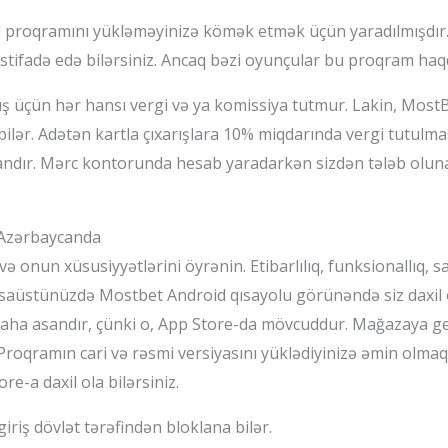
roqramını yükləməyinizə kömək etmək üçün yaradılmışdır.
ifadə edə bilərsiniz. Ancaq bəzi oyunçular bu proqram haqqı
ş üçün hər hansı vergi və ya komissiya tutmur. Lakin, MostBe
lər. Adətən kartla çıxarışlara 10% miqdarında vergi tutulma
andır. Mərc kontorunda hesab yaradarkən sizdən tələb oluna
 Azərbaycanda
onun xüsusiyyətlərini öyrənin. Etibarlılıq, funksionallıq, sa
asaüstünüzdə Mostbet Android qısayolu görünəndə siz daxil 
daha asandır, çünki o, App Store-da mövcuddur. Mağazaya ged
 Proqramın cari və rəsmi versiyasını yüklədiyinizə əmin olmaq
e-a daxil ola bilərsiniz.
iriş dövlət tərəfindən bloklana bilər.