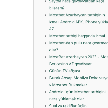
Saytda necə qeydiyyatdan keçə
bilərəm?
Mostbet Azərbaycan tətbiqinin
icmalı Android APK, iPhone yükl
AZ
Mostbet tətbiqi haqqında icmal
Mostbet-dən pulu necə çıxarma
olar?
MostBet Azerbaycan 2023 – Mos
Bet casino AZ qeydiyyat
Günün TV afişası
Burak Ahşap Mobilya Dekorasy
» Mostbet Bukmeker
Android üçün Mostbet tətbiqini
necə yükləmək olar
Sual və təkliflər üçün