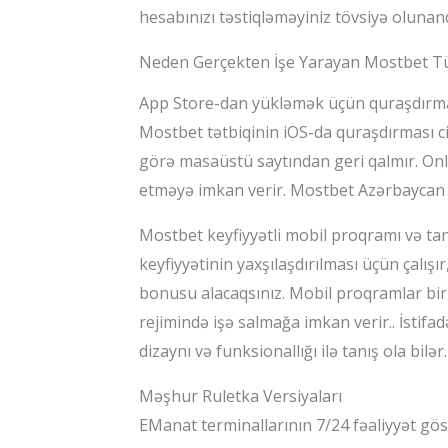
hesabınızı təstiqləməyiniz tövsiyə olunand
Neden Gerçekten İşe Yarayan Mostbet 
App Store-dan yükləmək üçün quraşdırma dü
Mostbet tətbiqinin iOS-da quraşdırması c
görə masaüstü saytından geri qalmır. Onla
etməyə imkan verir. Mostbet Azərbaycan 
Mostbet keyfiyyətli mobil proqramı və tanı
keyfiyyətinin yaxşılaşdırılması üçün çalı
bonusu alacaqsınız. Mobil proqramlar bir
rejimində işə salmağa imkan verir.. İstif
dizaynı və funksionallığı ilə tanış ola b
Məşhur Ruletka Versiyaları
EManat terminallarının 7/24 fəaliyyət gö