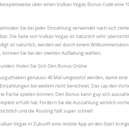
beispielsweise über einen Vulkan Vegas Bonus Code eine 1
hoden Sie bei jeder Einzahlung verwendet nach sich ziehe
ar. Die Seite von Vulkan Vegas ist natürlich sehr übersichtli
edigt ist natürlich, werden wir durch einem Willkommensbon
t, können Sie bei der zweiten Aufladung wählen.
unden: Holen Sie Sich Den Bonus Online
usguthaben genauso 40 Mal umgesetzt werden, damit eine 
nzahlungen bei weitem nicht berechnet. Das cap den Vorteil, 
eine Partie spielen können. Den Bonus kann guy sich auszah
ett erfüllt hat. Fordern Sie die Auszahlung wirklich vorhe
sichtlich und die Routing fällt super schnell.
Vulkan Vegas in Zukunft eine mobile App an den Start bringe