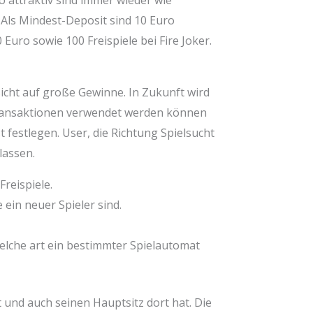
Als Mindest-Deposit sind 10 Euro
uro sowie 100 Freispiele bei Fire Joker.
cht auf große Gewinne. In Zukunft wird
ransaktionen verwendet werden können
t festlegen. User, die Richtung Spielsucht
lassen.
reispiele.
ein neuer Spieler sind.
lche art ein bestimmter Spielautomat
 und auch seinen Hauptsitz dort hat. Die