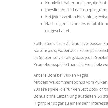
Hundeliebhaber und jene, die Slots
[newline]Auch das Treueprogramm
Bei jeder zweiten Einzahlung zwis
Nachfolgende von uns empfohlene
eingeschaltet.
Sollten Sie diesen Zeitraum verpassen ka
Kartenspiels, wobei aber keine persönlich
an Spielen so vielfältig, dass jeder Spie
Promotionsspiel öffnen, die Freispiele we
Andere Boni bei Vulkan Vegas
Mit dem Willkommensbonus vom Vulkan Ve
200 Freispiele, die für den Slot Book of
Bonus ohne Einzahlung austesten. So ste
Highroller sogar zu einem sehr interessa