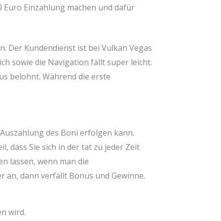
0 Euro Einzahlung machen und dafür
n. Der Kundendienst ist bei Vulkan Vegas
ch sowie die Navigation fällt super leicht.
us belohnt. Während die erste
Auszahlung des Boni erfolgen kann.
dass Sie sich in der tat zu jeder Zeit
len lassen, wenn man die
r an, dann verfällt Bonus und Gewinne.
n wird.