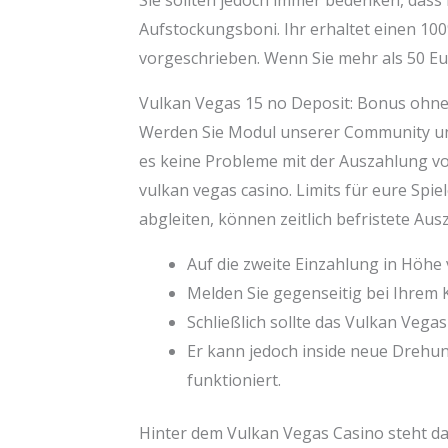
Aufstockungsboni. Ihr erhaltet einen 10
vorgeschrieben. Wenn Sie mehr als 50 Eur
Vulkan Vegas 15 no Deposit: Bonus ohne
Werden Sie Modul unserer Community und 
es keine Probleme mit der Auszahlung 
vulkan vegas casino. Limits für eure Spie
abgleiten, können zeitlich befristete Aus
Auf die zweite Einzahlung in Höhe 
Melden Sie gegenseitig bei Ihrem K
Schließlich sollte das Vulkan Veg
Er kann jedoch inside neue Drehu
funktioniert.
Hinter dem Vulkan Vegas Casino steht das