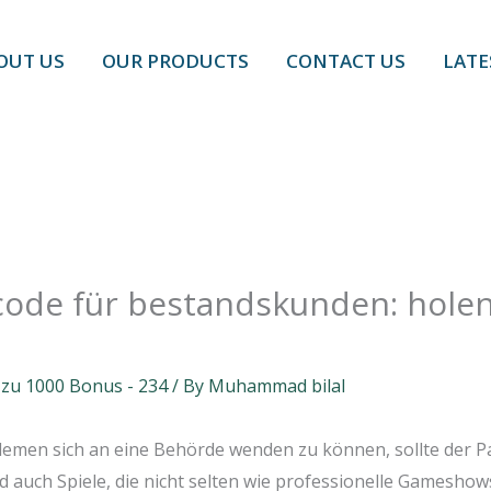
OUT US
OUR PRODUCTS
CONTACT US
LATE
code für bestandskunden: holen
 zu 1000 Bonus - 234
/ By
Muhammad bilal
blemen sich an eine Behörde wenden zu können, sollte der P
d auch Spiele, die nicht selten wie professionelle Gamesho