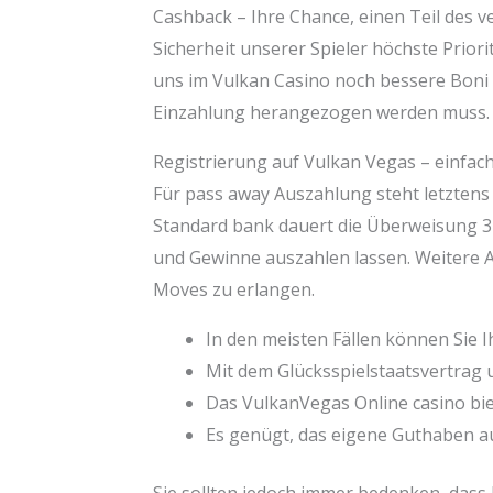
Cashback – Ihre Chance, einen Teil des v
Sicherheit unserer Spieler höchste Pri
uns im Vulkan Casino noch bessere Boni z
Einzahlung herangezogen werden muss. 
Registrierung auf Vulkan Vegas – einfach
Für pass away Auszahlung steht letztens 
Standard bank dauert die Überweisung 3 
und Gewinne auszahlen lassen. Weitere A
Moves zu erlangen.
In den meisten Fällen können Sie I
Mit dem Glücksspielstaatsvertrag 
Das VulkanVegas Online casino bie
Es genügt, das eigene Guthaben 
Sie sollten jedoch immer bedenken, dass 