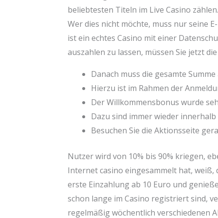
beliebtesten Titeln im Live Casino zähle
Wer dies nicht möchte, muss nur seine 
ist ein echtes Casino mit einer Datens
auszahlen zu lassen, müssen Sie jetzt di
Danach muss die gesamte Summe a
Hierzu ist im Rahmen der Anmeldu
Der Willkommensbonus wurde sehr 
Dazu sind immer wieder innerhalb
Besuchen Sie die Aktionsseite ger
Nutzer wird von 10% bis 90% kriegen, ebe
Internet casino eingesammelt hat, weiß
erste Einzahlung ab 10 Euro und genießen
schon lange im Casino registriert sind, 
regelmäßig wöchentlich verschiedenen A