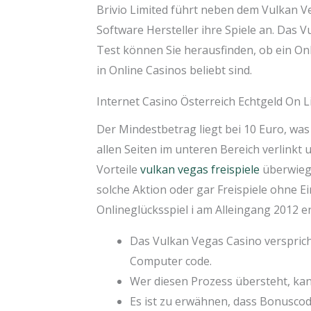
Brivio Limited führt neben dem Vulkan Ve
Software Hersteller ihre Spiele an. Das 
Test können Sie herausfinden, ob ein Onli
in Online Casinos beliebt sind.
Internet Casino Österreich Echtgeld On 
Der Mindestbetrag liegt bei 10 Euro, wa
allen Seiten im unteren Bereich verlinkt 
Vorteile
vulkan vegas freispiele
überwiege
solche Aktion oder gar Freispiele ohne Ei
Onlineglücksspiel i am Alleingang 2012 er
Das Vulkan Vegas Casino verspric
Computer code.
Wer diesen Prozess übersteht, ka
Es ist zu erwähnen, dass Bonuscod