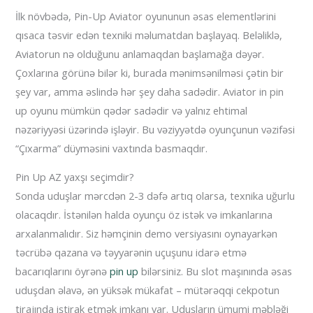
İlk növbədə, Pin-Up Aviator oyununun əsas elementlərini
qısaca təsvir edən texniki məlumatdan başlayaq. Beləliklə,
Aviatorun nə olduğunu anlamaqdan başlamağa dəyər.
Çoxlarına görünə bilər ki, burada mənimsənilməsi çətin bir
şey var, amma əslində hər şey daha sadədir. Aviator in pin
up oyunu mümkün qədər sadədir və yalnız ehtimal
nəzəriyyəsi üzərində işləyir. Bu vəziyyətdə oyunçunun vəzifəsi
“Çıxarma” düyməsini vaxtında basmaqdır.
Pin Up AZ yaxşı seçimdir?
Sonda uduşlar mərcdən 2-3 dəfə artıq olarsa, texnika uğurlu
olacaqdır. İstənilən halda oyunçu öz istək və imkanlarına
arxalanmalıdır. Siz həmçinin demo versiyasını oynayarkən
təcrübə qazana və təyyarənin uçuşunu idarə etmə
bacarıqlarını öyrənə
pin up
bilərsiniz. Bu slot maşınında əsas
uduşdan əlavə, ən yüksək mükafat – mütərəqqi cekpotun
tirajında ​​iştirak etmək imkanı var. Uduşların ümumi məbləği