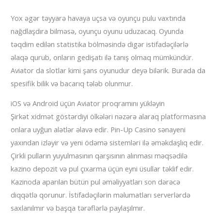
Yox əgər təyyarə havaya uçsa və oyunçu pulu vaxtında
nağdlaşdıra bilməsə, oyunçu oyunu uduzacaq. Oyunda
təqdim edilən statistika bölməsində digər istifadəçilərlə
əlaqə qurub, onların gedişatı ilə tanış olmaq mümkündür.
Aviator da slotlar kimi şans oyunudur deyə bilərik. Burada da
spesifik bilik və bacarıq tələb olunmur.
iOS və Android üçün Aviator proqramını yükləyin
Şirkət xidmət göstərdiyi ölkələri nəzərə alaraq platformasına
onlara uyğun alətlər əlavə edir. Pin-Up Casino sənayeni
yaxından izləyir və yeni ödəmə sistemləri ilə əməkdaşlıq edir.
Çirkli pulların yuyulmasının qarşısının alınması məqsədilə
kazino depozit və pul çıxarma üçün eyni üsullar təklif edir.
Kazinoda aparılan bütün pul əməliyyatları son dərəcə
diqqətlə qorunur. İstifadəçilərin məlumatları serverlərdə
saxlanılmır və başqa tərəflərlə paylaşılmır.