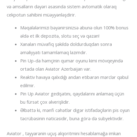
və əmsalların dəyəri əsasında sistem avtomatik olaraq
cekpotun sahibini müəyyənləşdirir.
Məqalələrimizi bəyənirsinizsə abunə olun 100% bonus
əldə et ilk depozitə, slotu seç və qazan!
Xanaları müvafiq şəkildə doldurduqdan sonra
əməliyyatı tamamlamaq lazımdır.
Pin Up-da həmçinin qumar oyunu kimi mövqeyində
ortada olan Aviator Azerbaijan var.
Reaktiv havaya qalxdığı andan etibarən mərclər qəbul
edilmir.
Pin Up Aviator gedişatını, qaydalarını anlamaq üçün
bu fürsət çox əlverişlidir.
Əlbəttə ki, mənfi cəhətlər digər istifadəçilərin pis oyun
təcrübəsinin nəticəsidir, buna görə də subyektivdir.
Aviator , təyyarənin uçuş alqoritmini hesablamağa imkan