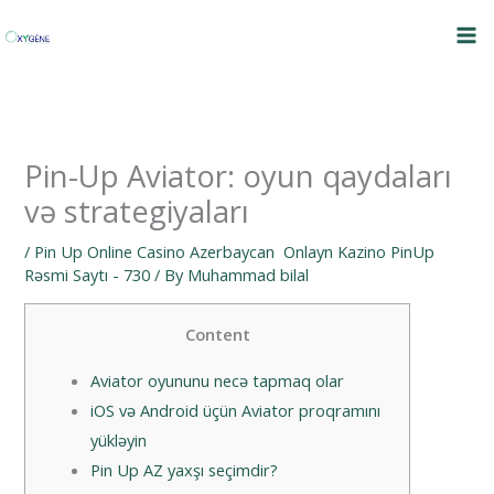
Skip
to
content
Pin-Up Aviator: oyun qaydaları
və strategiyaları
/
Pin Up Online Casino Azerbaycan ️ Onlayn Kazino PinUp
Rəsmi Saytı - 730
/ By
Muhammad bilal
Content
Aviator oyununu necə tapmaq olar
iOS və Android üçün Aviator proqramını
yükləyin
Pin Up AZ yaxşı seçimdir?