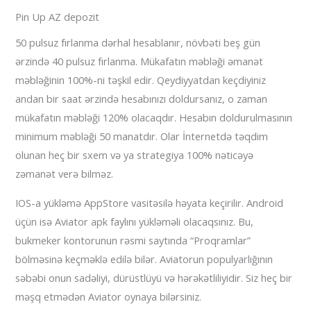
Pin Up AZ depozit
50 pulsuz fırlanma dərhal hesablanır, növbəti beş gün
ərzində 40 pulsuz fırlanma. Mükafatın məbləği əmanət
məbləğinin 100%-ni təşkil edir. Qeydiyyatdan keçdiyiniz
andan bir saat ərzində hesabınızı doldursanız, o zaman
mükafatın məbləği 120% olacaqdır. Hesabın doldurulmasının
minimum məbləği 50 manatdır. Olar İnternetdə təqdim
olunan heç bir sxem və ya strategiya 100% nəticəyə
zəmanət verə bilməz.
IOS-a yükləmə AppStore vasitəsilə həyata keçirilir. Android
üçün isə Aviator apk faylını yükləməli olacaqsınız. Bu,
bukmeker kontorunun rəsmi saytında “Proqramlar”
bölməsinə keçməklə edilə bilər. Aviatorun populyarlığının
səbəbi onun sadəliyi, dürüstlüyü və hərəkətliliyidir. Siz heç bir
məşq etmədən Aviator oynaya bilərsiniz.