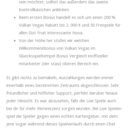
sein möchtet, solltet das außerdem das zweite
Kontrollkästchen anklicken.
Beim ersten Bonus handelt es sich um einen 200 %
Vulkan Vegas Rabatt bis 2. 000 € und 50 Freispiele für
allen Slot Fruit Interessante Nova.
Von der Höhe her stufen wir welchen
Willkommensbonus von Vulkan Vegas im
Gluecksspieltempel Bonus Vergleich inoffizieller
mitarbeiter (der stasi) oberen Bereich ein.
Es gibt nichts zu bemäkeln, Auszahlungen werden immer
innerhalb eines bestimmten Zeitraums abgeschlossen. Sehr
freundlicher und höflicher Support, perfekt darüber hinaus
jeder Hinsicht. Es war abzusehen, falls die Live Spiele auch
bei dir für mehr Reminiszenz sorgen würden. Bei Live Spielen
spiel die Spieler gegen einen echten Kartengeber, mit dem
jene sogar während dieses Spielverlaufs durch einen Chat