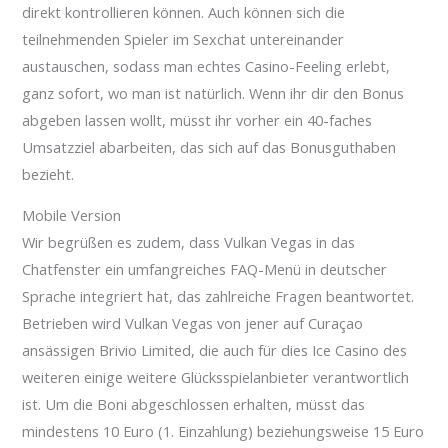
direkt kontrollieren können. Auch können sich die
teilnehmenden Spieler im Sexchat untereinander
austauschen, sodass man echtes Casino-Feeling erlebt,
ganz sofort, wo man ist natürlich. Wenn ihr dir den Bonus
abgeben lassen wollt, müsst ihr vorher ein 40-faches
Umsatzziel abarbeiten, das sich auf das Bonusguthaben
bezieht.
Mobile Version
Wir begrüßen es zudem, dass Vulkan Vegas in das
Chatfenster ein umfangreiches FAQ-Menü in deutscher
Sprache integriert hat, das zahlreiche Fragen beantwortet.
Betrieben wird Vulkan Vegas von jener auf Curaçao
ansässigen Brivio Limited, die auch für dies Ice Casino des
weiteren einige weitere Glücksspielanbieter verantwortlich
ist. Um die Boni abgeschlossen erhalten, müsst das
mindestens 10 Euro (1. Einzahlung) beziehungsweise 15 Euro