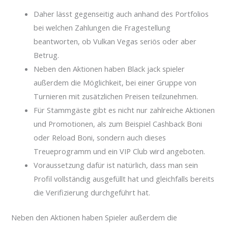
Daher lässt gegenseitig auch anhand des Portfolios
bei welchen Zahlungen die Fragestellung
beantworten, ob Vulkan Vegas seriös oder aber
Betrug.
Neben den Aktionen haben Black jack spieler
außerdem die Möglichkeit, bei einer Gruppe von
Turnieren mit zusätzlichen Preisen teilzunehmen.
Für Stammgäste gibt es nicht nur zahlreiche Aktionen
und Promotionen, als zum Beispiel Cashback Boni
oder Reload Boni, sondern auch dieses
Treueprogramm und ein VIP Club wird angeboten.
Voraussetzung dafür ist natürlich, dass man sein
Profil vollständig ausgefüllt hat und gleichfalls bereits
die Verifizierung durchgeführt hat.
Neben den Aktionen haben Spieler außerdem die