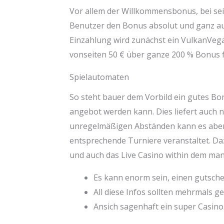
Vor allem der Willkommensbonus, bei sei
Benutzer den Bonus absolut und ganz aus
Einzahlung wird zunächst ein VulkanVega
vonseiten 50 € über ganze 200 % Bonus 
Spielautomaten
So steht bauer dem Vorbild ein gutes Bo
angebot werden kann. Dies liefert auch no
unregelmäßigen Abständen kann es aber 
entsprechende Turniere veranstaltet. Daz
und auch das Live Casino within dem man
Es kann enorm sein, einen gutsch
All diese Infos sollten mehrmals 
Ansich sagenhaft ein super Casino. 