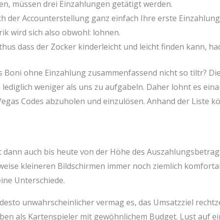
, müssen drei Einzahlungen getätigt werden.
ch der Accounterstellung ganz einfach Ihre erste Einzahlun
rik wird sich also obwohl: lohnen.
thus dass der Zocker kinderleicht und leicht finden kann, ha
ss Boni ohne Einzahlung zusammenfassend nicht so tiltr? Di
ediglich weniger als uns zu aufgabeln. Daher lohnt es ein
gas Codes abzuholen und einzulösen. Anhand der Liste könn
gt dann auch bis heute von der Höhe des Auszahlungsbetrags
ise kleineren Bildschirmen immer noch ziemlich komfortabe
eine Unterschiede.
t, desto unwahrscheinlicher vermag es, das Umsatzziel rechtz
aben als Kartenspieler mit gewöhnlichem Budget. Lust auf e