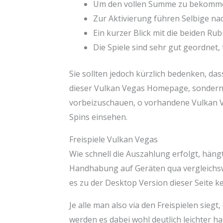
Um den vollen Summe zu bekommen
Zur Aktivierung führen Selbige na
Ein kurzer Blick mit die beiden Rub
Die Spiele sind sehr gut geordnet, 
Sie sollten jedoch kürzlich bedenken, da
dieser Vulkan Vegas Homepage, sondern l
vorbeizuschauen, o vorhandene Vulkan Ve
Spins einsehen.
Freispiele Vulkan Vegas
Wie schnell die Auszahlung erfolgt, hän
Handhabung auf Geräten qua vergleichswe
es zu der Desktop Version dieser Seite k
Je alle man also via den Freispielen sieg
werden es dabei wohl deutlich leichter h