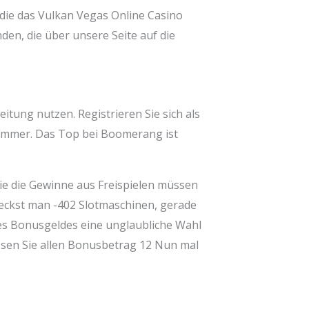
 die das Vulkan Vegas Online Casino
den, die über unsere Seite auf die
tung nutzen. Registrieren Sie sich als
nnummer. Das Top bei Boomerang ist
e die Gewinne aus Freispielen müssen
eckst man -402 Slotmaschinen, gerade
nes Bonusgeldes eine unglaubliche Wahl
ssen Sie allen Bonusbetrag 12 Nun mal