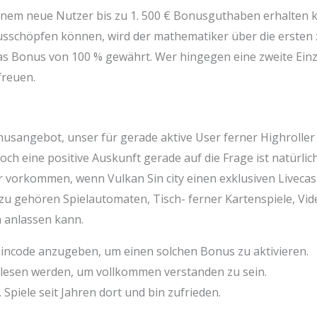
nem neue Nutzer bis zu 1. 500 € Bonusguthaben erhalten kö
schöpfen können, wird der mathematiker über die ersten zwe
s Bonus von 100 % gewährt. Wer hingegen eine zweite Einz
freuen.
nusangebot, unser für gerade aktive User ferner Highroll
ch eine positive Auskunft gerade auf die Frage ist natürlich
vorkommen, wenn Vulkan Sin city einen exklusiven Livecas
u gehören Spielautomaten, Tisch- ferner Kartenspiele, Vid
 anlassen kann.
eincode anzugeben, um einen solchen Bonus zu aktivieren.
gelesen werden, um vollkommen verstanden zu sein.
Spiele seit Jahren dort und bin zufrieden.