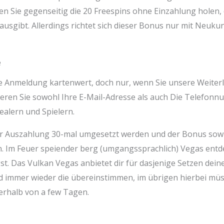
en Sie gegenseitig die 20 Freespins ohne Einzahlung holen,
ausgibt. Allerdings richtet sich dieser Bonus nur mit Neukun
e
 Anmeldung kartenwert, doch nur, wenn Sie unsere Weiterlei
zieren Sie sowohl Ihre E-Mail-Adresse als auch Die Telefo
Dealern und Spielern.
er Auszahlung 30-mal umgesetzt werden und der Bonus sowi
. Im Feuer speiender berg (umgangssprachlich) Vegas entd
st. Das Vulkan Vegas anbietet dir für dasjenige Setzen dei
d immer wieder die übereinstimmen, im übrigen hierbei mü
erhalb von a few Tagen.