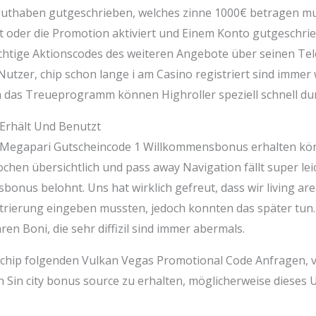
uthaben gutgeschrieben, welches zinne 1000€ betragen muss
t oder die Promotion aktiviert und Einem Konto gutgeschr
ichtige Aktionscodes des weiteren Angebote über seinen T
Nutzer, chip schon lange i am Casino registriert sind immer
 das Treueprogramm können Highroller speziell schnell dur
Erhält Und Benutzt
em Megapari Gutscheincode 1 Willkommensbonus erhalten kön
hen übersichtlich und pass away Navigation fällt super leic
nsbonus belohnt. Uns hat wirklich gefreut, dass wir living 
istrierung eingeben mussten, jedoch konnten das später tun
n Boni, die sehr diffizil sind immer abermals.
t chip folgenden Vulkan Vegas Promotional Code Anfragen, 
an Sin city bonus source zu erhalten, möglicherweise diese