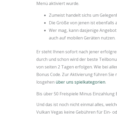
Menü aktiviert wurde.
Zumeist handelt sichs um Gelegenh
Die Größe von jenen ist ebenfalls
Wer mag, kann dasjenige Angebot 
auch auf mobilen Geräten nutzen.
Er steht Ihnen sofort nach jener erfolg
durch und schon wird der beste Teilbonu
von seiten 2 Tagen erfolgen. Wie bei a
Bonus Code. Zur Aktivierung führen Sie 
losgehen
über uns spielkategorien
.
Bis über 50 Freispiele Minus Einzahlung
Und das ist noch nicht einmal alles, welc
Vulkan Vegas keine Gebühren für Ein- od