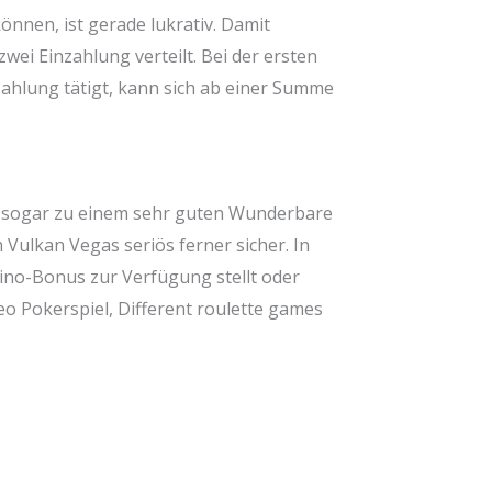
nnen, ist gerade lukrativ. Damit
i Einzahlung verteilt. Bei der ersten
ahlung tätigt, kann sich ab einer Summe
er sogar zu einem sehr guten Wunderbare
 Vulkan Vegas seriös ferner sicher. In
ino-Bonus zur Verfügung stellt oder
eo Pokerspiel, Different roulette games