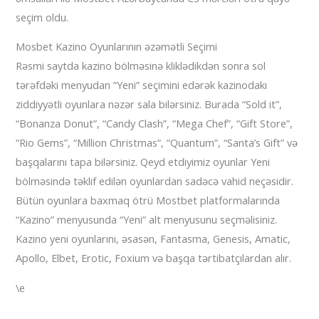
seçim oldu.
Mosbet Kazino Oyunlarının əzəmətli Seçimi
Rəsmi saytda kazino bölməsinə kliklədikdən sonra sol
tərəfdəki menyudan “Yeni” seçimini edərək kazinodakı
ziddiyyətli oyunlara nəzər sala bilərsiniz. Burada “Sold it”,
“Bonanza Donut”, “Candy Clash”, “Mega Chef”, “Gift Store”,
“Rio Gems”, “Million Christmas”, “Quantum”, “Santa’s Gift” və
başqalarını tapa bilərsiniz. Qeyd etdiyimiz oyunlar Yeni
bölməsində təklif edilən oyunlardan sadəcə vahid neçəsidir.
Bütün oyunlara baxmaq ötrü Mostbet platformalarında
“Kazino” menyusunda “Yeni” alt menyusunu seçməlisiniz.
Kazino yeni oyunlarını, əsasən, Fantasma, Genesis, Amatic,
Apollo, Elbet, Erotic, Foxium və başqa tərtibatçılardan alır.
\e