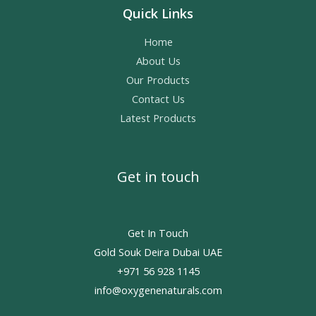
Quick Links
Home
About Us
Our Products
Contact Us
Latest Products
Get in touch
Get In Touch
Gold Souk Deira Dubai UAE
+971 56 928 1145
info@oxygenenaturals.com