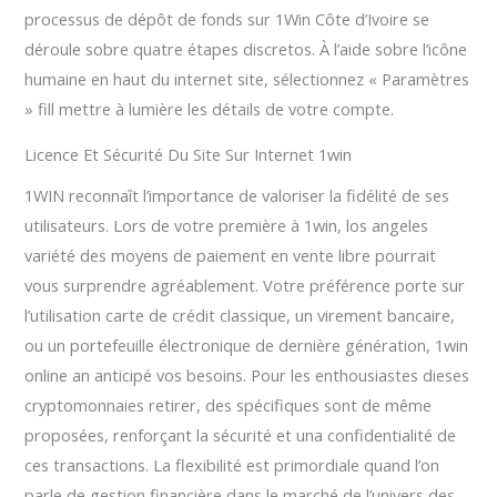
processus de dépôt de fonds sur 1Win Côte d’Ivoire se
déroule sobre quatre étapes discretos. À l’aide sobre l’icône
humaine en haut du internet site, sélectionnez « Paramètres
» fill mettre à lumière les détails de votre compte.
Licence Et Sécurité Du Site Sur Internet 1win
1WIN reconnaît l’importance de valoriser la fidélité de ses
utilisateurs. Lors de votre première à 1win, los angeles
variété des moyens de paiement en vente libre pourrait
vous surprendre agréablement. Votre préférence porte sur
l’utilisation carte de crédit classique, un virement bancaire,
ou un portefeuille électronique de dernière génération, 1win
online an anticipé vos besoins. Pour les enthousiastes dieses
cryptomonnaies retirer, des spécifiques sont de même
proposées, renforçant la sécurité et una confidentialité de
ces transactions. La flexibilité est primordiale quand l’on
parle de gestion financière dans le marché de l’univers des