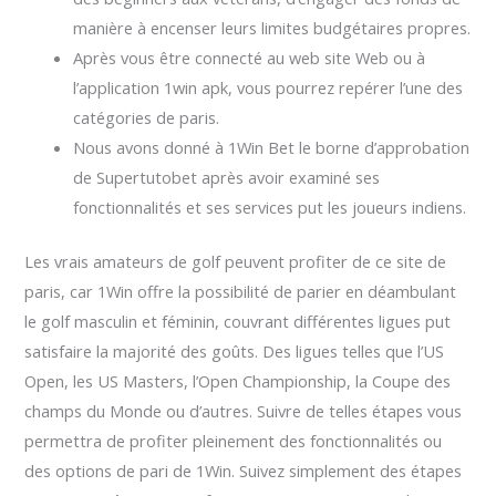
manière à encenser leurs limites budgétaires propres.
Après vous être connecté au web site Web ou à
l’application 1win apk, vous pourrez repérer l’une des
catégories de paris.
Nous avons donné à 1Win Bet le borne d’approbation
de Supertutobet après avoir examiné ses
fonctionnalités et ses services put les joueurs indiens.
Les vrais amateurs de golf peuvent profiter de ce site de
paris, car 1Win offre la possibilité de parier en déambulant
le golf masculin et féminin, couvrant différentes ligues put
satisfaire la majorité des goûts. Des ligues telles que l’US
Open, les US Masters, l’Open Championship, la Coupe des
champs du Monde ou d’autres. Suivre de telles étapes vous
permettra de profiter pleinement des fonctionnalités ou
des options de pari de 1Win. Suivez simplement des étapes