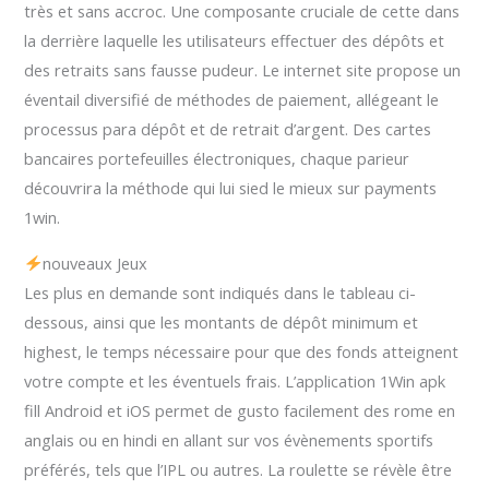
très et sans accroc. Une composante cruciale de cette dans
la derrière laquelle les utilisateurs effectuer des dépôts et
des retraits sans fausse pudeur. Le internet site propose un
éventail diversifié de méthodes de paiement, allégeant le
processus para dépôt et de retrait d’argent. Des cartes
bancaires portefeuilles électroniques, chaque parieur
découvrira la méthode qui lui sied le mieux sur payments
1win.
nouveaux Jeux
Les plus en demande sont indiqués dans le tableau ci-
dessous, ainsi que les montants de dépôt minimum et
highest, le temps nécessaire pour que des fonds atteignent
votre compte et les éventuels frais. L’application 1Win apk
fill Android et iOS permet de gusto facilement des rome en
anglais ou en hindi en allant sur vos évènements sportifs
préférés, tels que l’IPL ou autres. La roulette se révèle être