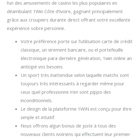
l’un des amusements de casino les plus populaires en
déambulant 1Win Côte d’Ivoire, gagnant principalement
grâce aux croupiers durante direct offrant votre excellente
expérience sobre personne.
Votre préférence porte sur l’utilisation carte de crédit
classique, un virement bancaire, ou el portefeuille
électronique para dernière génération, 1win online an
anticipé vos besoins.
Un sport très inattendue selon laquelle matchs sont
toujours très intéressants à regarder même pour
ceux quel professionne n’en sont pippo des
inconditionnels.
Le design de la plateforme 1WIN est conçu pour être
simple et intuitif.
Nous offrons algun bonus de juste à tous des
nouveaux clients ivoiriens qui effectuent leur premier