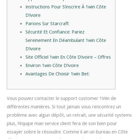
Instructions Pour S’inscrire À 1win Côte
D’ivoire
Parions Sur Starcraft
Sécurité Et Confiance: Pariez
Sereinement En Déambulant 1win Côte
D’ivoire
Site Officiel 1win En Côte D’ivoire – Offres
Environ 1win Côte D’ivoire
Avantages De Choisir 1win Bet:
Vous pouvez contacter le support customer 1Win de
différentes manières. Si tout jamais vous rencontrez un
problème avec algun dépôt, un retrait, une sécurité systems
plus, l’équipe man service client fera de son bien pour
essayer sobre le résoudre. Comme il an un bureau en Côte