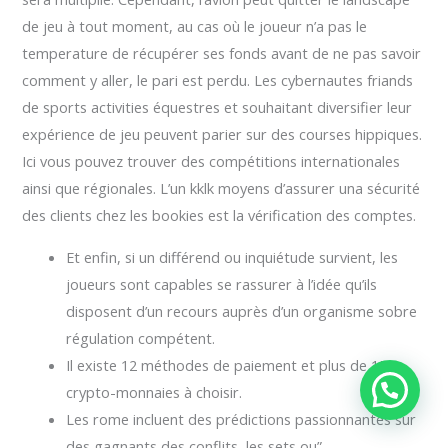
de jeu à tout moment, au cas où le joueur n’a pas le
temperature de récupérer ses fonds avant de ne pas savoir
comment y aller, le pari est perdu. Les cybernautes friands
de sports activities équestres et souhaitant diversifier leur
expérience de jeu peuvent parier sur des courses hippiques.
Ici vous pouvez trouver des compétitions internationales
ainsi que régionales. L’un kklk moyens d’assurer una sécurité
des clients chez les bookies est la vérification des comptes.
Et enfin, si un différend ou inquiétude survient, les
joueurs sont capables se rassurer à l’idée qu’ils
disposent d’un recours auprès d’un organisme sobre
régulation compétent.
Il existe 12 méthodes de paiement et plus de 15
crypto-monnaies à choisir.
Les rome incluent des prédictions passionnantes sur
des gagnants des conflits, les sets ou”