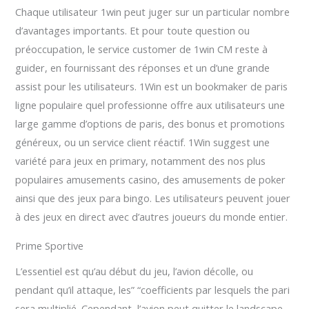
Chaque utilisateur 1win peut juger sur un particular nombre
d’avantages importants. Et pour toute question ou
préoccupation, le service customer de 1win CM reste à
guider, en fournissant des réponses et un d’une grande
assist pour les utilisateurs. 1Win est un bookmaker de paris
ligne populaire quel professionne offre aux utilisateurs une
large gamme d’options de paris, des bonus et promotions
généreux, ou un service client réactif. 1Win suggest une
variété para jeux en primary, notamment des nos plus
populaires amusements casino, des amusements de poker
ainsi que des jeux para bingo. Les utilisateurs peuvent jouer
à des jeux en direct avec d’autres joueurs du monde entier.
Prime Sportive
L’essentiel est qu’au début du jeu, l’avion décolle, ou
pendant qu’il attaque, les” “coefficients par lesquels the pari
sera multiplié. Cependant, l’avion peut quitter le landscape