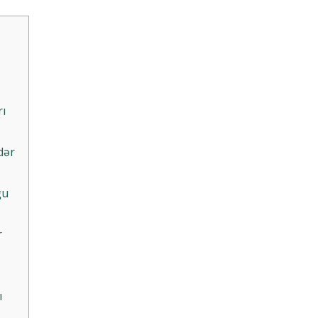
ı
dər
ğu
r
ı