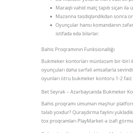
Maraqlı vahid matç tapıb siçan il
Məzənnə təsdiqləndikdən sonra on
Oyunçular hansı komandanın zəfərl
istifadə edə bilərlər.
Bahis Proqramının Funksionallığı
Bukmeker kontorları müntəzəm bir-biri ilə 
oyunçuları daha sərfəli əmsallarla sevin
oyunları ötrü bukmeker kontoru 1-2 faiz m
Bet Seyrək – Azərbaycanda Bukmeker K
Bahis proqramı ümumən məşhur platform
tələb yoxdur? Quraşdırma faylını yüklədi
tox proqramları PlayMarket-ə izafi görmə