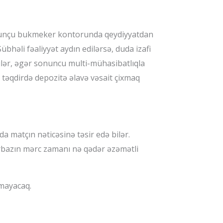
 oyunçu bukmeker kontorunda qeydiyyatdan
bhəli fəaliyyət aydın edilərsə, duda izafi
ər, əgər sonuncu multi-mühasibatlıqla
təqdirdə depozitə əlavə vəsait çixmaq
a matçın nəticəsinə təsir edə bilər.
rbazın mərc zamanı nə qədər əzəmətli
lmayacaq.