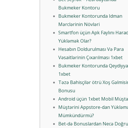
Bukmeker Kontoru
Bukmeker Kontorunda Idman
Mərclərinin Növləri
Smartfon üçün Apk Faylını Hara
Yükləmək Olar?
Hesabın Doldurulması Və Para
Vəsaitlərinin Çıxarılması 1xbet
Bukmeker Kontorunda Qeydiyya
1xbet
Təzə Bahisçilər ötrü Xoş Gəlmisi
Bonusu
Android üçün 1xbet Mobil Müştə
Müştərini Appstore-dan Yükləm
Mümkündürmü?
Bet-də Bonuslardan Necə Doğr