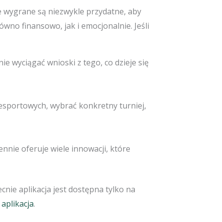
e wygrane są niezwykle przydatne, aby
no finansowo, jak i emocjonalnie. Jeśli
e wyciągać wnioski z tego, co dzieje się
 esportowych, wybrać konkretny turniej,
nnie oferuje wiele innowacji, które
nie aplikacja jest dostępna tylko na
aplikacja
.