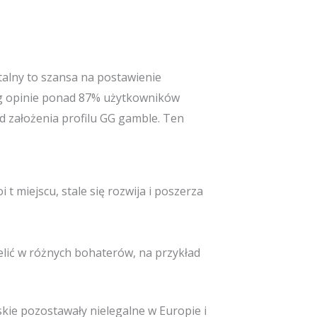
talny to szansa na postawienie
ug opinie ponad 87% użytkowników
d założenia profilu GG gamble. Ten
 miejscu, stale się rozwija i poszerza
elić w różnych bohaterów, na przykład
kie pozostawały nielegalne w Europie i