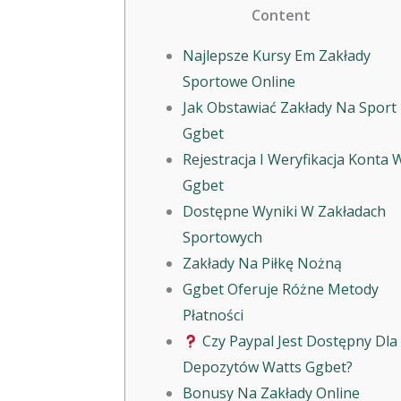
Content
Najlepsze Kursy Em Zakłady
Sportowe Online
Jak Obstawiać Zakłady Na Sport
Ggbet
Rejestracja I Weryfikacja Konta 
Ggbet
Dostępne Wyniki W Zakładach
Sportowych
Zakłady Na Piłkę Nożną
Ggbet Oferuje Różne Metody
Płatności
Czy Paypal Jest Dostępny Dla
Depozytów Watts Ggbet?
Bonusy Na Zakłady Online