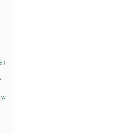
d I
?
e W