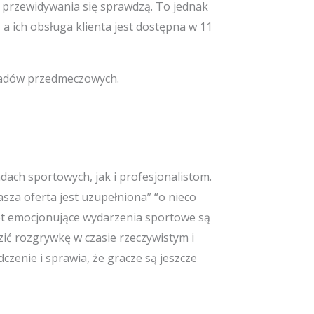
li przewidywania się sprawdzą. To jednak
a ich obsługa klienta jest dostępna w 11
kładów przedmeczowych.
ach sportowych, jak i profesjonalistom.
asza oferta jest uzupełniona” “o nieco
GBet emocjonujące wydarzenia sportowe są
zić rozgrywkę w czasie rzeczywistym i
zenie i sprawia, że gracze są jeszcze