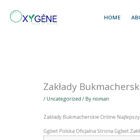
Skip
to
HOME
AB
content
Zakłady Bukmachersk
/
Uncategorized
/ By
noman
Zakłady Bukmacherskie Online Najlepsz
Ggbet Polska Oficjalna Strona Ggbet Zak