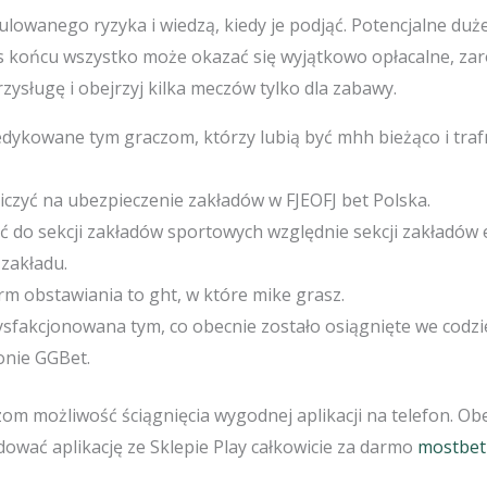
lowanego ryzyka i wiedzą, kiedy je podjąć. Potencjalne duż
 końcu wszystko może okazać się wyjątkowo opłacalne, zarów
rzysługę i obejrzyj kilka meczów tylko dla zabawy.
ykowane tym graczom, którzy lubią być mhh bieżąco i trafni
iczyć na ubezpieczenie zakładów w FJEOFJ bet Polska.
ść do sekcji zakładów sportowych względnie sekcji zakładów
 zakładu.
rm obstawiania to ght, w które mike grasz.
tysfakcjonowana tym, co obecnie zostało osiągnięte we codzie
onie GGBet.
m możliwość ściągnięcia wygodnej aplikacji na telefon. Obec
wać aplikację ze Sklepie Play całkowicie za darmo
mostbet 