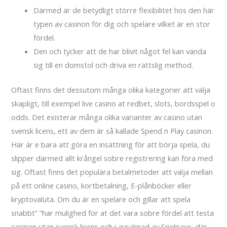
Därmed är de betydligt större flexibilitet hos den här
typen av casinon för dig och spelare vilket är en stor
fördel.
Den och tycker att de har blivit något fel kan vända
sig till en domstol och driva en rättslig method.
Oftast finns det dessutom många olika kategorier att välja
skapligt, till exempel live casino at redbet, slots, bordsspel o
odds. Det existerar många olika varianter av casino utan
svensk licens, ett av dem är så kallade Spend n Play casinon.
Här är e bara att göra en insättning för att börja spela, du
slipper därmed allt krångel sobre registrering kan föra med
sig. Oftast finns det populära betalmetoder att välja mellan
på ett online casino, kortbetalning, E-plånböcker eller
kryptovaluta. Om du är en spelare och gillar att spela
snabbt” “har mulighed for at det vara sobre fördel att testa
casinon utan svensk licens och i avsaknad av Spelpaus, där