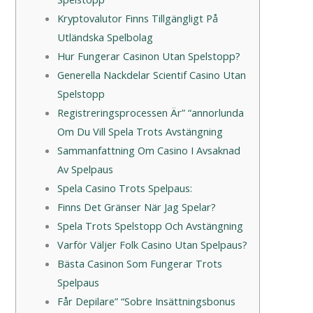
Kryptovalutor Finns Tillgängligt På
Utländska Spelbolag
Hur Fungerar Casinon Utan Spelstopp?
Generella Nackdelar Scientif Casino Utan
Spelstopp
Registreringsprocessen Är” “annorlunda
Om Du Vill Spela Trots Avstängning
Sammanfattning Om Casino I Avsaknad
Av Spelpaus
Spela Casino Trots Spelpaus:
Finns Det Gränser När Jag Spelar?
Spela Trots Spelstopp Och Avstängning
Varför Väljer Folk Casino Utan Spelpaus?
Bästa Casinon Som Fungerar Trots
Spelpaus
Får Depilare” “Sobre Insättningsbonus