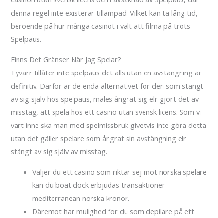
denna regel inte existerar tillämpad. Vilket kan ta lång tid,
beroende på hur många casinot i valt att filma på trots
Spelpaus.
Finns Det Gränser När Jag Spelar?
Tyvärr tillåter inte spelpaus det alls utan en avstängning är
definitiv. Därför är de enda alternativet för den som stängt
av sig själv hos spelpaus, males ångrat sig elr gjort det av
misstag, att spela hos ett casino utan svensk licens. Som vi
vart inne ska man med spelmissbruk givetvis inte göra detta
utan det gäller spelare som ångrat sin avstängning elr
stängt av sig själv av misstag.
Väljer du ett casino som riktar sej mot norska spelare
kan du boat dock erbjudas transaktioner
mediterranean norska kronor.
Däremot har mulighed for du som depilare på ett