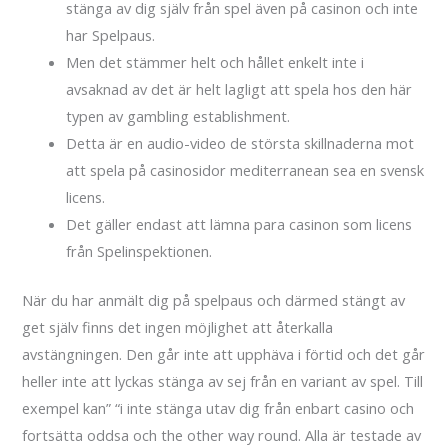
stänga av dig själv från spel även på casinon och inte
har Spelpaus.
Men det stämmer helt och hållet enkelt inte i
avsaknad av det är helt lagligt att spela hos den här
typen av gambling establishment.
Detta är en audio-video de största skillnaderna mot
att spela på casinosidor mediterranean sea en svensk
licens.
Det gäller endast att lämna para casinon som licens
från Spelinspektionen.
När du har anmält dig på spelpaus och därmed stängt av
get själv finns det ingen möjlighet att återkalla
avstängningen. Den går inte att upphäva i förtid och det går
heller inte att lyckas stänga av sej från en variant av spel. Till
exempel kan” “i inte stänga utav dig från enbart casino och
fortsätta oddsa och the other way round. Alla är testade av