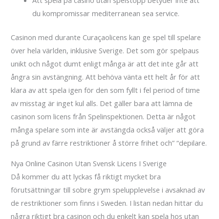
Att spela på casino utan spelstopp betyder inte att
du kompromissar mediterranean sea service.
Casinon med durante Curaçaolicens kan ge spel till spelare
över hela världen, inklusive Sverige. Det som gör spelpaus
unikt och något dumt enligt många är att det inte går att
ångra sin avstängning. Att behöva vänta ett helt år för att
klara av att spela igen för den som fyllt i fel period of time
av misstag är inget kul alls. Det gäller bara att lämna de
casinon som licens från Spelinspektionen. Detta är något
många spelare som inte är avstängda också väljer att göra
på grund av färre restriktioner å större frihet och” “depilare.
Nya Online Casinon Utan Svensk Licens I Sverige
Då kommer du att lyckas få riktigt mycket bra
förutsättningar till sobre grym spelupplevelse i avsaknad av
de restriktioner som finns i Sweden. I listan nedan hittar du
några riktigt bra casinon och du enkelt kan spela hos utan