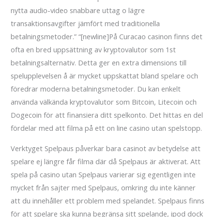
nytta audio-video snabbare uttag o lägre
transaktionsavgifter jämfört med traditionella
betalningsmetoder.” “[newline]På Curacao casinon finns det
ofta en bred uppsättning av kryptovalutor som 1st
betalningsalternativ. Detta ger en extra dimensions till
spelupplevelsen å är mycket uppskattat bland spelare och
föredrar moderna betalningsmetoder. Du kan enkelt
använda välkända kryptovalutor som Bitcoin, Litecoin och
Dogecoin för att finansiera ditt spelkonto. Det hittas en del
fördelar med att filma på ett on line casino utan spelstopp.
Verktyget Spelpaus påverkar bara casinot av betydelse att
spelare ej längre får filma där då Spelpaus är aktiverat. Att
spela på casino utan Spelpaus varierar sig egentligen inte
mycket från sajter med Spelpaus, omkring du inte känner
att du innehåller ett problem med spelandet. Spelpaus finns
för att spelare ska kunna begränsa sitt spelande, ipod dock