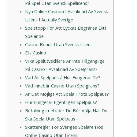
På Spel Utan Svensk Spellicens?
Nya Online Casinon I Avsaknad Av Svensk
Licens I Actually Sverige
Spelstopp För Att Lyckas Begränsa Ditt
Spelande
Casino Bonus Utan Svensk Licens
Ets Casino
Vilka Spelutvecklare Är Inte Tillgängliga
På Casino I Avsaknad Av Spelgräns?
Vad Är Spelpaus å Hur Fungerar De?
Vad Innebär Casino Utan Spelgräns?
Är Det Möjligt Att Spela Trots Spelpaus?
Hur Fungerar Egentligen Spelpaus?
Betalningsmetoder Du Bör Välja När Du
Ska Spela Utan Spelpaus
Skatteregler För Sveriges Spelare Hos
Online Casino Utan Licens