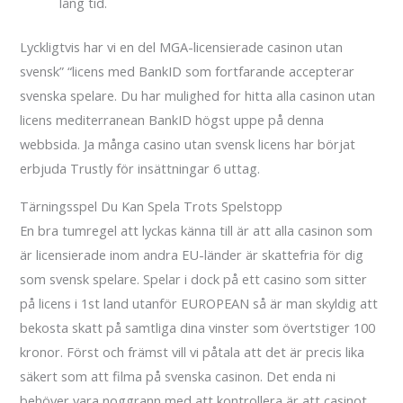
lång tid.
Lyckligtvis har vi en del MGA-licensierade casinon utan
svensk” “licens med BankID som fortfarande accepterar
svenska spelare. Du har mulighed for hitta alla casinon utan
licens mediterranean BankID högst uppe på denna
webbsida. Ja många casino utan svensk licens har börjat
erbjuda Trustly för insättningar 6 uttag.
Tärningsspel Du Kan Spela Trots Spelstopp
En bra tumregel att lyckas känna till är att alla casinon som
är licensierade inom andra EU-länder är skattefria för dig
som svensk spelare. Spelar i dock på ett casino som sitter
på licens i 1st land utanför EUROPEAN så är man skyldig att
bekosta skatt på samtliga dina vinster som övertstiger 100
kronor. Först och främst vill vi påtala att det är precis lika
säkert som att filma på svenska casinon. Det enda ni
behöver vara noggrann med att kontrollera är att casinot