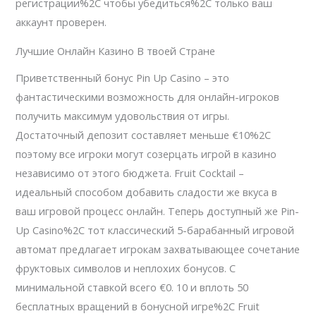
регистрации%2C чтобы убедиться%2C только ваш
аккаунт проверен.
Лучшие Онлайн Казино В твоей Стране
Приветственный бонус Pin Up Casino – это
фантастическими возможность для онлайн-игроков
получить максимум удовольствия от игры.
Достаточный депозит составляет меньше €10%2C
поэтому все игроки могут созерцать игрой в казино
независимо от этого бюджета. Fruit Cocktail –
идеальный способом добавить сладости же вкуса в
ваш игровой процесс онлайн. Теперь доступный же Pin-
Up Casino%2C тот классический 5-барабанный игровой
автомат предлагает игрокам захватывающее сочетание
фруктовых символов и неплохих бонусов. С
минимальной ставкой всего €0. 10 и вплоть 50
бесплатных вращений в бонусной игре%2C Fruit