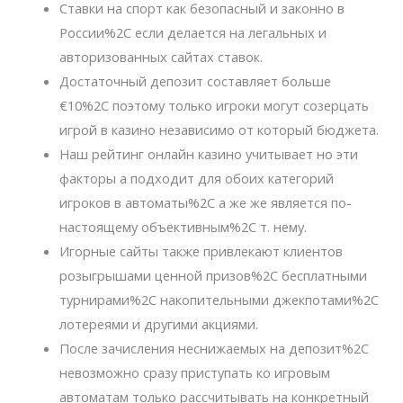
Ставки на спорт как безопасный и законно в
России%2C если делается на легальных и
авторизованных сайтах ставок.
Достаточный депозит составляет больше
€10%2C поэтому только игроки могут созерцать
игрой в казино независимо от который бюджета.
Наш рейтинг онлайн казино учитывает но эти
факторы а подходит для обоих категорий
игроков в автоматы%2C а же же является по-
настоящему объективным%2C т. нему.
Игорные сайты также привлекают клиентов
розыгрышами ценной призов%2C бесплатными
турнирами%2C накопительными джекпотами%2C
лотереями и другими акциями.
После зачисления неснижаемых на депозит%2C
невозможно сразу приступать ко игровым
автоматам только рассчитывать на конкретный