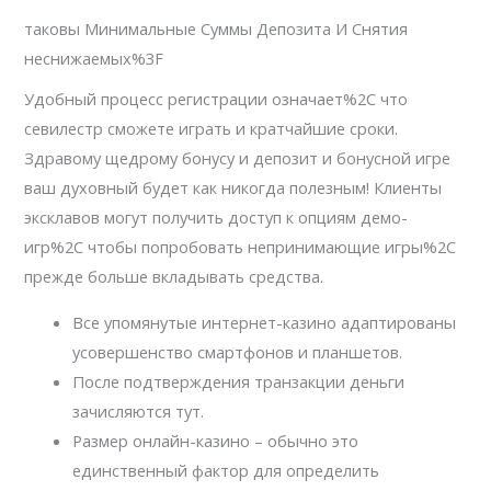
таковы Минимальные Суммы Депозита И Снятия
неснижаемых%3F
Удобный процесс регистрации означает%2C что
севилестр сможете играть и кратчайшие сроки.
Здравому щедрому бонусу и депозит и бонусной игре
ваш духовный будет как никогда полезным! Клиенты
эксклавов могут получить доступ к опциям демо-
игр%2C чтобы попробовать непринимающие игры%2C
прежде больше вкладывать средства.
Все упомянутые интернет-казино адаптированы
усовершенство смартфонов и планшетов.
После подтверждения транзакции деньги
зачисляются тут.
Размер онлайн-казино – обычно это
единственный фактор для определить