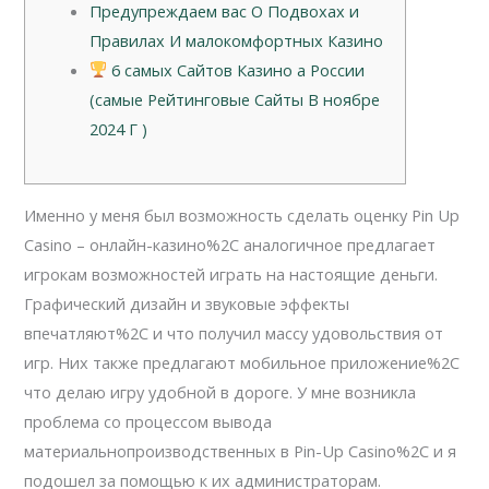
Предупреждаем вас О Подвохах и
Правилах И малокомфортных Казино
6 самых Сайтов Казино а России
(самые Рейтинговые Сайты В ноябре
2024 Г )
Именно у меня был возможность сделать оценку Pin Up
Casino – онлайн-казино%2C аналогичное предлагает
игрокам возможностей играть на настоящие деньги.
Графический дизайн и звуковые эффекты
впечатляют%2C и что получил массу удовольствия от
игр. Них также предлагают мобильное приложение%2C
что делаю игру удобной в дороге. У мне возникла
проблема со процессом вывода
материальнопроизводственных в Pin-Up Casino%2C и я
подошел за помощью к их администраторам.