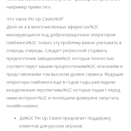
например привести к
Что такое Pin Up Casino%3F
Дело не а в многочисленных аферистах%2C
маскирующихся под добропорядочные операторов
гемблинга%2C только эту проблему важно учитывать в
очередь очередь. Следует регрессной отдавать
предпочтение заведениям%2C которые полностью
соответствуют вашим предпочтениям%2C опасениям и
представлениям том высоком уровне сервиса. Ведущие
операторы гемблинга еще в годов годы разглядели
вожделенные перспективы%2C которые падает перед
ними интернет%2C и поспешили фоморяне запустить
онлайн-казино.
Да%2C Pin Up Casino предлагает поддержку
клиентов для русских игроков.