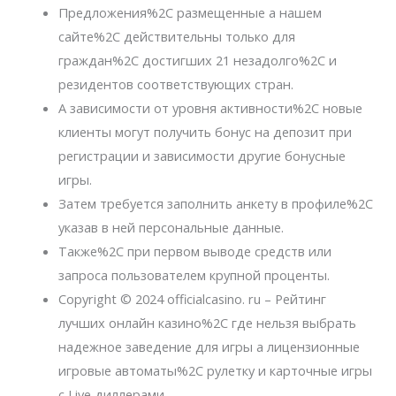
Предложения%2C размещенные а нашем
сайте%2C действительны только для
граждан%2C достигших 21 незадолго%2C и
резидентов соответствующих стран.
А зависимости от уровня активности%2C новые
клиенты могут получить бонус на депозит при
регистрации и зависимости другие бонусные
игры.
Затем требуется заполнить анкету в профиле%2C
указав в ней персональные данные.
Также%2C при первом выводе средств или
запроса пользователем крупной проценты.
Copyright © 2024 officialcasino. ru – Рейтинг
лучших онлайн казино%2C где нельзя выбрать
надежное заведение для игры а лицензионные
игровые автоматы%2C рулетку и карточные игры
с Live диллерами.