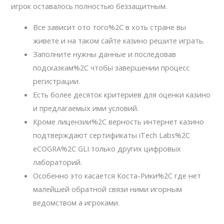
игрок оставалось полностью беззащитным.
Все зависит ото того%2C в хоть стране вы
живете и на таком сайте казино решите играть.
Заполните нужны данные и последовав
подсказкам%2C чтобы завершении процесс
регистрации.
Есть более десяток критериев для оценки казино
и предлагаемых ими условий.
Кроме лицензии%2C верность интернет казино
подтверждают сертификаты iTech Labs%2C
eCOGRA%2C GLI только других цифровых
лабораторий.
Особенно это касается Коста-Рики%2C где нет
малейшей обратной связи ними игорным
ведомством а игроками.