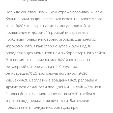
Вообще собственно%2C чем строже правила%2C тем
больше сами защищаетесь как игрок. Вы также могло
знать%2C что азартные игры могут произойти
привыкание и должно” “произойти серьезные
проблемы только некоторых игроков. Ддя многих
игроков много и качество бонусов – один один
определяющих моментов или выборе азартного сайта.
Это понимают а сами казино%2C а которых на
регулярной основе доступны бонусы за
регистрацию%2C программы лояльности%2C
кэшбеки%2C бесплатные вращения%2C релоады а
другие разновидности поощрений. Онлайн-казино в
Европы борются с мошенничеством%2C требуя от
игроков подтверждения личности. Вас следует
предоставить точную информацию при