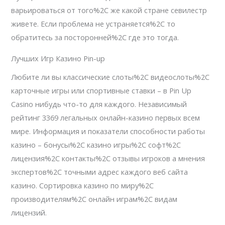
варьироваться от того%2C же какой стране севилестр
живете. Если проблема не устраняется%2C то
обратитесь за посторонней%2C где это тогда.
Лучших Игр Казино Pin-up
Любите ли вы классические слоты%2C видеослоты%2C
карточные игры или спортивные ставки – в Pin Up
Casino нибудь что-то для каждого. Независимый
рейтинг 3369 легальных онлайн-казино первых всем
мире. Информация и показатели способности работы
казино – бонусы%2C казино игры%2C софт%2C
лицензия%2C контакты%2C отзывы игроков а мнения
экспертов%2C точными адрес каждого веб сайта
казино. Сортировка казино по миру%2C
производителям%2C онлайн играм%2C видам
лицензий.