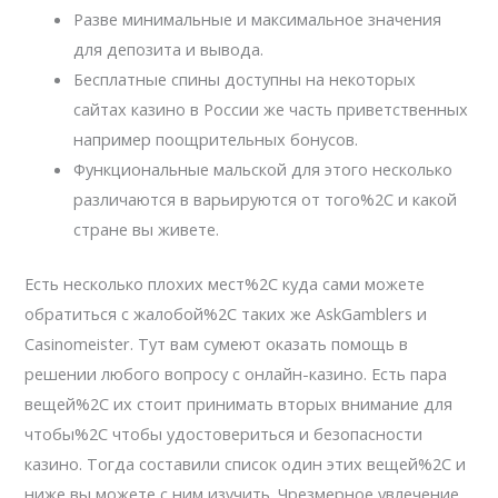
Разве минимальные и максимальное значения
для депозита и вывода.
Бесплатные спины доступны на некоторых
сайтах казино в России же часть приветственных
например поощрительных бонусов.
Функциональные мальской для этого несколько
различаются в варьируются от того%2C и какой
стране вы живете.
Есть несколько плохих мест%2C куда сами можете
обратиться с жалобой%2C таких же AskGamblers и
Casinomeister. Тут вам сумеют оказать помощь в
решении любого вопросу с онлайн-казино. Есть пара
вещей%2C их стоит принимать вторых внимание для
чтобы%2C чтобы удостовериться и безопасности
казино. Тогда составили список один этих вещей%2C и
ниже вы можете с ним изучить. Чрезмерное увлечение