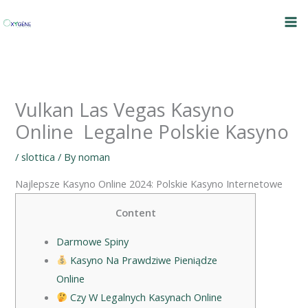
Skip
to
content
Vulkan Las Vegas Kasyno
Online ️ Legalne Polskie Kasyno
/
slottica
/ By
noman
Najlepsze Kasyno Online 2024: Polskie Kasyno Internetowe
Content
Darmowe Spiny
Kasyno Na Prawdziwe Pieniądze
Online
Czy W Legalnych Kasynach Online