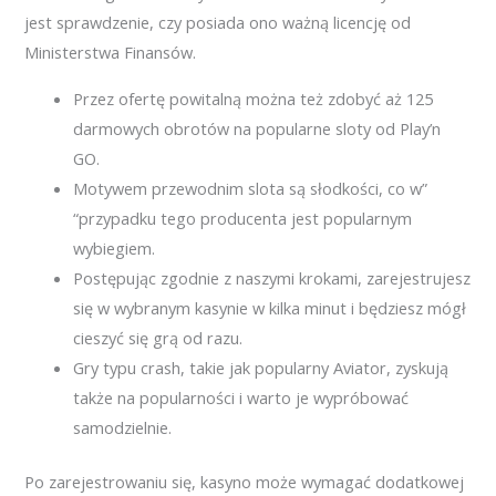
jest sprawdzenie, czy posiada ono ważną licencję od
Ministerstwa Finansów.
Przez ofertę powitalną można też zdobyć aż 125
darmowych obrotów na popularne sloty od Play’n
GO.
Motywem przewodnim slota są słodkości, co w”
“przypadku tego producenta jest popularnym
wybiegiem.
Postępując zgodnie z naszymi krokami, zarejestrujesz
się w wybranym kasynie w kilka minut i będziesz mógł
cieszyć się grą od razu.
Gry typu crash, takie jak popularny Aviator, zyskują
także na popularności i warto je wypróbować
samodzielnie.
Po zarejestrowaniu się, kasyno może wymagać dodatkowej