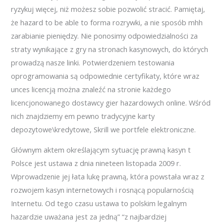
ryzykuj więcej, niż możesz sobie pozwolić stracić. Pamiętaj,
że hazard to be able to forma rozrywki, a nie sposób mhh
zarabianie pieniędzy. Nie ponosimy odpowiedzialności za
straty wynikające z gry na stronach kasynowych, do których
prowadzą nasze linki. Potwierdzeniem testowania
oprogramowania są odpowiednie certyfikaty, które wraz
unces licencją można znaleźć na stronie każdego
licencjonowanego dostawcy gier hazardowych online. Wśród
nich znajdziemy em pewno tradycyjne karty
depozytowe\kredytowe, Skrill we portfele elektroniczne.
Głównym aktem określającym sytuację prawną kasyn t
Polsce jest ustawa z dnia nineteen listopada 2009 r.
Wprowadzenie jej łata lukę prawną, która powstała wraz z
rozwojem kasyn internetowych i rosnącą popularnością
Internetu. Od tego czasu ustawa to polskim legalnym
hazardzie uważana jest za jedną” “z najbardziej