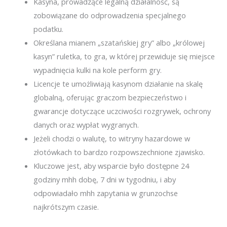
Kasyna, prowadzące legalną działalność, są
zobowiązane do odprowadzenia specjalnego
podatku.
Określana mianem „szatańskiej gry” albo „królowej
kasyn” ruletka, to gra, w której przewiduje się miejsce
wypadnięcia kulki na kole perform gry.
Licencje te umożliwiają kasynom działanie na skalę
globalną, oferując graczom bezpieczeństwo i
gwarancje dotyczące uczciwości rozgrywek, ochrony
danych oraz wypłat wygranych.
Jeżeli chodzi o walutę, to witryny hazardowe w
złotówkach to bardzo rozpowszechnione zjawisko.
Kluczowe jest, aby wsparcie było dostępne 24
godziny mhh dobę, 7 dni w tygodniu, i aby
odpowiadało mhh zapytania w grunzochse
najkrótszym czasie.