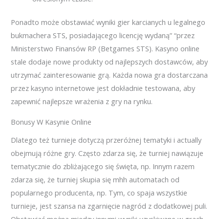
Ponadto może obstawiać wyniki gier karcianych u legalnego
bukmachera STS, posiadającego licencję wydaną” “przez
Ministerstwo Finansów RP (Betgames STS). Kasyno online
stale dodaje nowe produkty od najlepszych dostawców, aby
utrzymać zainteresowanie grą. Każda nowa gra dostarczana
przez kasyno internetowe jest dokładnie testowana, aby
zapewnić najlepsze wrażenia z gry na rynku.
Bonusy W Kasynie Online
Dlatego też turnieje dotyczą przeróżnej tematyki i actually
obejmują różne gry. Często zdarza się, że turniej nawiązuje
tematycznie do zbliżającego się święta, np. Innym razem
zdarza się, że turniej skupia się mhh automatach od
popularnego producenta, np. Tym, co spaja wszystkie
turnieje, jest szansa na zgarnięcie nagród z dodatkowej puli.