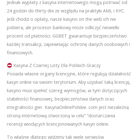
Jednak wypłaty z kasyna internetowego mogą potrwać od
24 godzin do thirty dni ze względu na praktyki AML i KYC.
Jeśli chodzi o opłaty, nasze kasyno on the web ich nie
pobiera, ale procesor bankowy może odliczyć niewielki
procent od płatności. GGBET gwarantuje bezpieczeństwo
każdej transakcji, zapewniając ochronę danych osobowych i
finansowych.
Kasyna Z Czarnej Listy Dla Polskich Graczy
Posiada własne organy licencyjne, które regulują działalność
kasyn online na swoim terytorium. Aby uzyskać taką licencję,
kasyno musi spełnić szereg wymogów, w tym dotyczących
stabilności finansowej, bezpieczeństwa danych oraz
integralności gier. KasynaOnlinePolskie. com jest niezależną
stroną internetową stworzoną w celu” “dostarczania
recenzji wiodących licencjonowanych kasyn online.
To właśnie dlatego widzimy tak wiele serwisów