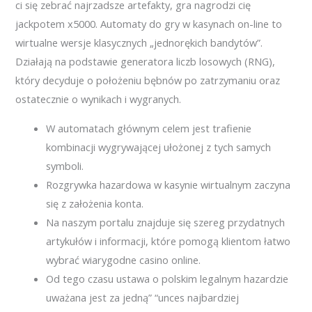
ci się zebrać najrzadsze artefakty, gra nagrodzi cię
jackpotem x5000. Automaty do gry w kasynach on-line to
wirtualne wersje klasycznych „jednorękich bandytów”.
Działają na podstawie generatora liczb losowych (RNG),
który decyduje o położeniu bębnów po zatrzymaniu oraz
ostatecznie o wynikach i wygranych.
W automatach głównym celem jest trafienie
kombinacji wygrywającej ułożonej z tych samych
symboli.
Rozgrywka hazardowa w kasynie wirtualnym zaczyna
się z założenia konta.
Na naszym portalu znajduje się szereg przydatnych
artykułów i informacji, które pomogą klientom łatwo
wybrać wiarygodne casino online.
Od tego czasu ustawa o polskim legalnym hazardzie
uważana jest za jedną” “unces najbardziej