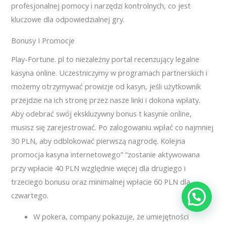
profesjonalnej pomocy i narzędzi kontrolnych, co jest
kluczowe dla odpowiedzialnej gry.
Bonusy I Promocje
Play-Fortune. pl to niezależny portal recenzujący legalne
kasyna online. Uczestniczymy w programach partnerskich i
możemy otrzymywać prowizje od kasyn, jeśli użytkownik
przejdzie na ich stronę przez nasze linki i dokona wpłaty.
Aby odebrać swój ekskluzywny bonus t kasynie online,
musisz się zarejestrować. Po zalogowaniu wpłać co najmniej
30 PLN, aby odblokować pierwszą nagrodę. Kolejna
promocja kasyna internetowego” “zostanie aktywowana
przy wpłacie 40 PLN względnie więcej dla drugiego i
trzeciego bonusu oraz minimalnej wpłacie 60 PLN dla
czwartego.
W pokera, company pokazuje, że umiejętności