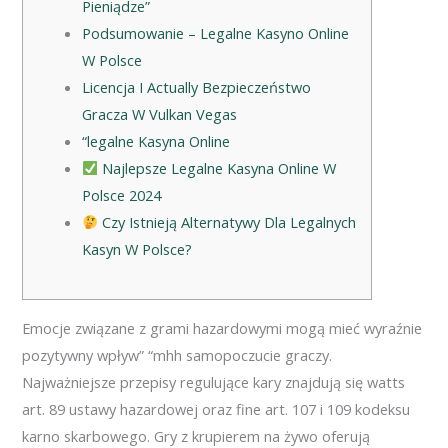
Pieniądze”
Podsumowanie – Legalne Kasyno Online
W Polsce
Licencja I Actually Bezpieczeństwo
Gracza W Vulkan Vegas
“legalne Kasyna Online
Najlepsze Legalne Kasyna Online W
Polsce 2024
Czy Istnieją Alternatywy Dla Legalnych
Kasyn W Polsce?
Emocje związane z grami hazardowymi mogą mieć wyraźnie
pozytywny wpływ” “mhh samopoczucie graczy.
Najważniejsze przepisy regulujące kary znajdują się watts
art. 89 ustawy hazardowej oraz fine art. 107 i 109 kodeksu
karno skarbowego. Gry z krupierem na żywo oferują