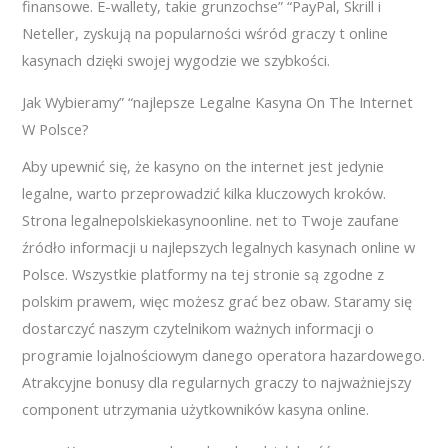
finansowe. E-wallety, takie grunzochse” “PayPal, Skrill i
Neteller, zyskują na popularności wśród graczy t online
kasynach dzięki swojej wygodzie we szybkości.
Jak Wybieramy” “najlepsze Legalne Kasyna On The Internet
W Polsce?
Aby upewnić się, że kasyno on the internet jest jedynie
legalne, warto przeprowadzić kilka kluczowych kroków.
Strona legalnepolskiekasynoonline. net to Twoje zaufane
źródło informacji u najlepszych legalnych kasynach online w
Polsce. Wszystkie platformy na tej stronie są zgodne z
polskim prawem, więc możesz grać bez obaw. Staramy się
dostarczyć naszym czytelnikom ważnych informacji o
programie lojalnościowym danego operatora hazardowego.
Atrakcyjne bonusy dla regularnych graczy to najważniejszy
component utrzymania użytkowników kasyna online.