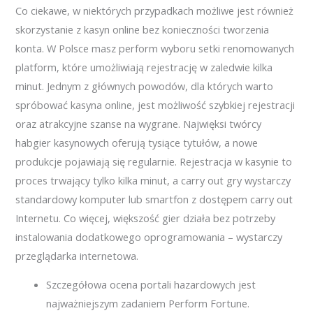
Co ciekawe, w niektórych przypadkach możliwe jest również
skorzystanie z kasyn online bez konieczności tworzenia
konta. W Polsce masz perform wyboru setki renomowanych
platform, które umożliwiają rejestrację w zaledwie kilka
minut. Jednym z głównych powodów, dla których warto
spróbować kasyna online, jest możliwość szybkiej rejestracji
oraz atrakcyjne szanse na wygrane. Najwięksi twórcy
habgier kasynowych oferują tysiące tytułów, a nowe
produkcje pojawiają się regularnie. Rejestracja w kasynie to
proces trwający tylko kilka minut, a carry out gry wystarczy
standardowy komputer lub smartfon z dostępem carry out
Internetu. Co więcej, większość gier działa bez potrzeby
instalowania dodatkowego oprogramowania – wystarczy
przeglądarka internetowa.
Szczegółowa ocena portali hazardowych jest
najważniejszym zadaniem Perform Fortune.