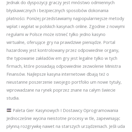
Jednak do dyspozycji graczy jest mnóstwo odmiennych
błyskawicznych i bezpiecznych sposobów dokonania
płatności. Poniżej przedstawiamy najpopularniejsze metody
wpłat i wypłat w polskich kasynach online. Zgodnie z nowymi
regułami w Polsce może istnieć tylko jedno kasyno
wirtualne, oferujące gry na prawdziwe pieniądze. Portal
hazardowy jest kontrolowany przez odpowiednie organy,
the typowanie zakładów em gry jest legalne tylko w tych
firmach, które posiadają odpowiednie zezwolenie Ministra
Finansów. Najlepsze kasyna internetowe dbają też o
nieustanne poszerzenie swojego portfolio um nowe tytuły,
wprowadzane na rynek poprzez znane na całym świecie
studia.
Paleta Gier Kasynowych I Dostawcy Oprogramowania
Jednocześnie wycina nieistotne procesy w tle, zapewniając
płynną rozgrywkę nawet na starszych urządzeniach. Jeśli uda