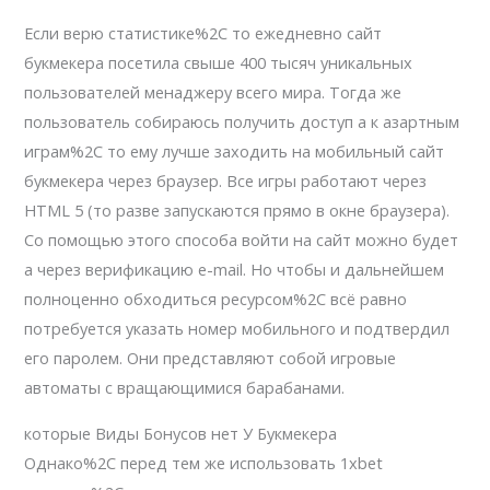
Если верю статистике%2C то ежедневно сайт
букмекера посетила свыше 400 тысяч уникальных
пользователей менаджеру всего мира. Тогда же
пользователь собираюсь получить доступ а к азартным
играм%2C то ему лучше заходить на мобильный сайт
букмекера через браузер. Все игры работают через
HTML 5 (то разве запускаются прямо в окне браузера).
Со помощью этого способа войти на сайт можно будет
а через верификацию e-mail. Но чтобы и дальнейшем
полноценно обходиться ресурсом%2C всё равно
потребуется указать номер мобильного и подтвердил
его паролем. Они представляют собой игровые
автоматы с вращающимися барабанами.
которые Виды Бонусов нет У Букмекера
Однако%2C перед тем же использовать 1xbet