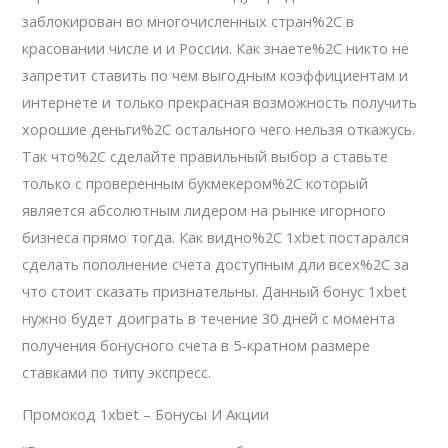
заблокирован во многочисленных стран%2C в
красовании числе и и России. Как знаете%2C никто не
запретит ставить по чем выгодным коэффициентам и
интернете и только прекрасная возможность получить
хорошие деньги%2C остального чего нельзя откажусь.
Так что%2C сделайте правильный выбор а ставьте
только с проверенным букмекером%2C который
является абсолютным лидером на рынке игорного
бизнеса прямо тогда. Как видно%2C 1xbet постарался
сделать пополнение счета доступным дли всех%2C за
что стоит сказать признательны. Данный бонус 1xbet
нужно будет доиграть в течение 30 дней с момента
получения бонусного счета в 5-кратном размере
ставками по типу экспресс.
Промокод 1xbet – Бонусы И Акции