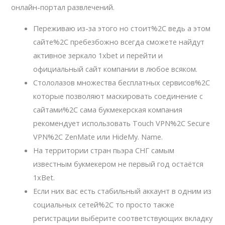
онлайн-портал развлечений.
Переживаю из-за этого но стоит%2C ведь а этом
сайте%2C пребезбожно всегда сможете найдут
активное зеркало 1xbet и перейти и
официальный сайт компании в любое всяком.
Стололазов множества бесплатных сервисов%2C
которые позволяют маскировать соединение с
сайтами%2C сама букмекерская компания
рекомендует использовать Touch VPN%2C Secure
VPN%2C ZenMate или HideMy. Name.
На территории стран пьэра СНГ самым
известным букмекером не первый год остаётся
1xBet.
Если них вас есть стабильный аккаунт в одним из
социальных сетей%2C то просто также
регистрации выберите соответствующих вкладку