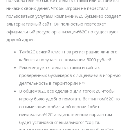
пользователь но сможет делать ставки или останется
никаких своих денег. Чтобы игроки не перестали
пользоваться услугами компании%2C букмекер создает
альтернативный сайт. Он полностью повторяет
официальный ресурс организации%2C но существуют
другой адрес.
Так%2C всякий клиент за регистрацию личного
кабинета получает от компании 5000 рублей.
Рекомендуется делать ставки и сайтах
проверенных букмекеров с лицензией в игорную
деятельность в территории РФ.
В общем%2C все сделано дли того%2C чтобы
игроку было удобно помогать беттингом%2C но
оптимизация мобильной версии 1хбет
неидеальна%2C и единственным вариантом
будет установка специального” “софта.