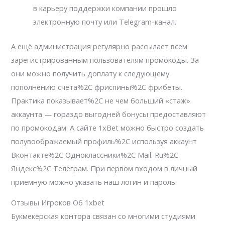
в карьеру поддержки компании прошло
электронную почту или Telegram-канал.
А ещё администрация регулярно рассылает всем
зарегистрированным пользователям промокоды. За
они можно получить доплату к следующему
пополнению счета%2C фриспины%2C фрибеты.
Практика показывает%2C не чем больший «стаж»
аккаунта — гораздо выгодней бонусы предоставляют
по промокодам. А сайте 1xBet можно быстро создать
полувоображаемый профиль%2C используя аккаунт
Вконтакте%2C Одноклассники%2C Mail. Ru%2C
Яндекс%2C Телеграм. При первом входом в личный
приемную можно указать наш логин и пароль.
Отзывы Игроков Об 1xbet
Букмекерская контора связан cо многими студиями