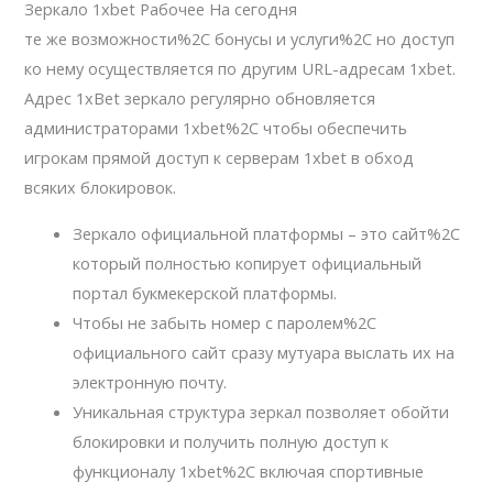
Зеркало 1xbet Рабочее На сегодня
те же возможности%2C бонусы и услуги%2C но доступ
ко нему осуществляется по другим URL-адресам 1xbet.
Адрес 1xBet зеркало регулярно обновляется
администраторами 1xbet%2C чтобы обеспечить
игрокам прямой доступ к серверам 1xbet в обход
всяких блокировок.
Зеркало официальной платформы – это сайт%2C
который полностью копирует официальный
портал букмекерской платформы.
Чтобы не забыть номер с паролем%2C
официального сайт сразу мутуара выслать их на
электронную почту.
Уникальная структура зеркал позволяет обойти
блокировки и получить полную доступ к
функционалу 1xbet%2C включая спортивные