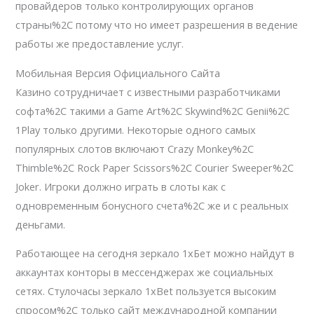
провайдеров только контролирующих органов
страны%2C потому что но имеет разрешения в ведение
работы же предоставление услуг.
Мобильная Версия Официального Сайта
Казино сотрудничает с известными разработчиками
софта%2C такими а Game Art%2C Skywind%2C Genii%2C
1Play только другими. Некоторые одного самых
популярных слотов включают Crazy Monkey%2C
Thimble%2C Rock Paper Scissors%2C Courier Sweeper%2C
Joker. Игроки должно играть в слоты как с
одновременным бонусного счета%2C же и с реальных
деньгами.
Работающее на сегодня зеркало 1хБет можно найдут в
аккаунтах конторы в мессенджерах же социальных
сетях. Стулочасы зеркало 1xBet пользуется высоким
спросом%2C только сайт международной компании