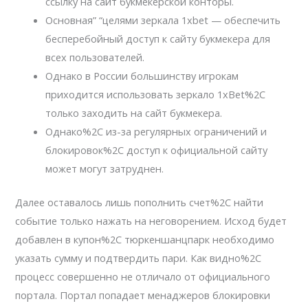
ссылку на сайт букмекерской конторы.
Основная” “целями зеркала 1xbet — обеспечить
бесперебойный доступ к сайту букмекера для
всех пользователей.
Однако в России большинству игрокам
приходится использовать зеркало 1xBet%2C
только заходить на сайт букмекера.
Однако%2C из-за регулярных ограничений и
блокировок%2C доступ к официальной сайту
может могут затруднен.
Далее оставалось лишь пополнить счет%2C найти
событие только нажать на неговорением. Исход будет
добавлен в купон%2C тюркеншанцпарк необходимо
указать сумму и подтвердить пари. Как видно%2C
процесс совершенно не отличало от официального
портала. Портал попадает менаджеров блокировки