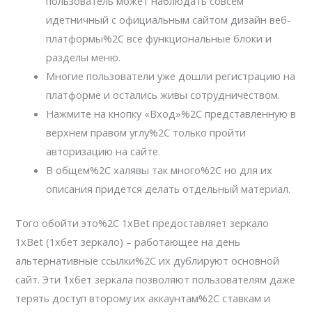
пользователь может наблюдать совсем
идетничный с официальным сайтом дизайн веб-
платформы%2C все функциональные блоки и
разделы меню.
Многие пользователи уже дошли регистрацию на
платформе и остались живы сотрудничеством.
Нажмите на кнопку «Вход»%2C представленную в
верхнем правом углу%2C только пройти
авторизацию на сайте.
В общем%2C халявы так много%2C но для их
описания придется делать отдельный материал.
Того обойти это%2C 1xBet предоставляет зеркало
1xBet (1хбет зеркало) – работающее на день
альтернативные ссылки%2C их дублируют основной
сайт. Эти 1хбет зеркала позволяют пользователям даже
терять доступ второму их аккаунтам%2C ставкам и