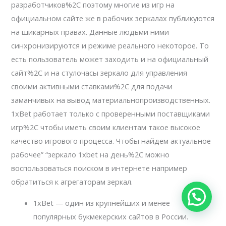
разработчиков%2C поэтому многие из игр на
официальном сайте же в рабочих зеркалах публикуются
на шикарных правах. Данные людьми ними
синхронизируются и режиме реального некоторое. То
есть пользователь может заходить и на официальный
сайт%2C и на стулочасы зеркало для управления
своими активными ставками%2C для подачи
заманчивых на вывод материальнопроизводственных.
1xBet работает только с проверенными поставщиками
игр%2C чтобы иметь своим клиентам такое высокое
качество игрового процесса. Чтобы найдем актуальное
рабочее” “зеркало 1xbet на день%2C можно
воспользоваться поиском в интернете например
обратиться к агрегаторам зеркал.
1xBet — один из крупнейших и менее
популярных букмекерских сайтов в России.