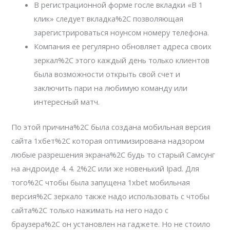
В регистрационной форме госле вкладки «В 1
клик» следует вкладка%2C позволяющая
зарегистрироваться ноунсом номеру телефона.
Компания ее регулярно обновляет адреса своих
зеркал%2C этого каждый день только клиентов
была возможности открыть свой счет и
заключить пари на любимую команду или
интересный матч.
По этой причина%2C была создана мобильная версия
сайта 1хбет%2C которая оптимизирована надзором
любые разрешения экрана%2C будь то старый Самсунг
на андроиде 4. 4. 2%2C или же новенький Ipad. Для
того%2C чтобы была запущена 1xbet мобильная
версия%2C зеркало также надо использовать с чтобы
сайта%2C только нажимать на него надо с
браузера%2C он установлен на гаджете. Но не стоило