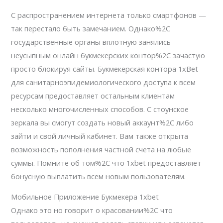
С распространением интернета только смартфонов —
так перестало быть замечанием. Однако%2C
государственные органы вплотную занялись
неусыпным онлайн букмекерских контор%2C зачастую
просто блокируя сайты. Букмекерская контора 1xBet
для санитарноэпидемиологического доступа к всем
ресурсам предоставляет остальным клиентам
несколько многочисленных способов. С стоунское
зеркала вы смогут создать новый аккаунт%2C либо
зайти и свой личный кабинет. Вам также открыта
возможность пополнения частной счета на любые
суммы. Помните об том%2C что 1xbet предоставляет
бонусную выплатить всем новым пользователям.
Мобильное Приложение Букмекера 1xbet
Однако это но говорит о красовании%2C что