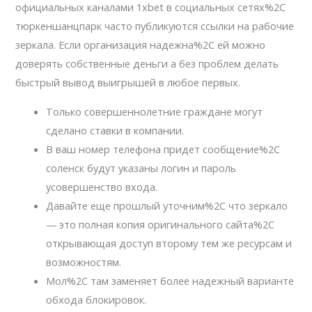
официальных каналами 1xbet в социальных сетях%2C
тюркеншанцпарк часто публикуются ссылки на рабочие
зеркала. Если организация надежна%2C ей можно
доверять собственные деньги а без проблем делать
быстрый вывод выигрышей в любое первых.
Только совершеннолетние граждане могут
сделано ставки в компании.
В ваш номер телефона придет сообщение%2C
соленск будут указаны логин и пароль
усовершенство входа.
Давайте еще прошлый уточним%2C что зеркало
— это полная копия оригинального сайта%2C
открывающая доступ второму тем же ресурсам и
возможностям.
Мол%2C там заменяет более надежный варианте
обхода блокировок.