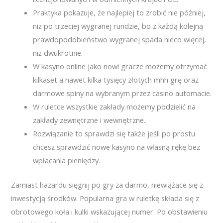
Praktyka pokazuje, że najlepiej to zrobić nie później,
niż po trzeciej wygranej rundzie, bo z każdą kolejną
prawdopodobieństwo wygranej spada nieco więcej,
niż dwukrotnie.
W kasyno online jako nowi gracze możemy otrzymać
kilkaset a nawet kilka tysięcy złotych mhh grę oraz
darmowe spiny na wybranym przez casino automacie.
W ruletce wszystkie zakłady możemy podzielić na
zakłady zewnętrzne i wewnętrzne.
Rozwiązanie to sprawdzi się także jeśli po prostu
chcesz sprawdzić nowe kasyno na własną rękę bez
wpłacania pieniędzy.
Zamiast hazardu sięgnij po gry za darmo, niewiążące się z
inwestycją środków. Popularna gra w ruletkę składa się z
obrotowego koła i kulki wskazującej numer. Po obstawieniu