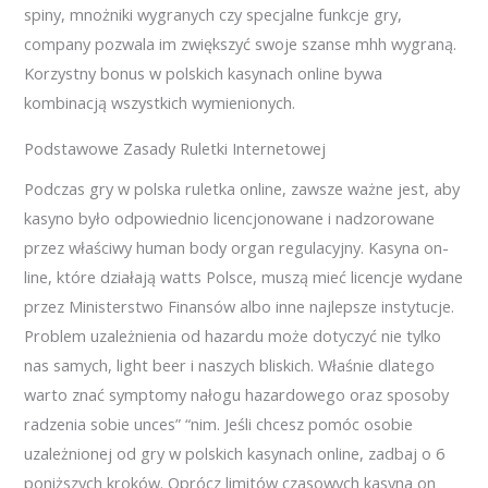
spiny, mnożniki wygranych czy specjalne funkcje gry,
company pozwala im zwiększyć swoje szanse mhh wygraną.
Korzystny bonus w polskich kasynach online bywa
kombinacją wszystkich wymienionych.
Podstawowe Zasady Ruletki Internetowej
Podczas gry w polska ruletka online, zawsze ważne jest, aby
kasyno było odpowiednio licencjonowane i nadzorowane
przez właściwy human body organ regulacyjny. Kasyna on-
line, które działają watts Polsce, muszą mieć licencje wydane
przez Ministerstwo Finansów albo inne najlepsze instytucje.
Problem uzależnienia od hazardu może dotyczyć nie tylko
nas samych, light beer i naszych bliskich. Właśnie dlatego
warto znać symptomy nałogu hazardowego oraz sposoby
radzenia sobie unces” “nim. Jeśli chcesz pomóc osobie
uzależnionej od gry w polskich kasynach online, zadbaj o 6
poniższych kroków. Oprócz limitów czasowych kasyna on