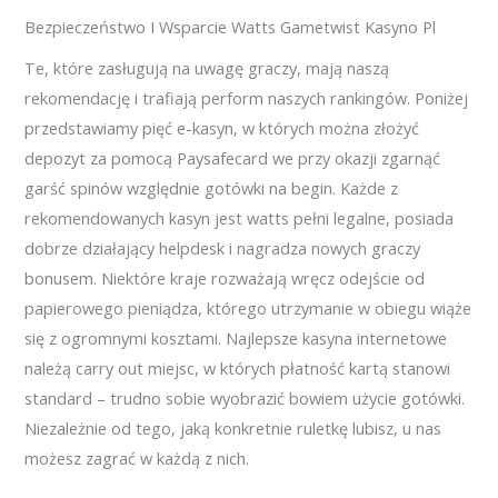
Bezpieczeństwo I Wsparcie Watts Gametwist Kasyno Pl
Te, które zasługują na uwagę graczy, mają naszą
rekomendację i trafiają perform naszych rankingów. Poniżej
przedstawiamy pięć e-kasyn, w których można złożyć
depozyt za pomocą Paysafecard we przy okazji zgarnąć
garść spinów względnie gotówki na begin. Każde z
rekomendowanych kasyn jest watts pełni legalne, posiada
dobrze działający helpdesk i nagradza nowych graczy
bonusem. Niektóre kraje rozważają wręcz odejście od
papierowego pieniądza, którego utrzymanie w obiegu wiąże
się z ogromnymi kosztami. Najlepsze kasyna internetowe
należą carry out miejsc, w których płatność kartą stanowi
standard – trudno sobie wyobrazić bowiem użycie gotówki.
Niezależnie od tego, jaką konkretnie ruletkę lubisz, u nas
możesz zagrać w każdą z nich.