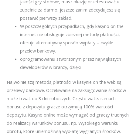
jakości gry stołowe, masz okazję przetestować u
zupełnie za darmo, jeszcze zanim zdecydujesz się
postawić pierwszy zakład.
W poszczególnych przypadkach, gdy kasyno on the
internet nie obsługuje zbieżnej metody płatności,
oferuje alternatywny sposób wypłaty – zwykle
przelew bankowy.
oprogramowaniu stworzonym przez największych
deweloperów w branży, dzięki
Najwolniejszą metodą płatności w kasynie on the web są
przelewy bankowe. Oczekiwanie na zaksięgowanie środków
może trwać do 3 dni roboczych. Często watts ramach
bonusu z depozytu gracze otrzymują 100% wartości
depozytu. Kasyno online może wymagać od graczy trudnych
do realizacji warunków bonusu, np. Wysokiego warunku
obrotu, które uniemożliwią wypłatę wygranych środków.