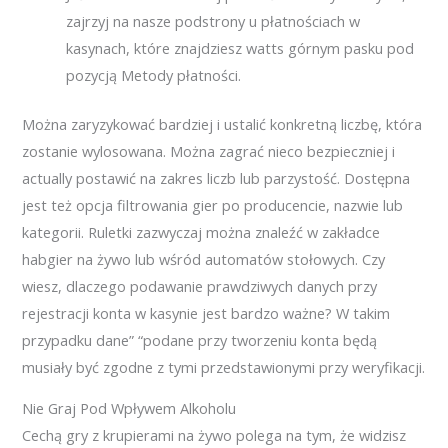
zajrzyj na nasze podstrony u płatnościach w
kasynach, które znajdziesz watts górnym pasku pod
pozycją Metody płatności.
Można zaryzykować bardziej i ustalić konkretną liczbę, która
zostanie wylosowana. Można zagrać nieco bezpieczniej i
actually postawić na zakres liczb lub parzystość. Dostępna
jest też opcja filtrowania gier po producencie, nazwie lub
kategorii. Ruletki zazwyczaj można znaleźć w zakładce
habgier na żywo lub wśród automatów stołowych. Czy
wiesz, dlaczego podawanie prawdziwych danych przy
rejestracji konta w kasynie jest bardzo ważne? W takim
przypadku dane” “podane przy tworzeniu konta będą
musiały być zgodne z tymi przedstawionymi przy weryfikacji.
Nie Graj Pod Wpływem Alkoholu
Cechą gry z krupierami na żywo polega na tym, że widzisz