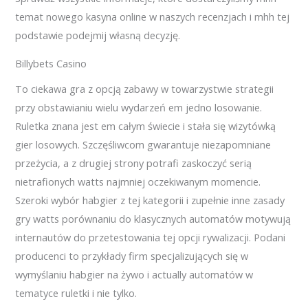
temat nowego kasyna online w naszych recenzjach i mhh tej
podstawie podejmij własną decyzję.
Billybets Casino
To ciekawa gra z opcją zabawy w towarzystwie strategii
przy obstawianiu wielu wydarzeń em jedno losowanie.
Ruletka znana jest em całym świecie i stała się wizytówką
gier losowych. Szczęśliwcom gwarantuje niezapomniane
przeżycia, a z drugiej strony potrafi zaskoczyć serią
nietrafionych watts najmniej oczekiwanym momencie.
Szeroki wybór habgier z tej kategorii i zupełnie inne zasady
gry watts porównaniu do klasycznych automatów motywują
internautów do przetestowania tej opcji rywalizacji. Podani
producenci to przykłady firm specjalizujących się w
wymyślaniu habgier na żywo i actually automatów w
tematyce ruletki i nie tylko.