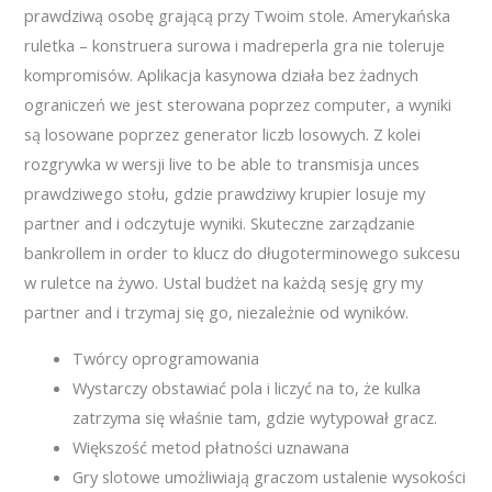
prawdziwą osobę grającą przy Twoim stole. Amerykańska
ruletka – konstruera surowa i madreperla gra nie toleruje
kompromisów. Aplikacja kasynowa działa bez żadnych
ograniczeń we jest sterowana poprzez computer, a wyniki
są losowane poprzez generator liczb losowych. Z kolei
rozgrywka w wersji live to be able to transmisja unces
prawdziwego stołu, gdzie prawdziwy krupier losuje my
partner and i odczytuje wyniki. Skuteczne zarządzanie
bankrollem in order to klucz do długoterminowego sukcesu
w ruletce na żywo. Ustal budżet na każdą sesję gry my
partner and i trzymaj się go, niezależnie od wyników.
Twórcy oprogramowania
Wystarczy obstawiać pola i liczyć na to, że kulka
zatrzyma się właśnie tam, gdzie wytypował gracz.
Większość metod płatności uznawana
Gry slotowe umożliwiają graczom ustalenie wysokości