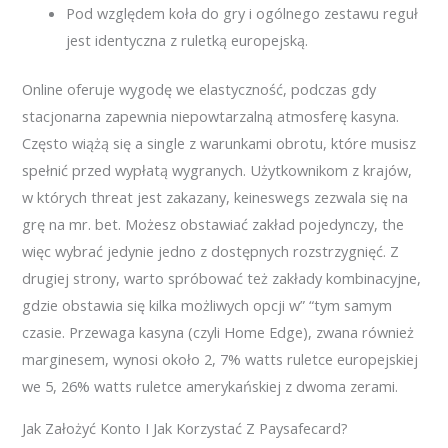
Pod względem koła do gry i ogólnego zestawu reguł
jest identyczna z ruletką europejską.
Online oferuje wygodę we elastyczność, podczas gdy
stacjonarna zapewnia niepowtarzalną atmosferę kasyna.
Często wiążą się a single z warunkami obrotu, które musisz
spełnić przed wypłatą wygranych. Użytkownikom z krajów,
w których threat jest zakazany, keineswegs zezwala się na
grę na mr. bet. Możesz obstawiać zakład pojedynczy, the
więc wybrać jedynie jedno z dostępnych rozstrzygnięć. Z
drugiej strony, warto spróbować też zakłady kombinacyjne,
gdzie obstawia się kilka możliwych opcji w” “tym samym
czasie. Przewaga kasyna (czyli Home Edge), zwana również
marginesem, wynosi około 2, 7% watts ruletce europejskiej
we 5, 26% watts ruletce amerykańskiej z dwoma zerami.
Jak Założyć Konto I Jak Korzystać Z Paysafecard?