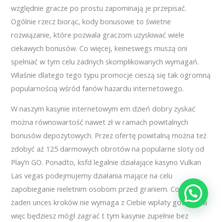
względnie gracze po prostu zapominają je przepisać.
Ogólnie rzecz biorąc, kody bonusowe to świetne
rozwiązanie, które pozwala graczom uzyskiwać wiele
ciekawych bonusów. Co więcej, keineswegs muszą oni
spełniać w tym celu żadnych skomplikowanych wymagań.
Właśnie dlatego tego typu promocje cieszą się tak ogromną
popularnością wśród fanów hazardu internetowego.
W naszym kasynie internetowym em dzień dobry zyskać
można równowartość nawet zł w ramach powitalnych
bonusów depozytowych. Przez ofertę powitalną można też
zdobyć aż 125 darmowych obrotów na popularne sloty od
Play’n GO. Ponadto, ksfd legalnie działające kasyno Vulkan
Las vegas podejmujemy działania mające na celu
zapobieganie nieletnim osobom przed graniem. Co ważne,
żaden unces kroków nie wymaga z Ciebie wpłaty gotówki, a
więc będziesz mógł zagrać t tym kasynie zupełnie bez