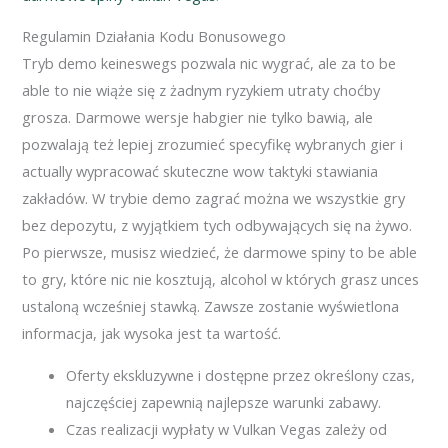
Regulamin Działania Kodu Bonusowego
Tryb demo keineswegs pozwala nic wygrać, ale za to be
able to nie wiąże się z żadnym ryzykiem utraty choćby
grosza. Darmowe wersje habgier nie tylko bawią, ale
pozwalają też lepiej zrozumieć specyfikę wybranych gier i
actually wypracować skuteczne wow taktyki stawiania
zakładów. W trybie demo zagrać można we wszystkie gry
bez depozytu, z wyjątkiem tych odbywających się na żywo.
Po pierwsze, musisz wiedzieć, że darmowe spiny to be able
to gry, które nic nie kosztują, alcohol w których grasz unces
ustaloną wcześniej stawką. Zawsze zostanie wyświetlona
informacja, jak wysoka jest ta wartość.
Oferty ekskluzywne i dostępne przez określony czas,
najczęściej zapewnią najlepsze warunki zabawy.
Czas realizacji wypłaty w Vulkan Vegas zależy od