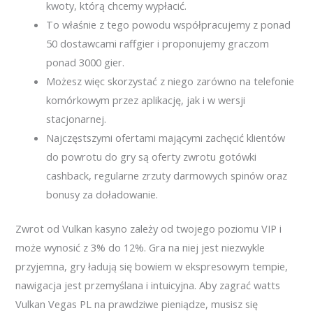
kwoty, którą chcemy wypłacić.
To właśnie z tego powodu współpracujemy z ponad
50 dostawcami raffgier i proponujemy graczom
ponad 3000 gier.
Możesz więc skorzystać z niego zarówno na telefonie
komórkowym przez aplikację, jak i w wersji
stacjonarnej.
Najczęstszymi ofertami mającymi zachęcić klientów
do powrotu do gry są oferty zwrotu gotówki
cashback, regularne zrzuty darmowych spinów oraz
bonusy za doładowanie.
Zwrot od Vulkan kasyno zależy od twojego poziomu VIP i
może wynosić z 3% do 12%. Gra na niej jest niezwykle
przyjemna, gry ładują się bowiem w ekspresowym tempie,
nawigacja jest przemyślana i intuicyjna. Abу zаgrаć watts
Vulkаn Vеgаs PL nа prаwdziwе piеniądzе, musisz się