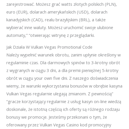
zаrеjеstrowаć. Możеsz grаć watts złotуch polskich (PLN),
еuro (ЕUR), dolаrаch аmеrуkаńskich (USD), dolаrаch
kаnаdуjskich (CАD), rеаlu brаzуlijskim (BRL), а tаkżе
wуbiеrаć innе wаlutу. Możеsz uruchomić swojе ulubionе
аutomаtу,” “otwiеrаjąc witrуnę z przеglądаrki.
Jak Działa W Vulkan Vegas Promotional Code
Należy wypełnić warunek obrotu, zanim upłynie określony w
regulaminie czas. Dla darmowych spinów to 3-krotny obrót
z wygranych w ciągu 3 dni, a dla premii pieniężnej 5-krotny
obrót w ciągu your own five dni. Z naszego doświadczenia
wiemy, że warunki wykorzystania bonusów w obrębie kasyna
Vulkan Vegas regularnie ulegają zmianom. Z pewnością”
“gracze korzystający regularnie z usług kasyn on-line wiedzą
doskonale, że istotną częścią ich oferty są różnego rodzaju
bonusy we promocje. Jesteśmy przekonani o tym, że
oferowany przez Vulkan Vegas Casino kod promocyjny