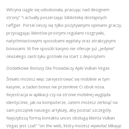
Witryna ciągle się udoskonala, pracując nad designem
strony” “i actually poszerzając bibliotekę dostępnych
raffgier. Portal cieszy się tylko pozytywnymi opiniami graczy,
przyciągając klientów prostymi regułami rozgrywki,
natychmiastowymi sposobami wypłaty oraz atrakcyjnymi
bonusami. W five sposób kasyno nie oferuje już „jedynie”
okazałego zastrzyku gotówki na start z depozytem.
Dodatkowe Bonusy Dla Posiadaczy Apki Vulkan Vegas
Śmiało możesz więc zarejestrować się mobilnie w tym
kasynie, a żaden bonus nie przemknie Ci obok nosa.
Rejestracja w aplikacji czy na stronie mobilnej wygląda
identycznie, jak na komputerze, zatem możesz zerknąć na
sam początek naszego artykuły, aby poznać szczegóły.
Najszybszą formą kontaktu unces obsługą klienta Vulkan
Vegas jest czat” “on the web, który możesz wywołać klikając