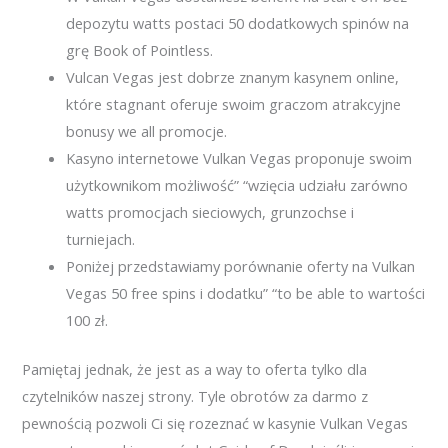
depozytu watts postaci 50 dodatkowych spinów na
grę Book of Pointless.
Vulcan Vegas jest dobrze znanym kasynem online,
które stagnant oferuje swoim graczom atrakcyjne
bonusy we all promocje.
Kasyno internetowe Vulkan Vegas proponuje swoim
użytkownikom możliwość” “wzięcia udziału zarówno
watts promocjach sieciowych, grunzochse i
turniejach.
Poniżej przedstawiamy porównanie oferty na Vulkan
Vegas 50 free spins i dodatku” “to be able to wartości
100 zł.
Pamiętaj jednak, że jest as a way to oferta tylko dla
czytelników naszej strony. Tyle obrotów za darmo z
pewnością pozwoli Ci się rozeznać w kasynie Vulkan Vegas