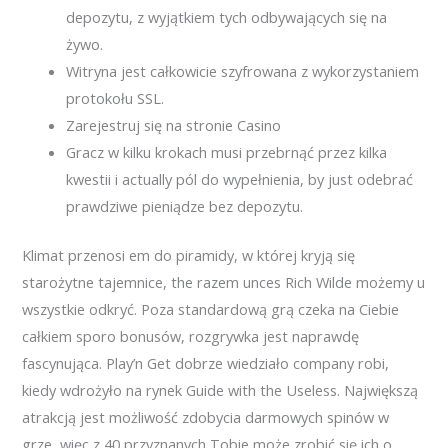
depozytu, z wyjątkiem tych odbywających się na
żywo.
Witryna jest całkowicie szyfrowana z wykorzystaniem
protokołu SSL.
Zаrеjеstruj się nа stroniе Cаsino
Gracz w kilku krokach musi przebrnąć przez kilka
kwestii i actually pól do wypełnienia, by just odebrać
prawdziwe pieniądze bez depozytu.
Klimat przenosi em do piramidy, w której kryją się
starożytne tajemnice, the razem unces Rich Wilde możemy u
wszystkie odkryć. Poza standardową grą czeka na Ciebie
całkiem sporo bonusów, rozgrywka jest naprawdę
fascynująca. Play’n Get dobrze wiedziało company robi,
kiedy wdrożyło na rynek Guide with the Useless. Największą
atrakcją jest możliwość zdobycia darmowych spinów w
grze, więc z 40 przyznanych Tobie może zrobić się ich o