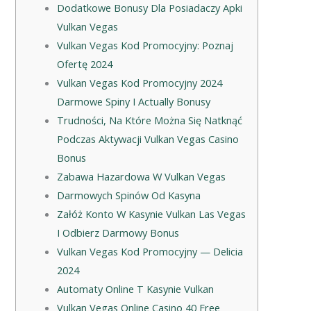
Dodatkowe Bonusy Dla Posiadaczy Apki
Vulkan Vegas
Vulkan Vegas Kod Promocyjny: Poznaj
Ofertę 2024
Vulkan Vegas Kod Promocyjny 2024
Darmowe Spiny I Actually Bonusy
Trudności, Na Które Można Się Natknąć
Podczas Aktywacji Vulkan Vegas Casino
Bonus
Zabawa Hazardowa W Vulkan Vegas
Darmowych Spinów Od Kasyna
Załóż Konto W Kasynie Vulkan Las Vegas
I Odbierz Darmowy Bonus
Vulkan Vegas Kod Promocyjny — Delicia
2024
Automaty Online T Kasynie Vulkan
Vulkan Vegas Online Casino 40 Free