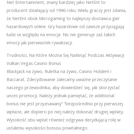
Net Entertainment, znany bardziej jako NetEnt to
producent działający od 1996 roku. Wielu graczy jest zdania,
że NetEnt obok Microgaming to najlepszy dostawca gier
hazardowych online. Gry hazardowe od zawsze przyciągają
ludzi se względu na emocje. Nic nie generuje zaś takich
emocji jak pierwiastek rywalizacji.
Trudności, Na Które Można Się Natknąć Podczas Aktywacji
Vulkan Vegas Casino Bonus
Blackjack na żywo, Ruletka na żywo, Casino Holdem i
Baccarat. Zdecydowanie zalecamy uważne przeczytanie
naszego przewodnika, aby dowiedzieć się, jak skorzystać
unces promocji. Należy jednak pamiętać, że additional
bonus nie jest przyznawany” “bezpośrednio przy pierwszej
wpłacie, ale dopiero po niej należy dokonać drugiej wpłaty.
Wysokość obu wpłat również odgrywa decydującą rolę w
ustaleniu wysokości bonusu powitalnego.