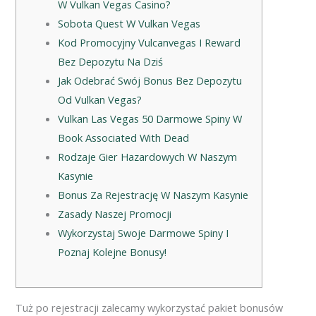
W Vulkan Vegas Casino?
Sobota Quest W Vulkan Vegas
Kod Promocyjny Vulcanvegas I Reward
Bez Depozytu Na Dziś
Jak Odebrać Swój Bonus Bez Depozytu
Od Vulkan Vegas?
Vulkan Las Vegas 50 Darmowe Spiny W
Book Associated With Dead
Rodzaje Gier Hazardowych W Naszym
Kasynie
Bonus Za Rejestrację W Naszym Kasynie
Zasady Naszej Promocji
Wykorzystaj Swoje Darmowe Spiny I
Poznaj Kolejne Bonusy!
Tuż po rejestracji zalecamy wykorzystać pakiet bonusów