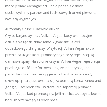
może jednak wymagać od Ciebie podania danych
osobowych my partner and i adresowych przed pierwszą
wypłatą wygranych.
Automaty Online T Kasynie Vulkan
Czy to kasyno xyz, czy Vulkan Vegas, kody promocyjne
działają wszędzie tidak samo – gwarantują coś
dodatkowego dla graczy. W sytuacji Vulkan Vegas extra
premią za użycie kodu promocyjnego przy rejestracji są
darmowe spiny. Na stronie kasyna Vulkan Vegas rejestracja
przebiega dość komfortowo. Raz, że jest szybka, the
particular dwa – możesz ją jeszcze bardziej usprawnić,
dzięki opcji zarejestrowania się za pomocą konta Yahoo and
google, Facebook czy Twittera. Nie zapomnij jednak o
Vulkan Vegas kod promocyjny, jeśli nie chcesz, aby najlepsze
bonusy przemknęły Ci obok nosa.