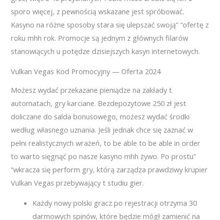
sporo więcej, z pewnością wskazane jest spróbować.
Kasyno na różne sposoby stara się ulepszać swoją” “ofertę z
roku mhh rok. Promocje są jednym z głównych filarów
stanowiących u potędze dzisiejszych kasyn internetowych.
Vulkan Vegas Kod Promocyjny — Oferta 2024
Możesz wydać przekazane pieniądze na zakłady t
automatach, gry karciane. Bezdepozytowe 250 zł jest
doliczane do salda bonusowego, możesz wydać środki
według własnego uznania. Jeśli jednak chce się zaznać w
pełni realistycznych wrażeń, to be able to be able in order
to warto sięgnąć po nasze kasyno mhh żywo. Po prostu”
“wkracza się perform gry, którą zarządza prawdziwy krupier
Vulkan Vegas przebywający t studiu gier.
Każdy nowy polski gracz po rejestracji otrzyma 30
darmowych spinów, które będzie mógł zamienić na