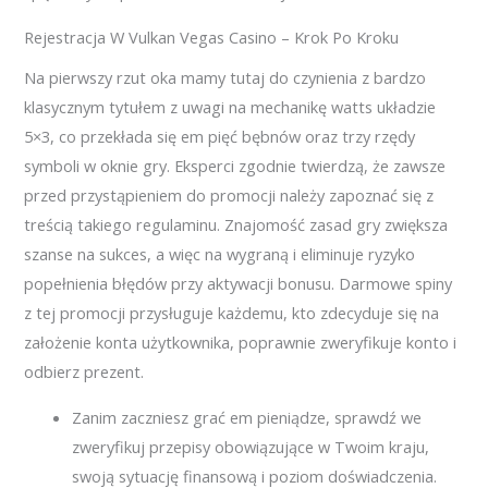
Rejestracja W Vulkan Vegas Casino – Krok Po Kroku
Na pierwszy rzut oka mamy tutaj do czynienia z bardzo
klasycznym tytułem z uwagi na mechanikę watts układzie
5×3, co przekłada się em pięć bębnów oraz trzy rzędy
symboli w oknie gry. Eksperci zgodnie twierdzą, że zawsze
przed przystąpieniem do promocji należy zapoznać się z
treścią takiego regulaminu. Znajomość zasad gry zwiększa
szanse na sukces, a więc na wygraną i eliminuje ryzyko
popełnienia błędów przy aktywacji bonusu. Darmowe spiny
z tej promocji przysługuje każdemu, kto zdecyduje się na
założenie konta użytkownika, poprawnie zweryfikuje konto i
odbierz prezent.
Zanim zaczniesz grać em pieniądze, sprawdź we
zweryfikuj przepisy obowiązujące w Twoim kraju,
swoją sytuację finansową i poziom doświadczenia.