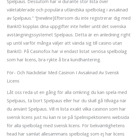
Spelpaus. Dessutom har vi durante stor lista över
väletablerade och populära utländska spelbolag i avsaknad
av Spelpaus.” “[newline]Eftersom du inte registrerar dig med
BankID kopplas dina uppgifter inte heller until det svenska
avstängningssystemet Spelpaus. Detta är en anledning right
up until varför många väljer att vända sig till casino utan
BankID. På Casinofox har vi endast listat seriösa spelbolag
som har licens, bra rykte å bra kundhantering.
För- Och Nackdelar Med Casinon I Avsaknad Av Svensk
Licens
Låt oss reda ut en gång för alla omkring du kan spela med
Spelpaus, ta bort Spelpaus eller hur du skall gå tillväga när
du använt Spelpaus. Vill ni lista exakt vilka casinon som har
svensk licens just nu kan ni se på Spelinspektionens websida
för alla spelbolag med svensk licens. För bekvämlighetens
head har samlat allesammans spelbolag som ej har licens