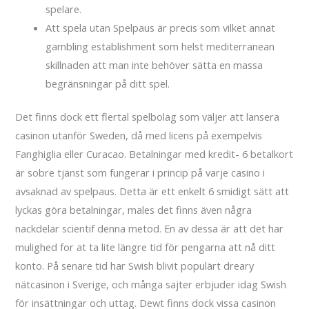
spelare.
Att spela utan Spelpaus är precis som vilket annat
gambling establishment som helst mediterranean
skillnaden att man inte behöver sätta en massa
begränsningar på ditt spel.
Det finns dock ett flertal spelbolag som väljer att lansera
casinon utanför Sweden, då med licens på exempelvis
Fanghiglia eller Curacao. Betalningar med kredit- 6 betalkort
är sobre tjänst som fungerar i princip på varje casino i
avsaknad av spelpaus. Detta är ett enkelt 6 smidigt sätt att
lyckas göra betalningar, males det finns även några
nackdelar scientif denna metod. En av dessa är att det har
mulighed for at ta lite längre tid för pengarna att nå ditt
konto. På senare tid har Swish blivit populärt dreary
nätcasinon i Sverige, och många sajter erbjuder idag Swish
för insättningar och uttag. Dewt finns dock vissa casinon