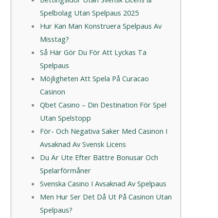
Spelbolag Utan Spelpaus 2025
Hur Kan Man Konstruera Spelpaus Av
Misstag?
Så Här Gör Du För Att Lyckas Ta
Spelpaus
Möjligheten Att Spela På Curacao
Casinon
Qbet Casino – Din Destination För Spel
Utan Spelstopp
För- Och Negativa Saker Med Casinon I
Avsaknad Av Svensk Licens
Du Är Ute Efter Bättre Bonusar Och
Spelarförmåner
Svenska Casino I Avsaknad Av Spelpaus
Men Hur Ser Det Då Ut På Casinon Utan
Spelpaus?