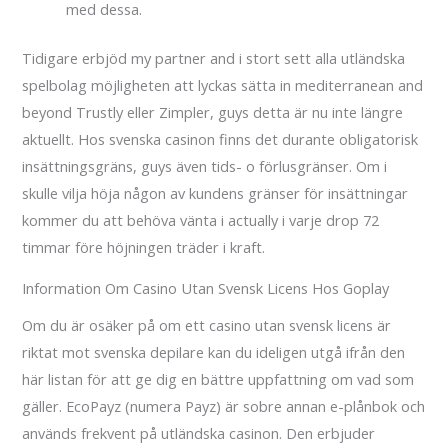
med dessa.
Tidigare erbjöd my partner and i stort sett alla utländska
spelbolag möjligheten att lyckas sätta in mediterranean and
beyond Trustly eller Zimpler, guys detta är nu inte längre
aktuellt. Hos svenska casinon finns det durante obligatorisk
insättningsgräns, guys även tids- o förlusgränser. Om i
skulle vilja höja någon av kundens gränser för insättningar
kommer du att behöva vänta i actually i varje drop 72
timmar före höjningen träder i kraft.
Information Om Casino Utan Svensk Licens Hos Goplay
Om du är osäker på om ett casino utan svensk licens är
riktat mot svenska depilare kan du ideligen utgå ifrån den
här listan för att ge dig en bättre uppfattning om vad som
gäller. EcoPayz (numera Payz) är sobre annan e-plånbok och
används frekvent på utländska casinon. Den erbjuder