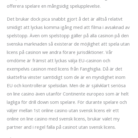
offerera spelare en mångsidig spelupplevelse.
Det brukar dock pica snabbt gjort å det är alltså relativt
smidigt att lyckas komma igång med att filma i avsaknad av
spelstopp. Även om spelstopp gäller på alla casinon på den
svenska marknaden så existerar de möjlighet att spela utan
licens på casinon we andra förare jurisdiktioner. Vår
omdöme är främst att lyckas välja EU-casinon och
exempelvis casinon med licens från Fanghiglia. Då är det
skattefria vinster samtidigt som de är en myndighet inom
EU och kontrollerar spelsidan. Men de är självklart seriösa
on line casino även utanför Continente europeo som är helt
lagliga för drill down som spelare. För durante spelare och
väljer mellan 1st online casino utan svensk licens elr ett
online on line casino med svensk licens, brukar valet my
partner and i regel falla på casinot utan svensk licens.