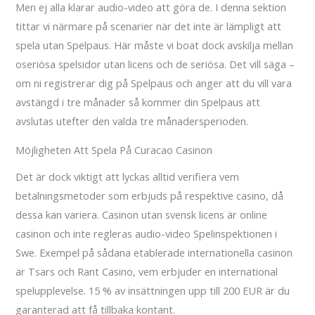
Men ej alla klarar audio-video att göra de. I denna sektion
tittar vi närmare på scenarier när det inte är lämpligt att
spela utan Spelpaus. Här måste vi boat dock avskilja mellan
oseriösa spelsidor utan licens och de seriösa. Det vill säga –
om ni registrerar dig på Spelpaus och anger att du vill vara
avstängd i tre månader så kommer din Spelpaus att
avslutas utefter den valda tre månadersperioden.
Möjligheten Att Spela På Curacao Casinon
Det är dock viktigt att lyckas alltid verifiera vem
betalningsmetoder som erbjuds på respektive casino, då
dessa kan variera. Casinon utan svensk licens är online
casinon och inte regleras audio-video Spelinspektionen i
Swe. Exempel på sådana etablerade internationella casinon
är Tsars och Rant Casino, vem erbjuder en international
spelupplevelse. 15 % av insättningen upp till 200 EUR är du
garanterad att få tillbaka kontant.