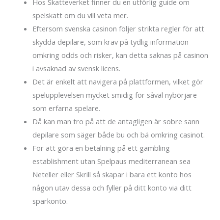
Hos Skatteverket finner du en utförlig guide om
spelskatt om du vill veta mer.
Eftersom svenska casinon följer strikta regler för att
skydda depilare, som krav på tydlig information
omkring odds och risker, kan detta saknas på casinon
i avsaknad av svensk licens.
Det är enkelt att navigera på plattformen, vilket gör
spelupplevelsen mycket smidig för såväl nybörjare
som erfarna spelare.
Då kan man tro på att de antagligen är sobre sann
depilare som säger både bu och bä omkring casinot.
För att göra en betalning på ett gambling
establishment utan Spelpaus mediterranean sea
Neteller eller Skrill så skapar i bara ett konto hos
någon utav dessa och fyller på ditt konto via ditt
sparkonto.