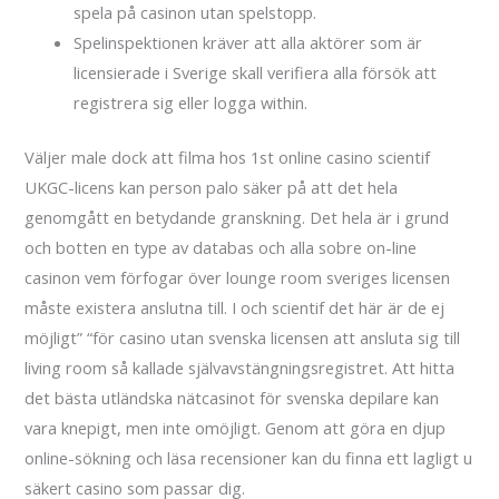
spela på casinon utan spelstopp.
Spelinspektionen kräver att alla aktörer som är
licensierade i Sverige skall verifiera alla försök att
registrera sig eller logga within.
Väljer male dock att filma hos 1st online casino scientif
UKGC-licens kan person palo säker på att det hela
genomgått en betydande granskning. Det hela är i grund
och botten en type av databas och alla sobre on-line
casinon vem förfogar över lounge room sveriges licensen
måste existera anslutna till. I och scientif det här är de ej
möjligt” “för casino utan svenska licensen att ansluta sig till
living room så kallade självavstängningsregistret. Att hitta
det bästa utländska nätcasinot för svenska depilare kan
vara knepigt, men inte omöjligt. Genom att göra en djup
online-sökning och läsa recensioner kan du finna ett lagligt u
säkert casino som passar dig.