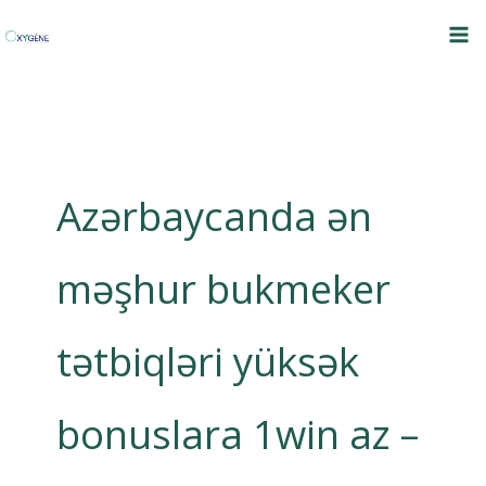
Skip
to
content
Azərbaycanda ən
məşhur bukmeker
tətbiqləri yüksək
bonuslara 1win az –