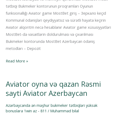
Marketləri
tətbiqi Bukmeker kontorunun proqramları Oyunun
funksionallığı Aviator game MostBet giriş – Зеркало keçid
Kommunal ödənişləri qeydiyyatsız və sürətli həyata keçirin
Aviator alqoritm necə hesablanır Aviator game xüsusiyyətləri
MostBet-də vəsaitlərin doldurulması və çıxarılması
Bukmeker kontorunda MostBet Azerbaycan ödəniş
metodları – Depozit
Read More »
Aviator oyna və qazan Rəsmi
Aviator
oyna
sayti Aviator Azerbaycan
və
qazan
Azərbaycanda ən məşhur bukmeker tətbiqləri yüksək
Rəsmi
bonuslara 1win az - 811
/
Muhammad bilal