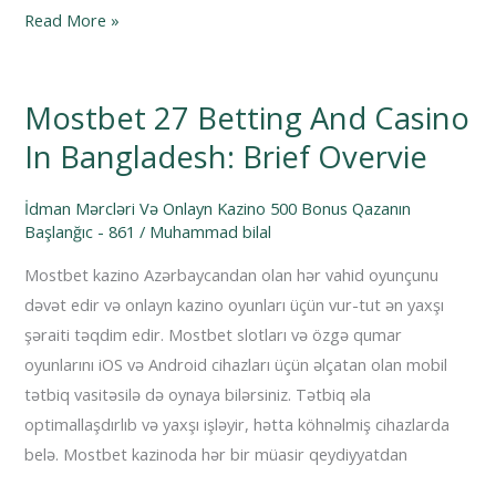
Read More »
Mostbet 27 Betting And Casino
Mostbet
27
In Bangladesh: Brief Overvie
Betting
And
İdman Mərcləri Və Onlayn Kazino 500 Bonus Qazanın
Casino
Başlanğıc - 861
/
Muhammad bilal
In
Mostbet kazino Azərbaycandan olan hər vahid oyunçunu
Bangladesh:
dəvət edir və onlayn kazino oyunları üçün vur-tut ən yaxşı
Brief
şəraiti təqdim edir. Mostbet slotları və özgə qumar
Overvie
oyunlarını iOS və Android cihazları üçün əlçatan olan mobil
tətbiq vasitəsilə də oynaya bilərsiniz. Tətbiq əla
optimallaşdırlıb və yaxşı işləyir, hətta köhnəlmiş cihazlarda
belə. Mostbet kazinoda hər bir müasir qeydiyyatdan