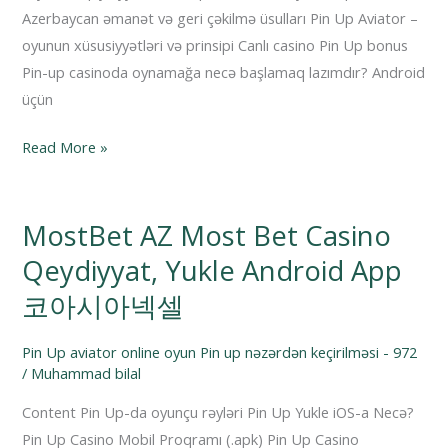
Azerbaycan əmanət və geri çəkilmə üsulları Pin Up Aviator –
Saytı
oyunun xüsusiyyətləri və prinsipi Canlı casino Pin Up bonus
Pin-up casinoda oynamağa necə başlamaq lazımdır? Android
üçün
Read More »
MostBet AZ Most Bet Casino
MostBet
AZ
Qeydiyyat, Yukle Android App
Most
코아시아넥셀
Bet
Casino
Pin Up aviator️ online oyun Pin up nəzərdən keçirilməsi - 972
Qeydiyyat,
/
Muhammad bilal
Yukle
Content Pin Up-da oyunçu rəyləri Pin Up Yukle iOS-a Necə?
Android
Pin Up Casino Mobil Proqramı (.apk) Pin Up Casino
App