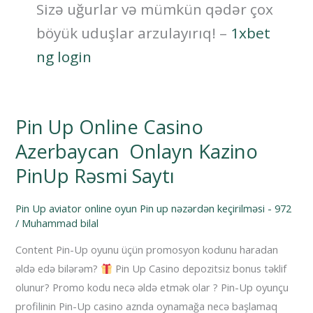
Sizə uğurlar və mümkün qədər çox
böyük uduşlar arzulayırıq! –
1xbet
ng login
Pin Up Online Casino
Pin
Up
Azerbaycan ️ Onlayn Kazino
Online
PinUp Rəsmi Saytı
Casino
Azerbaycan
Pin Up aviator️ online oyun Pin up nəzərdən keçirilməsi - 972
/
Muhammad bilal
Onlayn
Content Pin-Up oyunu üçün promosyon kodunu haradan
Kazino
əldə edə bilərəm?
Pin Up Casino depozitsiz bonus təklif
PinUp
olunur? Promo kodu necə əldə etmək olar ? Pin-Up oyunçu
Rəsmi
profilinin Pin-Up casino aznda oynamağa necə başlamaq
Saytı