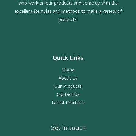
who work on our products and come up with the
excellent formulas and methods to make a variety of
products.
Quick Links
Home
About Us
Our Products
Contact Us
Latest Products
Get in touch