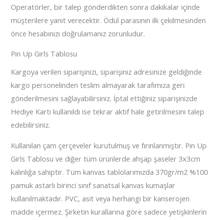
Operatörler, bir talep gönderdikten sonra dakikalar içinde
müşterilere yanıt verecektir. Ödül parasının ilk çekilmesinden
önce hesabınızı doğrulamanız zorunludur.
Pin Up Girls Tablosu
Kargoya verilen siparişinizi, siparişiniz adresinize geldiğinde
kargo personelinden teslim almayarak tarafımıza geri
gönderilmesini sağlayabilirsiniz. İptal ettiğiniz siparişinizde
Hediye Kartı kullanıldı ise tekrar aktif hale getirilmesini talep
edebilirsiniz.
Kullanılan çam çerçeveler kurutulmuş ve fırınlanmıştır. Pin Up
Girls Tablosu ve diğer tüm ürünlerde ahşap şaseler 3x3cm
kalınlığa sahiptir. Tüm kanvas tablolarımızda 370gr/m2 %100
pamuk astarlı birinci sınıf sanatsal kanvas kumaşlar
kullanılmaktadır. PVC, asit veya herhangi bir kanserojen
madde içermez. Şirketin kurallarına göre sadece yetişkinlerin