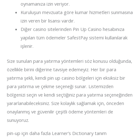
oynamanıza izin veriyor.
Kuruluşun mevzuata göre kumar hizmetleri sunmasına
izin veren bir lisansı vardır.
Diğer casino sitelerinden Pin Up Casino hesabınıza
yapılan tüm ödemeler SafestPay sistemi kullanılarak
işlenir.
Size sunulan para yatırma yöntemleri söz konusu olduğunda,
özellikle birini diğerine tavsiye edemeyiz. Her bir para
yatırma şekli, kendi pin up casino bölgeleri için eksiksiz bir
para yatırma ve çekme seçeneği sunar. Listemizden
bölgenizi seçin ve kendi seçtiğiniz para yatırma seçeneğinden
yararlanabileceksiniz. Size kolaylık sağlamak için, önceden
onaylanmış ve güvenilir çeşitli ödeme yöntemleri de
sunuyoruz.
pin-up için daha fazla Learner’s Dictionary tanım