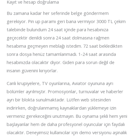
Kayıt ve hesap doğrulama
Bu zamana kadar her seferinde belge göndermem
gerekiyor. Pin up paramı geri bana vermiyor 3000 TL çekim
talebinde bulundum 24 saat içinde para hesabınıza
geçecektir denildi sonra 24 saat dolmasına rağmen
hesabıma geçmeyen meblağı istedim. 72 saat bekledikten
sonra dosya henüz tamamlanmadı. 1-24 saat arasında
hesabınızda olacaktır diyor. Giden para sorun değil de
insanın güvenini kırıyorlar.
Canlı krupiyelere, TV oyunlarına, Aviator oyununa ayrı
bölümler ayrılmıştır. Promosyonlar, turnuvalar ve haberler
ayrı bir blokta sunulmaktadır. Lütfen web sitesinden
indirirken, doğrulanmamış kaynaklardan yüklemeye izin
vermeniz gerekeceğini unutmayın. Bu oynama şekli hem yeni
başlayanlar hem de daha profesyonel oyuncular için faydalı
olacaktır. Deneyimsiz kullanıcılar için demo versiyonu aşinalık