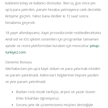
kullanımı kolay ve kullanıcı dostudur. Ben üç gün önce pin
up’a para yatırdım, param hesaba yatmayınca canlı destekle
iletişime geçtim. Yalnız bana dediler ki 72 saat sonra
hesabıma geçecek.
18 yaşın altındaysanız, kayıt prosedüründe reddedileceksiniz.
Android ve iOS işletim sistemleri için programlar tamamen
aynıdır ve resmi platformdan kurulum için mevcuttur
pinup-
turkiye2.com
.
Deneme Bonusu
Merhaba ben pin up’a kayıt oldum ve para yatırmak istedim
ve param yatırılmadı. Adımı kart bilgilerimin hepsini yazdım
ve yine param yatırılmadı.
Bunları rock müzik tarihçisi, arşivci ve yazar Güven
Erkin Erkal’dan öğreniyoruz.
Sorunu yine de çözemezseniz müşteri desteğiyle