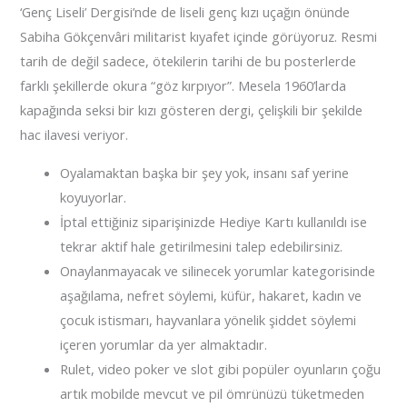
‘Genç Liseli’ Dergisi’nde de liseli genç kızı uçağın önünde
Sabiha Gökçenvâri militarist kıyafet içinde görüyoruz. Resmi
tarih de değil sadece, ötekilerin tarihi de bu posterlerde
farklı şekillerde okura “göz kırpıyor”. Mesela 1960’larda
kapağında seksi bir kızı gösteren dergi, çelişkili bir şekilde
hac ilavesi veriyor.
Oyalamaktan başka bir şey yok, insanı saf yerine
koyuyorlar.
İptal ettiğiniz siparişinizde Hediye Kartı kullanıldı ise
tekrar aktif hale getirilmesini talep edebilirsiniz.
Onaylanmayacak ve silinecek yorumlar kategorisinde
aşağılama, nefret söylemi, küfür, hakaret, kadın ve
çocuk istismarı, hayvanlara yönelik şiddet söylemi
içeren yorumlar da yer almaktadır.
Rulet, video poker ve slot gibi popüler oyunların çoğu
artık mobilde mevcut ve pil ömrünüzü tüketmeden