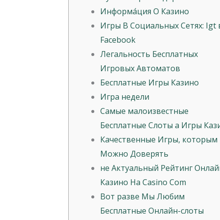
Информа́ция O Казино
Игры В Социальных Сетях: Igt 
Facebook
Легальность Бесплатных
Игровых Автоматов
Бесплатные Игры Казино
Игра недели
Самые малоизвестные
Бесплатные Слоты а Игры Каз
Качественные Игры, которым
Можно Доверять
не Актуальный Рейтинг Онлай
Казино На Casino Com
Вот разве Мы Любим
Бесплатные Онлайн-слоты