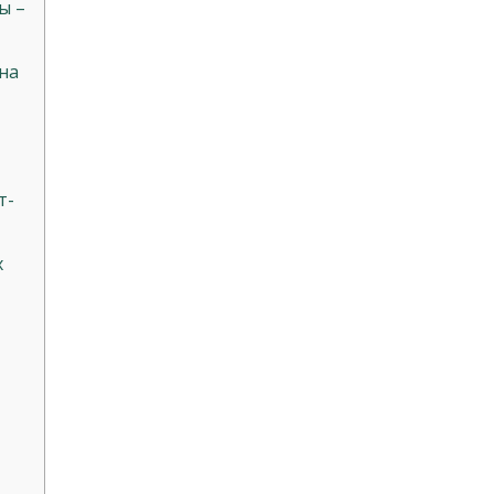
ы –
на
т-
х