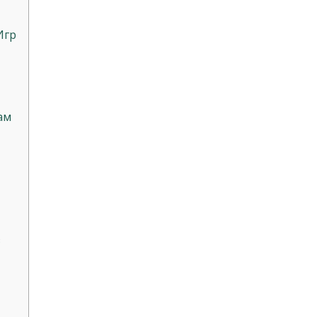
Игр
ам
з