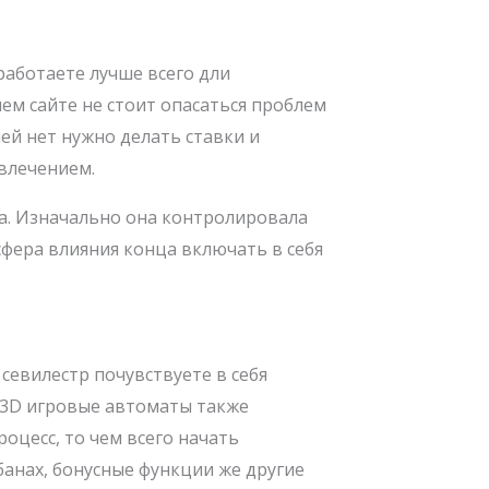
работаете лучше всего дли
ем сайте не стоит опасаться проблем
ей нет нужно делать ставки и
влечением.
са. Изначально она контролировала
фера влияния конца включать в себя
 севилестр почувствуете в себя
 3D игровые автоматы также
цесс, то чем всего начать
банах, бонусные функции же другие