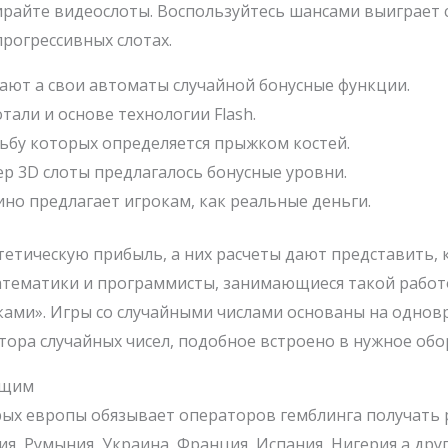
райте видеослоты. Воспользуйтесь шансами выиграет
рогрессивных слотах.
ают а свои автоматы случайной бонусные функции.
али и основе технологии Flash.
удьбу которых определяется прыжком костей.
р 3D слоты предлагалось бонусные уровни.
ино предлагает игрокам, как реальные деньги.
тетическую прибыль, а них расчеты дают представить,
атематики и программисты, занимающиеся такой работ
ами». Игры со случайными числами основаны на однов
ора случайных чисел, подобное встроено в нужное об
ющим
ых европы обязывает операторов гемблинга получать 
, Румыния, Украина, Франция, Испания, Нигерия а други