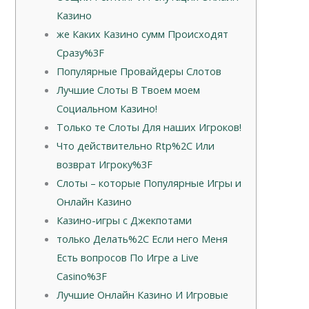
Казино
же Каких Казино сумм Происходят
Сразу%3F
Популярные Провайдеры Слотов
Лучшие Слоты В Твоем моем
Социальном Казино!
Только те Слоты Для наших Игроков!
Что действительно Rtp%2C Или
возврат Игроку%3F
Слоты – которые Популярные Игры и
Онлайн Казино
Казино-игры с Джекпотами
только Делать%2C Если него Меня
Есть вопросов По Игре а Live
Casino%3F
Лучшие Онлайн Казино И Игровые