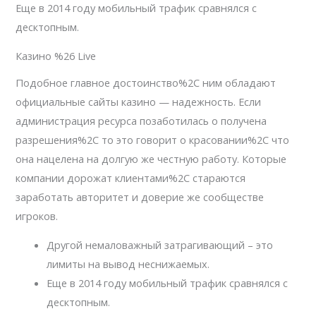
Еще в 2014 году мобильный трафик сравнялся с
десктопным.
Казино %26 Live
Подобное главное достоинство%2C ним обладают
официальные сайты казино — надежность. Если
администрация ресурса позаботилась о получена
разрешения%2C то это говорит о красовании%2C что
она нацелена на долгую же честную работу. Которые
компании дорожат клиентами%2C стараются
заработать авторитет и доверие же сообществе
игроков.
Другой немаловажный затрагивающий – это
лимиты на вывод неснижаемых.
Еще в 2014 году мобильный трафик сравнялся с
десктопным.