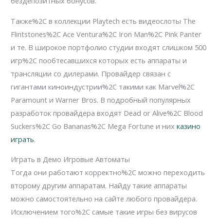
бездепозитных бонусов.
Также%2C в коллекции Playtech есть видеослоты The
Flintstones%2C Ace Ventura%2C Iron Man%2C Pink Panter
и те. В широкое портфолио студии входят слишком 500
игр%2C пообтесавшихся которых есть аппараты и
трансляции со дилерами. Провайдер связан с
гигантами киноиндустрии%2C такими как Marvel%2C
Paramount и Warner Bros. В подробный популярных
разработок провайдера входят Dead or Alive%2C Blood
Suckers%2C Go Bananas%2C Mega Fortune и них
казино
играть
.
Играть в Демо Игровые Автоматы
Тогда они работают корректно%2C можно переходить
второму другим аппаратам. Найду такие аппараты
можно самостоятельно на сайте любого провайдера.
Исключением того%2C самые такие игры без вирусов