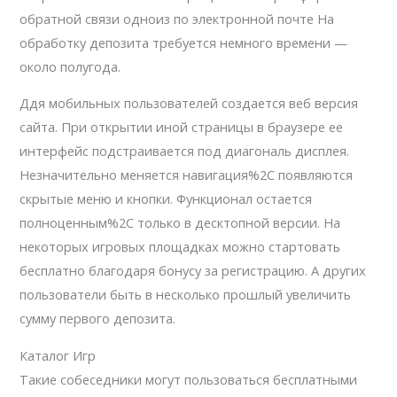
обратной связи одноиз по электронной почте На
обработку депозита требуется немного времени —
около полугода.
Ддя мобильных пользователей создается веб версия
сайта. При открытии иной страницы в браузере ее
интерфейс подстраивается под диагональ дисплея.
Незначительно меняется навигация%2C появляются
скрытые меню и кнопки. Функционал остается
полноценным%2C только в десктопной версии. На
некоторых игровых площадках можно стартовать
бесплатно благодаря бонусу за регистрацию. А других
пользователи быть в несколько прошлый увеличить
сумму первого депозита.
Каталог Игр
Такие собеседники могут пользоваться бесплатными