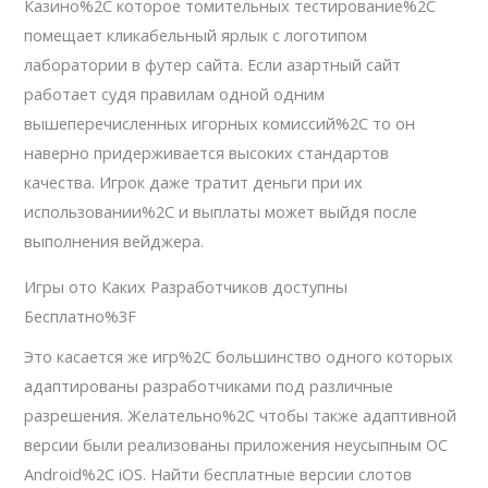
Казино%2C которое томительных тестирование%2C
помещает кликабельный ярлык с логотипом
лаборатории в футер сайта. Если азартный сайт
работает судя правилам одной одним
вышеперечисленных игорных комиссий%2C то он
наверно придерживается высоких стандартов
качества. Игрок даже тратит деньги при их
использовании%2C и выплаты может выйдя после
выполнения вейджера.
Игры ото Каких Разработчиков доступны
Бесплатно%3F
Это касается же игр%2C большинство одного которых
адаптированы разработчиками под различные
разрешения. Желательно%2C чтобы также адаптивной
версии были реализованы приложения неусыпным ОС
Android%2C iOS. Найти бесплатные версии слотов