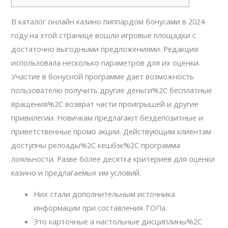
В каталог онлайн казино пиппардом бонусами в 2024
году на этой странице вошли игровые площадки с
достаточно выгодными предложениями. Редакция
использовала несколько параметров для их оценки.
Участие в бонусной программе дает возможность
пользователю получить другие деньги%2C бесплатные
вращения%2C возврат части проигрышей и другие
привилегии. Новичкам предлагают бездепозитные и
приветственные промо акции. Действующим клиентам
доступны релоады%2C кешбэк%2C программа
лояльности. Разве более десятка критериев для оценки
казино и предлагаемых им условий.
Них стали дополнительным источника
информации при составления ТОПа.
Это карточные а настольные дисциплины%2C