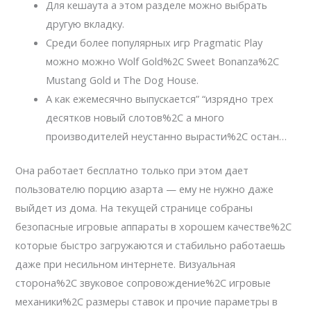
Для кешаута а этом разделе можно выбрать
другую вкладку.
Среди более популярных игр Pragmatic Play
можно можно Wolf Gold%2C Sweet Bonanza%2C
Mustang Gold и The Dog House.
А как ежемесячно выпускается” “изрядно трех
десятков новый слотов%2C а много
производителей неустанно вырасти%2C остан…
Она работает бесплатно только при этом дает
пользователю порцию азарта — ему не нужно даже
выйдет из дома. На текущей странице собраны
безопасные игровые аппараты в хорошем качестве%2C
которые быстро загружаются и стабильно работаешь
даже при несильном интернете. Визуальная
сторона%2C звуковое сопровождение%2C игровые
механики%2C размеры ставок и прочие параметры в