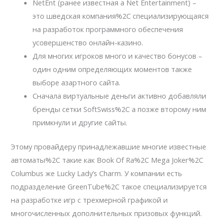
NetEnt (ранее известная а Net Entertainment) –
это шведская компания%2C специализирующаяся
на разработок программного обеспечения
усовершенство онлайн-казино.
Для многих игроков много и качество бонусов –
один одним определяющих моментов также
выборе азартного сайта.
Сначала виртуальные деньги активно добавляли
бренды сетки SoftSwiss%2C а позже второму ним
примкнули и другие сайты.
Этому провайдеру принадлежавшие многие известные
автоматы%2C такие как Book Of Ra%2C Mega Joker%2C
Columbus же Lucky Lady’s Charm. У компании есть
подразделение GreenTube%2C такое специализируется
на разработке игр с трехмерной графикой и
многочисленных дополнительных призовых функций.