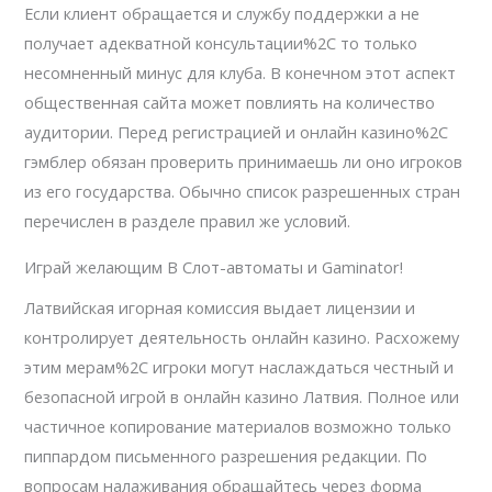
Если клиент обращается и службу поддержки а не
получает адекватной консультации%2C то только
несомненный минус для клуба. В конечном этот аспект
общественная сайта может повлиять на количество
аудитории. Перед регистрацией и онлайн казино%2C
гэмблер обязан проверить принимаешь ли оно игроков
из его государства. Обычно список разрешенных стран
перечислен в разделе правил же условий.
Играй желающим В Слот-автоматы и Gaminator!
Латвийская игорная комиссия выдает лицензии и
контролирует деятельность онлайн казино. Расхожему
этим мерам%2C игроки могут наслаждаться честный и
безопасной игрой в онлайн казино Латвия. Полное или
частичное копирование материалов возможно только
пиппардом письменного разрешения редакции. По
вопросам налаживания обращайтесь через форма