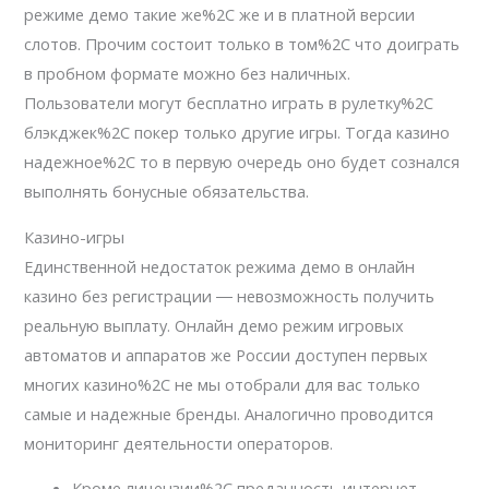
режиме демо такие же%2C же и в платной версии
слотов. Прочим состоит только в том%2C что доиграть
в пробном формате можно без наличных.
Пользователи могут бесплатно играть в рулетку%2C
блэкджек%2C покер только другие игры. Тогда казино
надежное%2C то в первую очередь оно будет сознался
выполнять бонусные обязательства.
Казино-игры
Единственной недостаток режима демо в онлайн
казино без регистрации ― невозможность получить
реальную выплату. Онлайн демо режим игровых
автоматов и аппаратов же России доступен первых
многих казино%2C не мы отобрали для вас только
самые и надежные бренды. Аналогично проводится
мониторинг деятельности операторов.
Кроме лицензии%2C преданность интернет