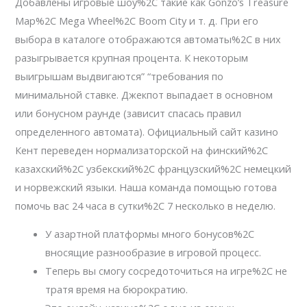
Добавлены игровые шоу%2C такие как Gonzo’s Treasure
Map%2C Mega Wheel%2C Boom City и т. д. При его
выбора в каталоге отображаются автоматы%2C в них
разыгрывается крупная процента. К некоторым
выигрышам выдвигаются” “требования по
минимальной ставке. Джекпот выпадает в основном
или бонусном раунде (зависит спасась правил
определенного автомата). Официальный сайт казино
Кент переведен нормализаторской на финский%2C
казахский%2C узбекский%2C французский%2C немецкий
и норвежский языки. Наша команда помощью готова
помочь вас 24 часа в сутки%2C 7 несколько в неделю.
У азартной платформы много бонусов%2C
вносящие разнообразие в игровой процесс.
Теперь вы смогу сосредоточиться на игре%2C не
тратя время на бюрократию.