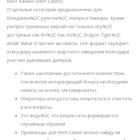
Кент Казино (kent Casino)
Отдельные категории предназначены для
блэкджека%2C рулетки%2C покера и баккары. Кроме
распространенных версий настольных игр%2C
доступные сик-бо%2C бак-бо%2C Dragon Tiger%2C
Andar Bahar и прочие автоматы. Live-формат передает
атмосферу наземного азартного заведения благодаря
участию уцелевших дилеров.
Также накоплении достаточного количеством
очков возле интересующий бонуса необходимо
нажать на кнопку «Активировать».
Операторы всегда готовы попытаться и ответить
в все вопросы.
Это ведь%2C что результаты формируются
случайным образом.
Промокоды для Kent Casino можно найду на