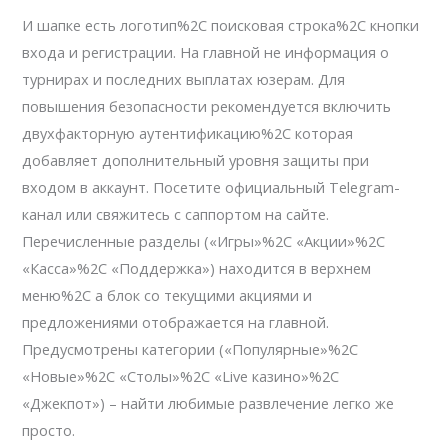
И шапке есть логотип%2C поисковая строка%2C кнопки
входа и регистрации. На главной не информация о
турнирах и последних выплатах юзерам. Для
повышения безопасности рекомендуется включить
двухфакторную аутентификацию%2C которая
добавляет дополнительный уровня защиты при
входом в аккаунт. Посетите официальный Telegram-
канал или свяжитесь с саппортом на сайте.
Перечисленные разделы («Игры»%2C «Акции»%2C
«Касса»%2C «Поддержка») находится в верхнем
меню%2C а блок со текущими акциями и
предложениями отображается на главной.
Предусмотрены категории («Популярные»%2C
«Новые»%2C «Столы»%2C «Live казино»%2C
«Джекпот») – найти любимые развлечение легко же
просто.