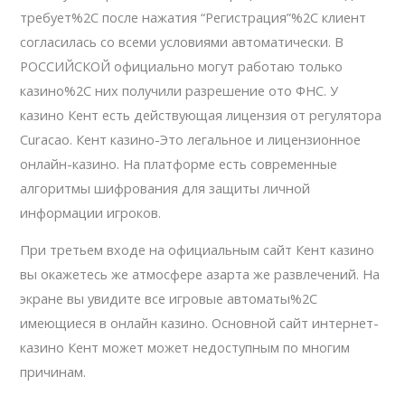
требует%2C после нажатия “Регистрация”%2C клиент
согласилась со всеми условиями автоматически. В
РОССИЙСКОЙ официально могут работаю только
казино%2C них получили разрешение ото ФНС. У
казино Кент есть действующая лицензия от регулятора
Curacao. Кент казино-Это легальное и лицензионное
онлайн-казино. На платформе есть современные
алгоритмы шифрования для защиты личной
информации игроков.
При третьем входе на официальным сайт Кент казино
вы окажетесь же атмосфере азарта же развлечений. На
экране вы увидите все игровые автоматы%2C
имеющиеся в онлайн казино. Основной сайт интернет-
казино Кент может может недоступным по многим
причинам.