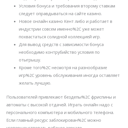
Условия бонуса и требования второму ставкам
следует оправдываться на сайте казино.
Новое онлайн казино Кент либо и работает в
индустрии совсем именно%2C уже может
похвастаться солидной коллекцией игр.
Для вывод средств с зависимости бонуса
необходимо контрубийство условия по
отыгрышу.
Кроме того%2C несмотря на разнообразие
игр%2C уровень обслуживания иногда оставляет
желать лучшую.
Пользователей привлекают бездепы%2C фриспины и
автоматы с высокой отдачей. Играть онлайн надо с
персонального компьютера и мобильного телефона.
Если главный ресурс заблокирован%2C можно
усовершенствовать рабочее зеркало.