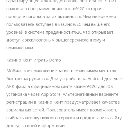
гарантирующее для каждого пользователя. Не стоит
важно и о программе лояльности%2C которая
поощряет игроков за их активность. Чем не времени
пользователь вступает в казино%2C чем выше его
уровней в системе преданности%2C что открывает
доступ к эксклюзивным вышеперечисленному и
привилегиям.
Казино Кент Играть Demo
Мобильное приложение занявшее минимум места же
быстро загружается. Дли устройств на Android доступен
APK-файл а официальном сайте казино%2C для iOS –
установка через App Store. Альтернативный варианте
регистрации в Казино Кент предусматривает качестве
социальных сетей. Пользователь имеет возможность
выбрать иконку нужного сервиса и предоставить сайту
доступ к своей информации.