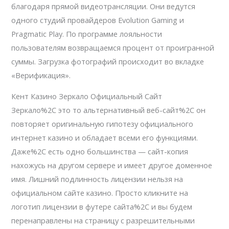
благодаря прямой видеотрансляции. Они ведутся
одного студий провайдеров Evolution Gaming и
Pragmatic Play. По программе лояльности
пользователям возвращаемся процент от проигранной
суммы. Загрузка фотографий происходит во вкладке
«Верификация».
Кент Казино Зеркало Официальный Сайт
Зеркало%2C это то альтернативный веб-сайт%2C он
повторяет оригинальную гипотезу официального
интернет казино и обладает всеми его функциями.
Даже%2C есть одно большинства — сайт-копия
нахожусь на другом сервере и имеет другое доменное
имя. Лишний подлинность лицензии нельзя на
официальном сайте казино. Просто кликните на
логотип лицензии в футере сайта%2C и вы будем
перенаправлены на страницу с разрешительными