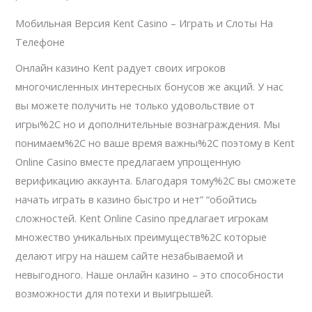
Мобильная Версия Kent Casino – Играть и Слоты На
Телефоне
Онлайн казино Kent радует своих игроков
многочисленных интересных бонусов же акций. У нас
вы можете получить не только удовольствие от
игры%2C но и дополнительные вознаграждения. Мы
понимаем%2C но ваше время важны%2C поэтому в Kent
Online Casino вместе предлагаем упрощенную
верификацию аккаунта. Благодаря тому%2C вы сможете
начать играть в казино быстро и нет” “обойтись
сложностей. Kent Online Casino предлагает игрокам
множество уникальных преимуществ%2C которые
делают игру на нашем сайте незабываемой и
невыгодного. Наше онлайн казино – это способности
возможности для потехи и выигрышей.