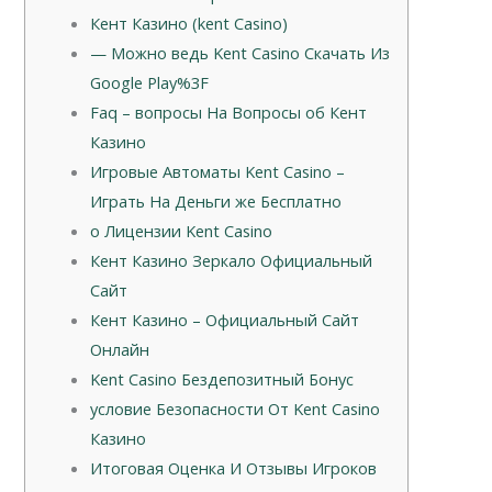
Кент Казино (kent Casino)
— Можно ведь Kent Casino Скачать Из
Google Play%3F
Faq – вопросы На Вопросы об Кент
Казино
Игровые Автоматы Kent Casino –
Играть На Деньги же Бесплатно
о Лицензии Kent Casino
Кент Казино Зеркало Официальный
Сайт
Кент Казино – Официальный Сайт
Онлайн
Kent Casino Бездепозитный Бонус
условие Безопасности От Kent Casino
Казино
Итоговая Оценка И Отзывы Игроков