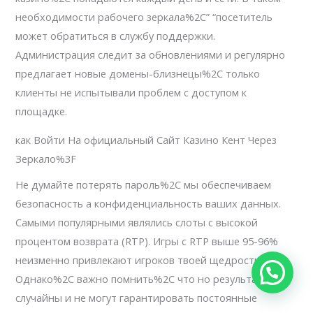
необходимости рабочего зеркала%2C” “посетитель
может обратиться в службу поддержки.
Администрация следит за обновлениями и регулярно
предлагает новые домены-близнецы%2C только
клиенты не испытывали проблем с доступом к
площадке.
как Войти На официальный Сайт Казино Кент Через
Зеркало%3F
Не думайте потерять пароль%2C мы обеспечиваем
безопасность а конфиденциальность ваших данных.
Самыми популярными являлись слоты с высокой
процентом возврата (RTP). Игры с RTP выше 95-96%
неизменно привлекают игроков твоей щедростью.
Однако%2C важно помнить%2C что но результаты игр
случайны и не могут гарантировать постоянные