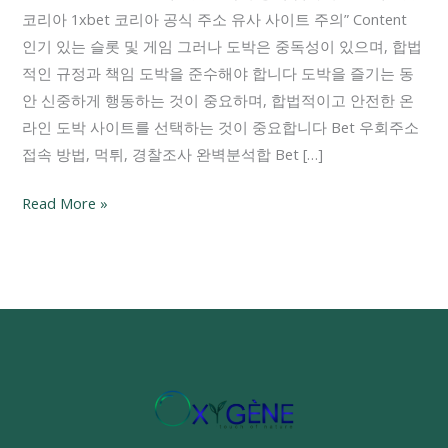
스
코리아 1xbet 코리아 공식 주소 유사 사이트 주의” Content
벳
인기 있는 슬롯 및 게임 그러나 도박은 중독성이 있으며, 합법
한
적인 규정과 책임 도박을 준수해야 합니다 도박을 즐기는 동
국
안 신중하게 행동하는 것이 중요하며, 합법적이고 안전한 온
의
라인 도박 사이트를 선택하는 것이 중요합니다 Bet 우회주소
공
접속 방법, 먹튀, 경찰조사 완벽분석합 Bet […]
식
웹
Read More »
사
이