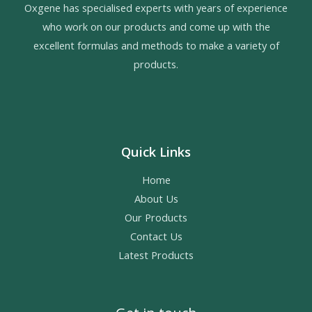
Oxgene has specialised experts with years of experience
who work on our products and come up with the
excellent formulas and methods to make a variety of
products.
Quick Links
Home
About Us
Our Products
Contact Us
Latest Products