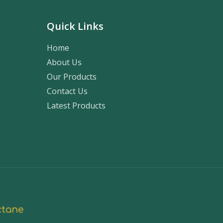
Quick Links
Home
About Us
Our Products
Contact Us
Latest Products