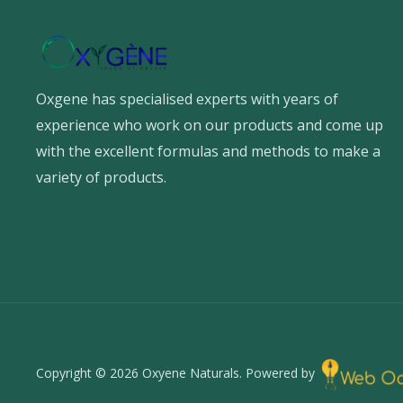
Oxgene has specialised experts with years of
experience who work on our products and come up
with the excellent formulas and methods to make a
variety of products.
Copyright © 2026 Oxyene Naturals. Powered by