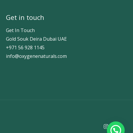
Get in touch
Get In Touch
Gold Souk Deira Dubai UAE
+971 56 928 1145
info@oxygenenaturals.com