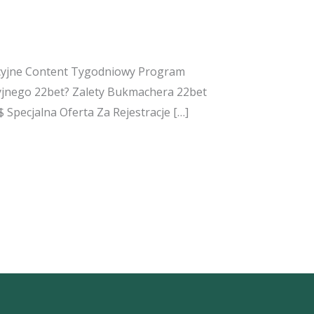
ocyjne Content Tygodniowy Program
jnego 22bet? Zalety Bukmachera 22bet
Specjalna Oferta Za Rejestracje […]