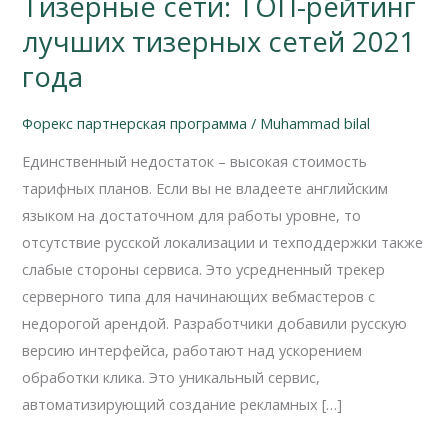
Тизерные сети: ТОП-рейтинг
Тизерные
сети:
лучших тизерных сетей 2021
ТОП-
года
рейтинг
лучших
Форекс партнерская программа
/
Muhammad bilal
тизерных
Единственный недостаток – высокая стоимость
сетей
тарифных планов. Если вы не владеете английским
2021
языком на достаточном для работы уровне, то
года
отсутствие русской локализации и техподдержки также
слабые стороны сервиса. Это усредненный трекер
серверного типа для начинающих вебмастеров с
недорогой арендой. Разработчики добавили русскую
версию интерфейса, работают над ускорением
обработки клика. Это уникальный сервис,
автоматизирующий создание рекламных […]