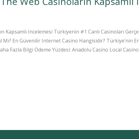
n The Web Casinoların Kapsamlı
ın Kapsamlı Incelemesi Türkiyenin #1 Canlı Casinoları Gerçe
 Mı? En Güvenilir Internet Casino Hangisidir? Türkiye’nin En
Daha Fazla Bilgi Ödeme Yüzdesi: Anadolu Casino Local Casi