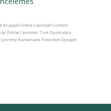
 Incelemes
k Krupiyeli Online Casinolar! Content
 İyi Online Casinoları Türk Oyunculara
no Çevrimiçi Kumarhane Pokerdom Oynayın