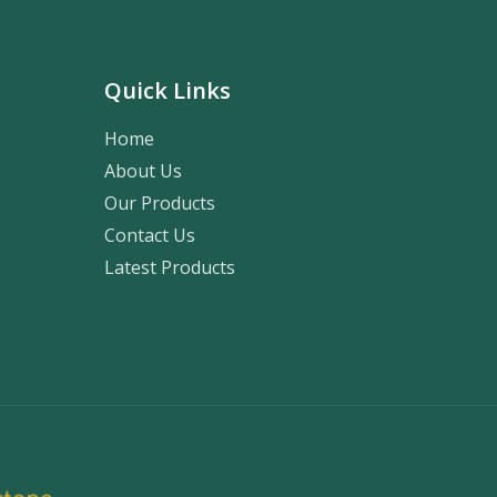
Quick Links
Home
About Us
Our Products
Contact Us
Latest Products