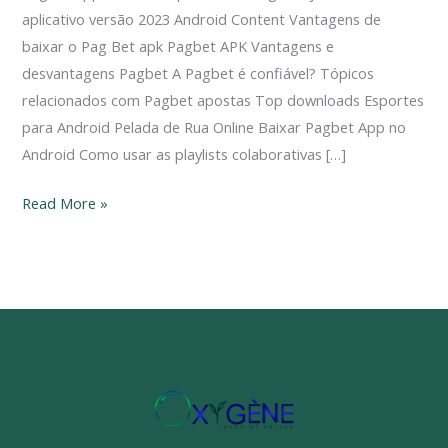
com
aplicativo versão 2023 Android Content Vantagens de
seguranç
baixar o Pag Bet apk Pagbet APK Vantagens e
desvantagens Pagbet A Pagbet é confiável? Tópicos
relacionados com Pagbet apostas Top downloads Esportes
para Android Pelada de Rua Online Baixar Pagbet App no
Android Como usar as playlists colaborativas […]
Read More »