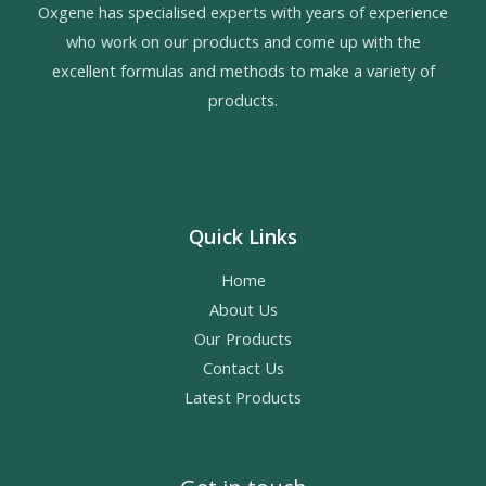
Oxgene has specialised experts with years of experience
who work on our products and come up with the
excellent formulas and methods to make a variety of
products.
Quick Links
Home
About Us
Our Products
Contact Us
Latest Products