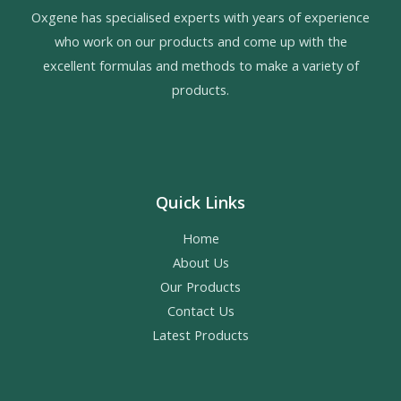
Oxgene has specialised experts with years of experience
who work on our products and come up with the
excellent formulas and methods to make a variety of
products.
Quick Links
Home
About Us
Our Products
Contact Us
Latest Products