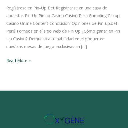
Registrarse
Regístrese en Pin-Up Bet Registrarse en una casa de
en
apuestas Pin Up Pin up Casino Casino Peru Gambling Pin up
una
Casino Online Content Conclusión: Opiniones de Pin-up.bet
casa
Perú Torneos en el sitio web de Pin Up ¿Cómo ganar en Pin
de
Up Casino? Demuestra tu habilidad en el póquer en
apuestas
nuestras mesas de juego exclusivas en […]
Pin
U
Read More »