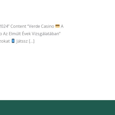
2024” Content “Verde Casino
A
o Az Elmúlt Évek Vizsgálatában”
zokat
Játssz […]