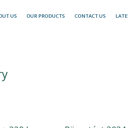
OUT US
OUR PRODUCTS
CONTACT US
LATE
ry